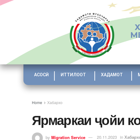
М
АСОСӢ
ИТТИЛООТ
ХАДАМОТ
Home
Хабархо
Ярмаркаи ҷойи к
by
Migration Service
20.11.2023
in
Хабарх