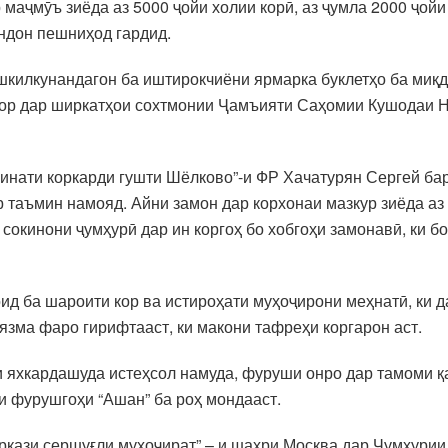
 маҷмӯъ зиёда аз 5000 ҷойи холии корӣ, аз ҷумла 2000 ҷой
ндон пешниҳод гардид.
килкунандагон ба иштирокчиёни ярмарка буклетҳо ба миқдо
ор дар ширкатҳои сохтмонии Ҷамъияти Саҳомии Кушодаи Не
нати коркарди гушти Шёлково”-и ФР Хачатурян Сергей баро
 таъмин намояд. Айни замон дар корхонаи мазкур зиёда а
сокинони ҷумҳурӣ дар ин коргоҳ бо хобгоҳи замонавӣ, ки 
ид ба шароити кор ва истироҳати муҳоҷирони меҳнатӣ, ки д
язма фаро гирифтааст, ки макони тафреҳи коргарон аст.
и яхкардашуда истеҳсол намуда, фуруши онро дар тамоми 
и фурушгоҳи “Ашан” ба роҳ мондааст.
кази сершуғли муҳоҷират” – и шаҳри Москва дар Ҷумҳурии 