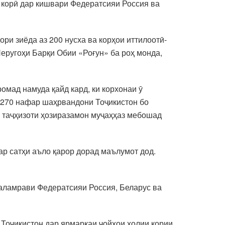
и корӣ дар кишвари Федератсияи Россия ва
ри зиёда аз 200 нусха ва корҳои иттилоотӣ-
ругоҳи Барқи Обии «Роғун» ба роҳ монда,
мад намуда қайд кард, ки корхонаи ӯ
з 270 нафар шаҳрвандони Тоҷикистон бо
бо таҷҳизоти ҳозиразамон муҷаҳҳаз мебошад
ар сатҳи аъло қарор дорад маълумот дод.
қаламрави Федератсияи Россия, Беларус ва
Тоҷикистон дар ярмаркаи ҷойҳои холии кории