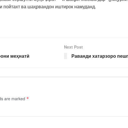
ни пойтахт ва шаҳрвандон иштирок намуданд.
Next Post
рони меҳнатӣ
Раванди хатарзоро пеш
lds are marked
*