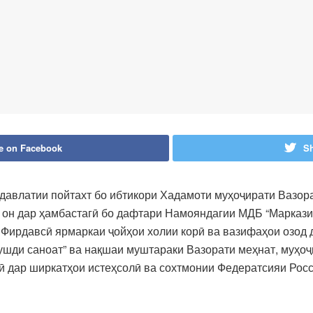
e on Facebook
Sh
 давлатии пойтахт бо ибтикори Хадамоти муҳоҷирати Вазора
 он дар ҳамбастагӣ бо дафтари Намояндагии МДБ “Маркази
 Фирдавсӣ ярмаркаи ҷойҳои холии корӣ ва вазифаҳои озод 
ушди саноат” ва нақшаи муштараки Вазорати меҳнат, муҳоҷи
 дар ширкатҳои истеҳсолӣ ва сохтмонии Федератсияи Росси