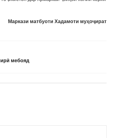
Маркази матбуоти Хадамоти муҳоҷират
гирӣ мебояд