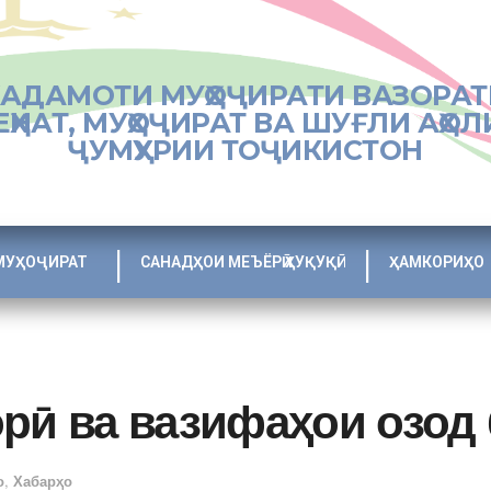
ХАДАМОТИ МУҲОҶИРАТИ ВАЗОРАТ
ЕҲНАТ, МУҲОҶИРАТ ВА ШУҒЛИ АҲОЛ
ҶУМҲУРИИ ТОҶИКИСТОН
МУҲОҶИРАТ
САНАДҲОИ МЕЪЁРӢ ҲУҚУҚӢ
ҲАМКОРИҲО
орӣ ва вазифаҳои озод
о
,
Хабарҳо