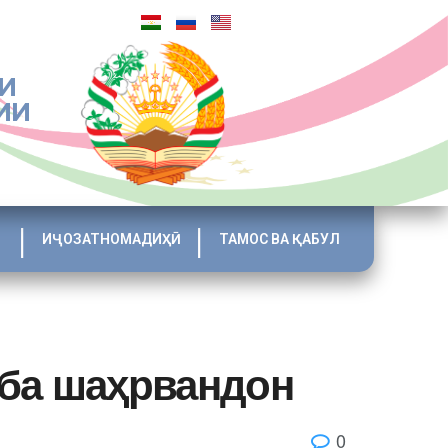
И
ИИ
ИҶОЗАТНОМАДИҲӢ
ТАМОС ВА ҚАБУЛ
 ба шаҳрвандон
0