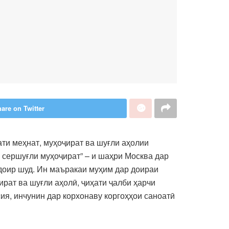
are on Twitter
ти меҳнат, муҳоҷират ва шуғли аҳолии
 сершуғли муҳоҷират” – и шаҳри Москва дар
доир шуд. Ин маъракаи муҳим дар доираи
рат ва шуғли аҳолӣ, ҷиҳати ҷалби ҳарчи
я, инчунин дар корхонаву коргоҳҳои саноатӣ