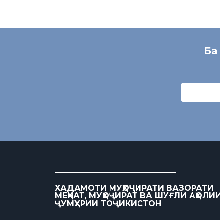
Ба
ХАДАМОТИ МУҲОҶИРАТИ ВАЗОРАТИ
МЕҲНАТ, МУҲОҶИРАТ ВА ШУҒЛИ АҲОЛИ
ҶУМҲУРИИ ТОҶИКИСТОН