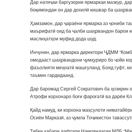
Дар натиҷаи баргузории ярмаркаи мазкур, дар
боқимондаи он дар дохилӣ кишвар ба шаҳрва
Ҳамзамон, дар ҷараёни ярмарка аз ҷониби таш
маърифатӣ оид ба ҷалби шаҳрвандон барои к
маслиҳатҳои муфид дода шуд.
Инчунин, дар ярмарка директори ҶДММ “Комби
омодааст шаҳрвандони ҷумҳуриро бо ҷойи кор
фаъолияти меҳнатӣ машғуланд. Бояд гуфт, ки 
таъмин гардидаанд.
Дар баромад Сергей Сократович ба ҳозирин о
Атрофи корхонаро боғи фароғатӣ ва дарёи Кл
Қайд намуд, ки корхона маҳсулоти ниматайёр
Осиёи Марказӣ, аз ҷумла Тоҷикистон тавассут
Тибқи хабари дафтари Намояндагии МДБ “Мар