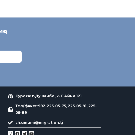
иҳо
Суроға: г.Душанбе, к. С Айни 121
Тел/факс:+992-225-05-75, 225-05-91, 225-
05-89
sh.umumi@migration.tj