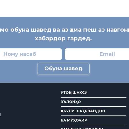
 мо обуна шавед ва аз ҳама пеш аз навгон
хабардор гардед.
Обуна шавед
УТОҚИ ШАХСӢ
ЭЪЛОНҲО
ҚАБУЛИ ШАҲРВАНДОН
И
БА МУҲОҶИР