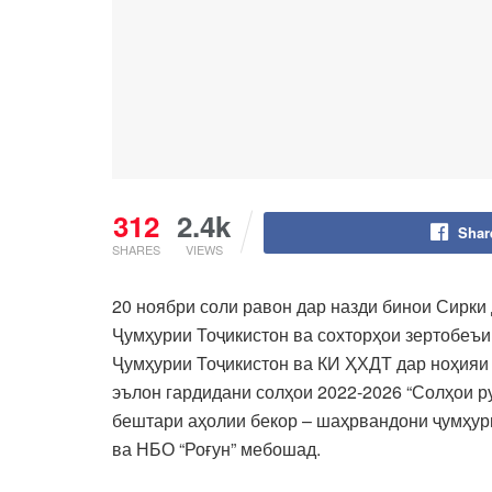
312
2.4k
Shar
SHARES
VIEWS
20 ноябри соли равон дар назди бинои Сирки
Ҷумҳурии Тоҷикистон ва сохторҳои зертобеъи
Ҷумҳурии Тоҷикистон ва КИ ҲХДТ дар ноҳияи
эълон гардидани солҳои 2022-2026 “Солҳои р
бештари аҳолии бекор – шаҳрвандони ҷумҳурӣ
ва НБО “Роғун” мебошад.