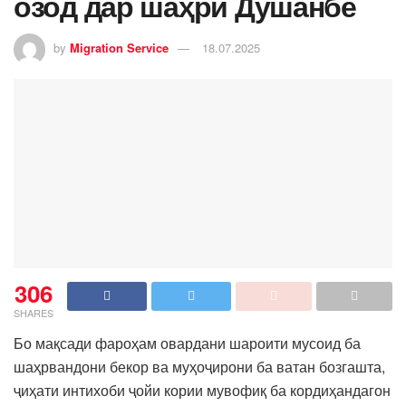
озод дар шаҳри Душанбе
by
Migration Service
18.07.2025
306
SHARES
Бо мақсади фароҳам овардани шароити мусоид ба
шаҳрвандони бекор ва муҳоҷирони ба ватан бозгашта,
ҷиҳати интихоби ҷойи кории мувофиқ ба кордиҳандагон