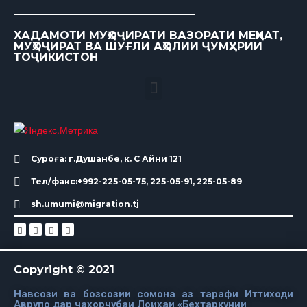
ХАДАМОТИ МУҲОҶИРАТИ ВАЗОРАТИ МЕҲНАТ,
МУҲОҶИРАТ ВА ШУҒЛИ АҲОЛИИ ҶУМҲУРИИ
ТОҶИКИСТОН
Суроға: г.Душанбе, к. С Айни 121
Тел/факс:+992-225-05-75, 225-05-91, 225-05-89
sh.umumi@migration.tj
Copyright © 2021
Навсози ва бозсозии сомона аз тарафи Иттиходи
Аврупо дар чахорчубаи Лоихаи «Бехтаркунии