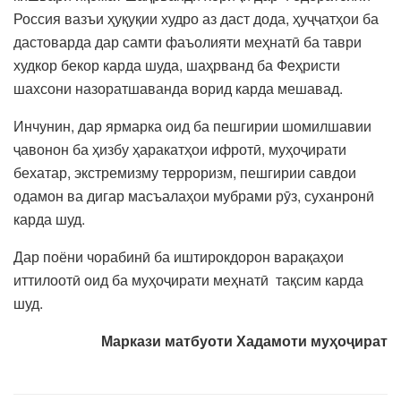
Россия вазъи ҳуқуқии худро аз даст дода, ҳуҷҷатҳои ба
дастоварда дар самти фаъолияти меҳнатӣ ба таври
худкор бекор карда шуда, шаҳрванд ба Феҳристи
шахсони назоратшаванда ворид карда мешавад.
Инчунин, дар ярмарка оид ба пешгирии шомилшавии
ҷавонон ба ҳизбу ҳаракатҳои ифротӣ, муҳоҷирати
бехатар, экстремизму терроризм, пешгирии савдои
одамон ва дигар масъалаҳои мубрами рӯз, суханронӣ
карда шуд.
Дар поёни чорабинӣ ба иштирокдорон варақаҳои
иттилоотӣ оид ба муҳоҷирати меҳнатӣ тақсим карда
шуд.
Маркази матбуоти Хадамоти муҳоҷират