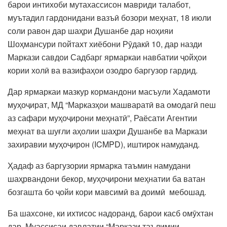
барои интихоби мутахассисон мавриди талабот,
муътадил гардонидани вазъӣ бозори меҳнат, 18 июли
соли равон дар шаҳри Душанбе дар ноҳияи
Шоҳмансури пойтахт хиёбони Рӯдакӣ 10, дар назди
Маркази савдои Садбарг ярмаркаи навбатии ҷойҳои
кории холӣ ва вазифаҳои озодро баргузор гардид.
Дар ярмаркаи мазкур кормандони масъули Хадамоти
муҳоҷират, МД “Марказҳои машваратӣ ва омодагӣ пеш
аз сафари муҳоҷирони меҳнатӣ”, Раёсати Агентии
меҳнат ва шуғли аҳолии шаҳри Душанбе ва Маркази
захиравии муҳоҷирон (ICMPD), иштирок намуданд.
Ҳадаф аз баргузории ярмарка таъмин намудани
шаҳрвандони бекор, муҳоҷирони меҳнатии ба ватан
бозгашта бо ҷойи кори мавсимӣ ва доимӣ мебошад.
Ба шахсоне, ки ихтисос надоранд, барои касб омӯхтан
дар Муассисаи давлатии “Маркази таълимии