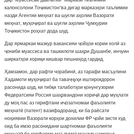
калонсолони Тоҷикистон”ва дигар марказҳои таълимии
назди Агентии меҳнат ва шуғли аҳолии Вазорати
меҳнат, муҳоҷират ва шуғли аҳолии Ҷумҳурии
Тоҷикистон роҳхат дода шуд.
Дар ярмаркаи мазкур вакансияи ҷойҳои кории холӣ аз
ҷониби муассиса ва ташкилоти шаҳри Душанбе, инчуин
ширкатҳои хориқи кишвар пешниҳод гардид.
Ҳамзамон, дар рафти чорабинӣ, аз тарафи масъулини
Хадамоти муҳоҷират ба таваҷҷуҳи иштирокдорон
расонида шуд, ки тибқи талаботҳои қонунгузории
Федератсияи Россия шаҳрвандони хориҷӣ дар муҳлати
ду моҳ пас аз гирифтани иҷозатномаи фаъолияти
меҳнатӣ (патент) вазифадоранд, ки ба раёсати
ноҳиявии Вазорати корҳои дохилии ФР ҷойи зисти худ
оид ба имзо расонидани шартномаи фаъолияти
меҳнатӣ бо корфармо маълумот манзур намоянд.