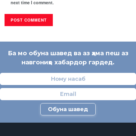
next time I comment.
Ба мо обуна шавед ва аз ҳама пеш аз
навгониҳо хабардор гардед.
Обуна шавед