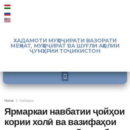
ХАДАМОТИ МУҲОҶИРАТИ ВАЗОРАТИ
МЕҲНАТ, МУҲОҶИРАТ ВА ШУҒЛИ АҲОЛИИ
ҶУМҲУРИИ ТОҶИКИСТОН
Home
Хабархо
Ярмаркаи навбатии ҷойҳои
кории холӣ ва вазифаҳои