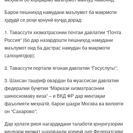
Барои пешниҳод намудани маълумот ба мақомоти
ҳудудӣ се роҳи қонунӣ вуҷуд дорад:
1. Тавассути хизматрасонии почтаи давлатии “Почта
Россия” (бо дар назардошти пешниҳод намудани
маълумот оид ба дастрас намудан ба мақомоти
салоҳиятдор);
2. Тавассути портали ягонаи давлатии “Госуслугы”;
3. Шахсан ташриф овардан ба муассисаи давлатии
федералии буҷетии “Маркази хизматрасонии
шиносномаву виза” – и ВКД ФР дар минтақаи
фаъолияти меҳнатӣ, барои шаҳри Москва ва вилояти
он “Сахарово”;
Дар ҳолати риоя нагардидани талаботи қонунгузории
кишвари иқомат шаҳрванди хориҷӣ дар Федератсияи