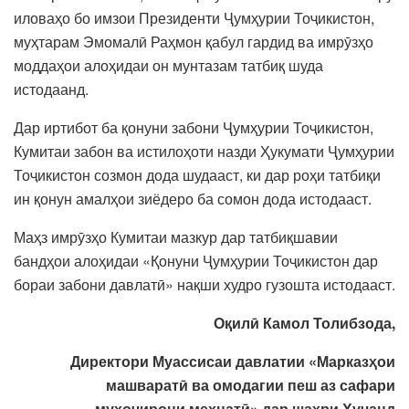
иловаҳо бо имзои Президенти Ҷумҳурии Тоҷикистон,
муҳтарам Эмомалӣ Раҳмон қабул гардид ва имрӯзҳо
моддаҳои алоҳидаи он мунтазам татбиқ шуда
истодаанд.
Дар иртибот ба қонуни забони Ҷумҳурии Тоҷикистон,
Кумитаи забон ва истилоҳоти назди Ҳукумати Ҷумҳурии
Тоҷикистон созмон дода шудааст, ки дар роҳи татбиқи
ин қонун амалҳои зиёдеро ба сомон дода истодааст.
Маҳз имрӯзҳо Кумитаи мазкур дар татбиқшавии
бандҳои алоҳидаи «Қонуни Ҷумҳурии Тоҷикистон дар
бораи забони давлатӣ» нақши худро гузошта истодааст.
Оқилӣ Камол Толибзода,
Директори Муассисаи давлатии «Марказҳои
машваратӣ ва омодагии пеш аз сафари
муҳоҷирони меҳнатӣ» дар шаҳри Хуҷанд