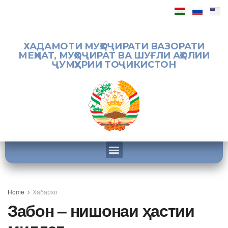
ХАДАМОТИ МУҲОҶИРАТИ ВАЗОРАТИ
МЕҲНАТ, МУҲОҶИРАТ ВА ШУҒЛИ АҲОЛИИ
ҶУМҲУРИИ ТОҶИКИСТОН
Home
Хабархо
Забон – нишонаи ҳастии