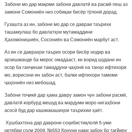
Забони мо дар мақоми забони давлатӣ ва расмӣ пеш аз
замони Сомониён низ собиқаи бисёр тӯлонӣ дорад.
Гузашта аз ин, забони мо дар се давраи таърихи
ташаккулаш бо давлатҳои мутамаддини
Ҳахомонишиён, Сосониён ва Сомониён марбут аст.
Аз ин се давраҳои таърих осори бисёр нодир ва
арзишманде ба мерос омадааст, ки ворид шудани ин
осор ба ганҷинаи тамаддуни ҷаҳонӣ на танҳо ифтихори
мо, ворисони ин забон аст, балки ифтихори тамоми
ҷаҳониён низ мебошад.
Забони тоҷикӣ дар ҳама давру замон чун забони расмӣ,
давлатӣ корбурд мешуд ва мардуми моро нигаҳбони
асосӣ буд дар кашмакашиҳои таърихии ҳаёт.
Хушбахтона дар даврони соҳибистиқлолӣ 5-уми
октябри соли 2009, №553 Қонуни нави забон бо тағйиру