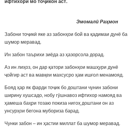
ифтихори мо тоҷикон аст.
Эмомалӣ Раҳмон
Забони тоҷикӣ яке аз забонҳои бой ва қадимаи дунё ба
шумор меравад.
Ин забон таърихи зиёда аз ҳазорсола дорад.
Аз ин лиҳоз, он дар қатори забонҳои машҳури дунё
ҷойгир аст ва мавқеи махсусро ҳам ишғол менамояд.
Бояд ҳар як фарди тоҷик бо доштани чунин забони
ширину хушсадо, нобу гӯшнавоз ифтихор намояд ва
ҳамеша баҳри тозаю покиза нигоҳ доштани он аз
унсурҳои бегона мубориза барад.
Чунки забон – ин ҳастии миллат ба шумор меравад.