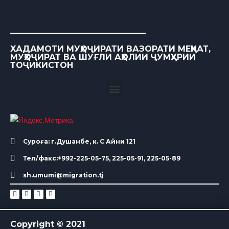
ХАДАМОТИ МУҲОҶИРАТИ ВАЗОРАТИ МЕҲНАТ,
МУҲОҶИРАТ ВА ШУҒЛИ АҲОЛИИ ҶУМҲУРИИ
ТОҶИКИСТОН
Суроға: г.Душанбе, к. С Айни 121
Тел/факс:+992-225-05-75, 225-05-91, 225-05-89
sh.umumi@migration.tj
Copyright © 2021