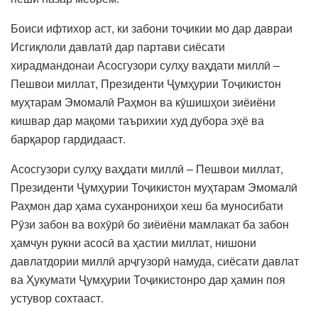
Боиси ифтихор аст, ки забони тоҷикии мо дар давраи
Исгиқлоли давлатӣ дар партави сиёсати
хирадмандонаи Асосгузори сулҳу ваҳдати миллӣ –
Пешвои миллат, Президенти Ҷумҳурии Тоҷикистон
муҳтарам Эмомалӣ Раҳмон ва кӯшишҳои зиёиёни
кишвар дар мақоми таърихии худ дубора эҳё ва
барқарор гардидааст.
Асосгузори сулҳу ваҳдати миллӣ – Пешвои миллат,
Президенти Ҷумҳурии Тоҷикистон муҳтарам Эмомалӣ
Раҳмон дар ҳама суханрониҳои хеш ба муносибати
Рӯзи забон ва вохӯрӣ бо зиёиёни мамлакат ба забон
ҳамчун рукни асосӣ ва ҳастии миллат, нишони
давлатдории миллӣ арҷгузорӣ намуда, сиёсати давлат
ва Ҳукумати Ҷумҳурии Тоҷикистонро дар ҳамин поя
устувор сохтааст.