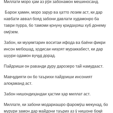
Миллати моро ҳам аз рӯи забонамон мешиносанд.
Барои ҳамин, моро зарур ва ҳатто лозим аст, ки дар
навбати аввал бояд забони давлати худамонро ба
таври пурра, бо тамоми қонуну қоидаҳояш хуб донему
омӯзем.
Забон, ки муҳимтарин воситаи ифода ва баёни фикри
инсон мебошад, ҳодисаи ниҳоят мураккабест, ки дар
шуури одамон вуҷуд дорад.
Пайдоиши он раванди дуру дарозеро тай намудааст.
Мавҷудияти он бо таърихи пайдоиши инсоният
алоқаманд аст.
Забон нишондиҳандаи ҳастии ҳар миллат аст.
Миллате, ки забони модариашро фаромӯш мекунад, бо
мурури замон дар майдони таърих аз ӯ нишоне боқӣ