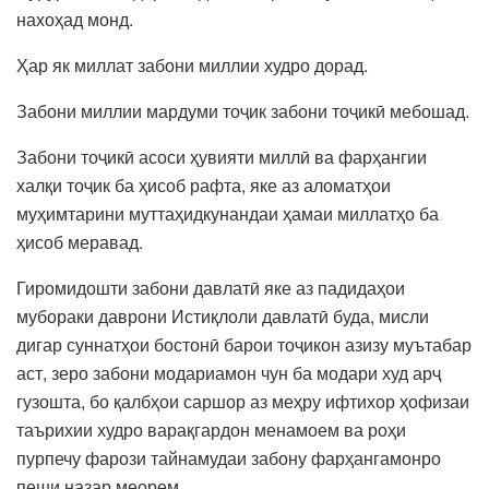
нахоҳад монд.
Ҳар як миллат забони миллии худро дорад.
Забони миллии мардуми тоҷик забони тоҷикӣ мебошад.
Забони тоҷикӣ асоси ҳувияти миллӣ ва фарҳангии
халқи тоҷик ба ҳисоб рафта, яке аз аломатҳои
муҳимтарини муттаҳидкунандаи ҳамаи миллатҳо ба
ҳисоб меравад.
Гиромидошти забони давлатӣ яке аз падидаҳои
мубораки даврони Истиқлоли давлатӣ буда, мисли
дигар суннатҳои бостонӣ барои тоҷикон азизу муътабар
аст, зеро забони модариамон чун ба модари худ арҷ
гузошта, бо қалбҳои саршор аз меҳру ифтихор ҳофизаи
таърихии худро варақгардон менамоем ва роҳи
пурпечу фарози тайнамудаи забону фарҳангамонро
пеши назар меорем.