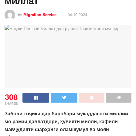
миллат
by
Migration Service
04.10.2024
308
SHARES
Забони тоҷикӣ дар баробари муқаддасоти миллии
мо рамзи давлатдорӣ, ҳувияти миллӣ, кафили
мавҷудияти фарҳанги оламшумул ва мояи