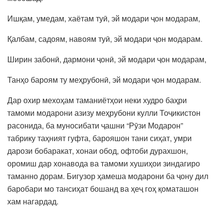
Ишқам, умедам, хаётам туӣ, эй модари ҷон модарам,
Қалбам, садоям, навоям туӣ, эй модари ҷон модарам.
Ширин забонӣ, дармони ҷонӣ, эй модари ҷон модарам,
Танҳо бароям ту меҳрубонӣ, эй модари ҷон модарам.
Дар охир мехоҳам таманиётҳои неки худро баҳри
тамоми модарони азизу меҳрубони кулли Тоҷикистон
расонида, ба муносибати ҷашни “Рӯзи Модарон”
табрику таҳният гуфта, барояшон тани сиҳат, умри
дарози бобаракат, хонаи обод, офтоби дурахшон,
оромиш дар хонавода ва тамоми хушиҳои зиндагиро
таманно дорам. Бигузор ҳамеша модарони ба ҷону дил
баробари мо тансиҳат бошанд ва ҳеҷ гоҳ қоматашон
хам нагардад.