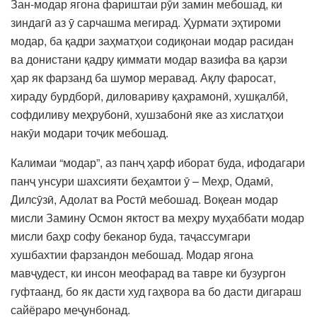
Зан-модар ягона фариштаи рӯи замин мебошад, ки
зиндагӣ аз ӯ сарчашма мегирад. Ҳурмати эҳтироми
модар, ба қадри заҳматҳои содиқонаи модар расидан
ва донистани қадру қиммати модар вазифа ва қарзи
ҳар як фарзанд ба шумор меравад. Ақлу фаросат,
хираду бурдборӣ, диловариву қаҳрамонӣ, хушқалбӣ,
софдиливу меҳрубонӣ, хушзабонӣ яке аз хислатҳои
накӯи модари тоҷик мебошад.
Калимаи “модар”, аз панҷ ҳарф иборат буда, ифодагари
панҷ унсури шахсияти беҳамтои ӯ – Меҳр, Одамӣ,
Дилсӯзӣ, Адолат ва Ростӣ мебошад. Воқеан модар
мисли Замину Осмон яктост ва меҳру муҳаббати модар
мисли баҳр софу беканор буда, таҷассумгари
хушбахтии фарзандон мебошад. Модар ягона
мавҷудест, ки инсон меофарад ва тавре ки бузургон
гуфтаанд, бо як дасти худ гаҳвора ва бо дасти дигараш
сайёраро меҷунбонад.