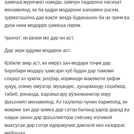
ҳамеша муроҷиат намуда, ҳамчун падарона насиҳат
менамоянд, ки ба қадри модарони азизамон расем,
ҳурматашона дар вақти зинда буданашон ба ҷо орем ва
дуои неки модарро ҳамеша гирем.
Ҷаннат, ки ризои мо дар он аст,
Дар зери қудуми модарон аст.
Қобили зикр аст, ки имрӯз зан-модари тоҷик дар
баробари модару ҳамсари хуб будан дар тамоми
соҳаҳо аз ҷумла: роҳбар, корманди мақомоти ҳифзи
ҳуқуқ, олиму омӯзгор, муҳандис, ҳунарманду соҳибкор,
табиб, ронанда, варзишгару рӯзноманигор кору
фаъолият менамоянд. Аз таҳлилҳо чунин бармеояд, ки
мақоми зан дар ҷомеа дар сатҳи баланд қарор дорад ва
нақши занон дар фаъолиятҳои сиёсиву иҷтимоӣ
махсусан дар сатҳи идоракунии давлатӣ низ назаррас
мебошад.