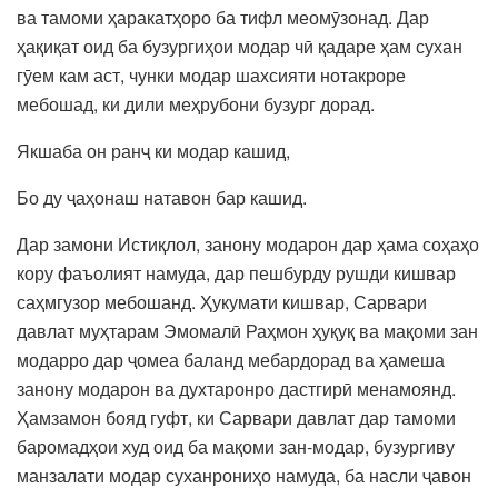
ва тамоми ҳаракатҳоро ба тифл меомӯзонад. Дар
ҳақиқат оид ба бузургиҳои модар чӣ қадаре ҳам сухан
гӯем кам аст, чунки модар шахсияти нотакроре
мебошад, ки дили меҳрубони бузург дорад.
Якшаба он ранҷ ки модар кашид,
Бо ду ҷаҳонаш натавон бар кашид.
Дар замони Истиқлол, занону модарон дар ҳама соҳаҳо
кору фаъолият намуда, дар пешбурду рушди кишвар
саҳмгузор мебошанд. Ҳукумати кишвар, Сарвари
давлат муҳтарам Эмомалӣ Раҳмон ҳуқуқ ва мақоми зан
модарро дар ҷомеа баланд мебардорад ва ҳамеша
занону модарон ва духтаронро дастгирӣ менамоянд.
Ҳамзамон бояд гуфт, ки Сарвари давлат дар тамоми
баромадҳои худ оид ба мақоми зан-модар, бузургиву
манзалати модар суханрониҳо намуда, ба насли ҷавон