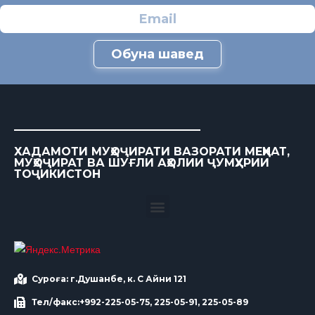
Обуна шавед
ХАДАМОТИ МУҲОҶИРАТИ ВАЗОРАТИ МЕҲНАТ,
МУҲОҶИРАТ ВА ШУҒЛИ АҲОЛИИ ҶУМҲУРИИ
ТОҶИКИСТОН
Суроға: г.Душанбе, к. С Айни 121
Тел/факс:+992-225-05-75, 225-05-91, 225-05-89