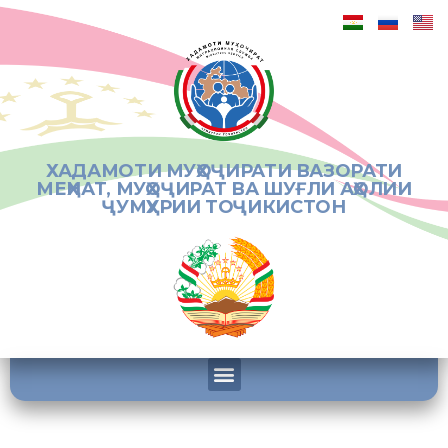
ХАДАМОТИ МУҲОҶИРАТИ ВАЗОРАТИ
МЕҲНАТ, МУҲОҶИРАТ ВА ШУҒЛИ АҲОЛИИ
ҶУМҲУРИИ ТОҶИКИСТОН