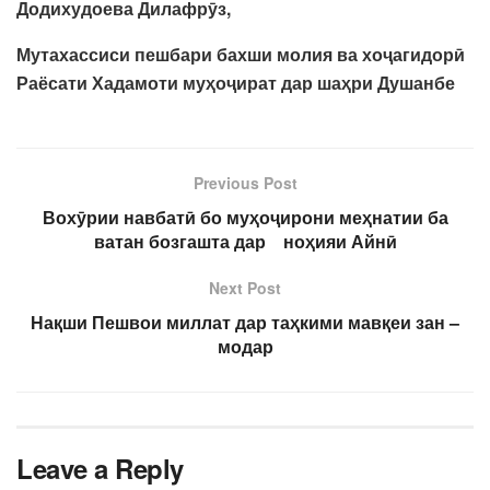
Додихудоева Дилафрӯз,
Мутахассиси пешбари бахши молия ва хоҷагидорӣ
Раёсати Хадамоти муҳоҷират дар шаҳри Душанбе
Previous Post
Вохӯрии навбатӣ бо муҳоҷирони меҳнатии ба
ватан бозгашта дар ноҳияи Айнӣ
Next Post
Нақши Пешвои миллат дар таҳкими мавқеи зан –
модар
Leave a Reply