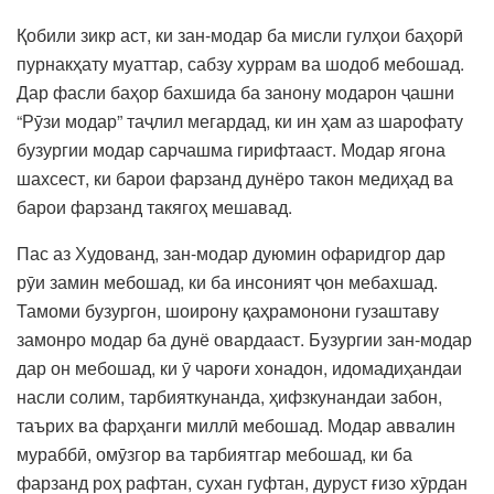
Қобили зикр аст, ки зан-модар ба мисли гулҳои баҳорӣ
пурнакҳату муаттар, сабзу хуррам ва шодоб мебошад.
Дар фасли баҳор бахшида ба занону модарон ҷашни
“Рӯзи модар” таҷлил мегардад, ки ин ҳам аз шарофату
бузургии модар сарчашма гирифтааст. Модар ягона
шахсест, ки барои фарзанд дунёро такон медиҳад ва
барои фарзанд такягоҳ мешавад.
Пас аз Худованд, зан-модар дуюмин офаридгор дар
рӯи замин мебошад, ки ба инсоният ҷон мебахшад.
Тамоми бузургон, шоирону қаҳрамонони гузаштаву
замонро модар ба дунё овардааст. Бузургии зан-модар
дар он мебошад, ки ӯ чароғи хонадон, идомадиҳандаи
насли солим, тарбияткунанда, ҳифзкунандаи забон,
таърих ва фарҳанги миллӣ мебошад. Модар аввалин
мураббӣ, омӯзгор ва тарбиятгар мебошад, ки ба
фарзанд роҳ рафтан, сухан гуфтан, дуруст ғизо хӯрдан