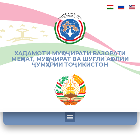
ХАДАМОТИ МУҲОҶИРАТИ ВАЗОРАТИ
МЕҲНАТ, МУҲОҶИРАТ ВА ШУҒЛИ АҲОЛИИ
ҶУМҲУРИИ ТОҶИКИСТОН