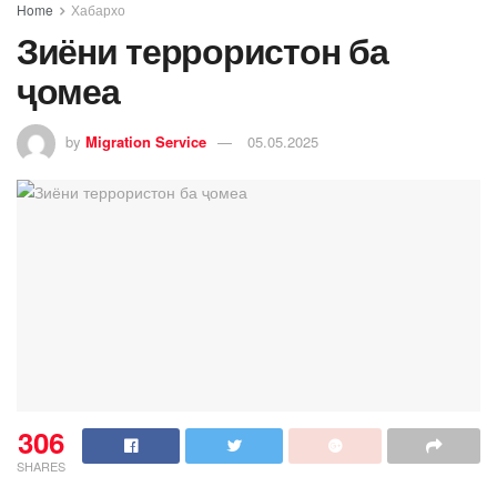
Home
Хабархо
Зиёни террористон ба
ҷомеа
by
Migration Service
05.05.2025
306
SHARES