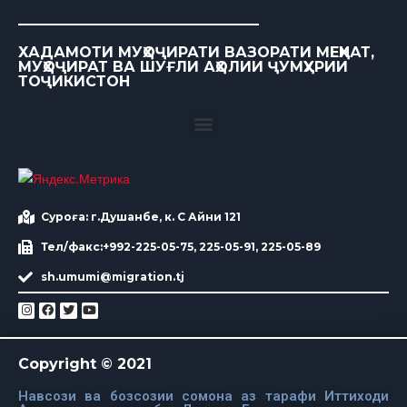
ХАДАМОТИ МУҲОҶИРАТИ ВАЗОРАТИ МЕҲНАТ,
МУҲОҶИРАТ ВА ШУҒЛИ АҲОЛИИ ҶУМҲУРИИ
ТОҶИКИСТОН
Суроға: г.Душанбе, к. С Айни 121
Тел/факс:+992-225-05-75, 225-05-91, 225-05-89
sh.umumi@migration.tj
Copyright © 2021
Навсози ва бозсозии сомона аз тарафи Иттиходи