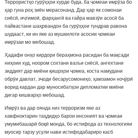
Террористҳо гурӯҳҳои хурде буда, ба ҷомеаи имрӯза бо
ҳар гуна роҳ зиён мерасонанд. Дар ҳар як сомонаи
сиёсӣ, иҷтимоӣ, фарҳангӣ ва ғайра мавзӯи асосӣ ба
пайвастани шаҳрвандон ба гурӯҳҳои тундрав равона
шудааст, ки ин яке аз мушкилоти асосии ҷомеаи
имрӯзаи мо мебошад.
Ҳадафи онҳо кирдори бераҳмона расидан ба мақсади
ниҳоии худ, ноором сохтани вазъи сиёсӣ, ангехтани
зиддият дар миёни қишрҳои ҷомеа, коста намудани
обрӯи давлат, эҷоди бесарусомониҳо, ҳамзамон ноҷӯрӣ
ворид кардан дар муносибатҳои дипломатии миёни
дигар кишварҳо мебошад.
Имрӯз ва дар оянда низ терроризм яке аз
хавфноктарин таҳдидҳо барои инсоният ва ҷомеаи
умумибашарӣ боқӣ монда, бо истифода аз технологияи
муосир тарзу усули нави истифодабариро касб