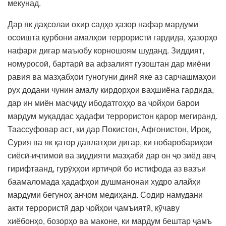
мекунад.
Дар як даҳсолаи охир садҳо ҳазор нафар мардуми
осоишта қурбони амалҳои террористӣ гардида, ҳазорҳо
нафари дигар маъюбу корношоям шуданд. Зиддият,
номуросоӣ, бартарӣ ва афзалият гузоштан дар миёни
равия ва мазҳабҳои гуногуни динӣ яке аз сарчашмаҳои
рух додани чунин амалу кирдорҳои ваҳшиёна гардида,
дар ин миён масҷиду ибодатгоҳҳо ва ҷойҳои барои
мардум муқаддас ҳадафи террористон қарор мегиранд.
Таассуфовар аст, ки дар Покистон, Афғонистон, Ироқ,
Сурия ва як қатор давлатҳои дигар, ки нобаробариҳои
сиёсӣ‐иҷтимоӣ ва зиддияти мазҳабӣ дар он ҷо зиёд авҷ
гирифтаанд, гурӯҳҳои иртиҷоӣ бо истифода аз вазъи
баамаломада ҳадафҳои душманонаи худро алайҳи
мардуми бегуноҳ анҷом медиҳанд. Содир намудани
акти террористӣ дар ҷойҳои ҷамъиятӣ, кӯчаву
хиёбонҳо, бозорҳо ва маконе, ки мардум бештар ҷамъ