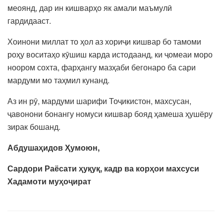
меоянд, дар ин кишварҳо як амали маъмулӣ
гардидааст.
Хоинони миллат то ҳол аз хориҷи кишвар бо тамоми
роҳу воситаҳо кӯшиш карда истодаанд, ки ҷомеаи моро
ноором сохта, фарҳангу мазҳаби бегонаро ба сари
мардуми мо таҳмил кунанд.
Аз ин рӯ, мардуми шарифи Тоҷикистон, махсусан,
ҷавонони бонангу номуси кишвар бояд ҳамеша ҳушёру
зирак бошанд.
Абдушаҳидов Ҳумоюн,
Сардори Раёсати ҳуқуқ, кадр ва корҳои махсуси
Хадамоти муҳоҷират