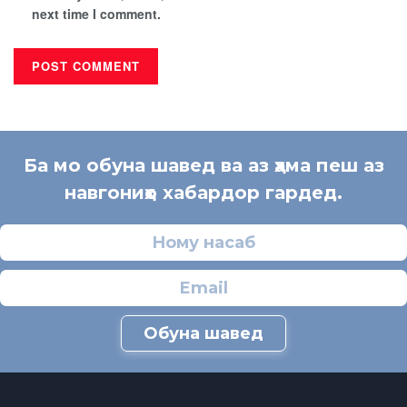
next time I comment.
Ба мо обуна шавед ва аз ҳама пеш аз
навгониҳо хабардор гардед.
Обуна шавед