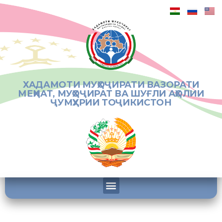
ХАДАМОТИ МУҲОҶИРАТИ ВАЗОРАТИ
МЕҲНАТ, МУҲОҶИРАТ ВА ШУҒЛИ АҲОЛИИ
ҶУМҲУРИИ ТОҶИКИСТОН