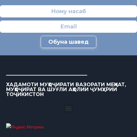
Обуна шавед
ХАДАМОТИ МУҲОҶИРАТИ ВАЗОРАТИ МЕҲНАТ,
МУҲОҶИРАТ ВА ШУҒЛИ АҲОЛИИ ҶУМҲУРИИ
ТОҶИКИСТОН