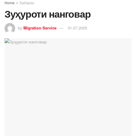
Home
Хабархо
Зуҳуроти нанговар
by
Migration Service
31.07.2025