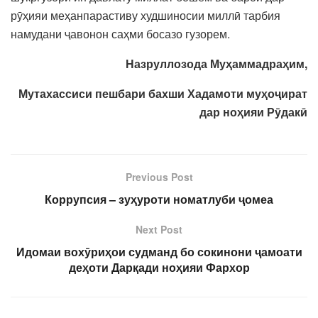
рӯҳияи меҳанпарастиву худшиносии миллӣ тарбия
намудани ҷавонон саҳми босазо гузорем.
Назруллозода Муҳаммадраҳим,
Мутахассиси пешбари бахши Хадамоти муҳоҷират
дар ноҳияи Рӯдакӣ
Previous Post
Коррупсия – зуҳуроти номатлуби ҷомеа
Next Post
Идомаи вохӯриҳои судманд бо сокинони ҷамоати
деҳоти Дарқади ноҳияи Фархор