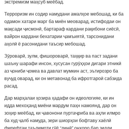
экстремизм маҳсуб меёбад.
Терроризм ин содир намудани амалҳое мебошад, ки ба
одамон хатари марг ба миён меоварад, истифодаи он
мақсади ҷисмонӣ, бартараф кардани рақибони сиёсӣ,
вайрон кардани бехатарии ҷамъиятӣ, тарсонидани
аҳолӣ ё расонидани таъсир мебошад.
Зӯроварӣ, зулм, фишороварӣ, таҳқир ва паст задани
шаъну шарафи инсон, хусусан гурӯҳҳои дигари этникӣ
аз ҷониби ҷомеа ва давлат мумкин аст, эътирозро ба
вуҷуд оварад, ки он метавонад ба ифротгароӣ сабзида
расад.
Дар марҳалаи ҳозира ҳадафи он идеологияе, ки ин
идда мехоҳанд миёни мардум паҳн намоянд, дар он
зоҳир меёбад, ки ҷавонони пуртаҷриба ва аҳли илмро
ба худ ҷалб намуда, зери шиорҳои бофтаву хаёлӣ
фирефтаи таълимоти гӯё “динӣ” онҳоро бар зидди