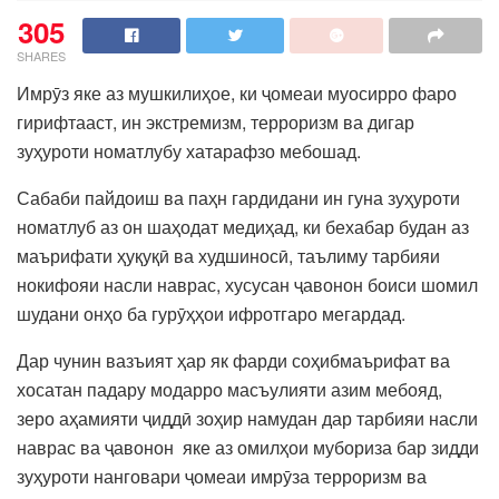
305
SHARES
Имрӯз яке аз мушкилиҳое, ки ҷомеаи муосирро фаро
гирифтааст, ин экстремизм, терроризм ва дигар
зуҳуроти номатлубу хатарафзо мебошад.
Сабаби пайдоиш ва паҳн гардидани ин гуна зуҳуроти
номатлуб аз он шаҳодат медиҳад, ки бехабар будан аз
маърифати ҳуқуқӣ ва худшиносӣ, таълиму тарбияи
нокифояи насли наврас, хусусан ҷавонон боиси шомил
шудани онҳо ба гурӯҳҳои ифротгаро мегардад.
Дар чунин вазъият ҳар як фарди соҳибмаърифат ва
хосатан падару модарро масъулияти азим мебояд,
зеро аҳамияти ҷиддӣ зоҳир намудан дар тарбияи насли
наврас ва ҷавонон яке аз омилҳои мубориза бар зидди
зуҳуроти нанговари ҷомеаи имрӯза терроризм ва