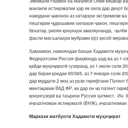
Эмомалӣ Раҳмон ба Маҷлиси Олии кишвар ва д
манзили истиқоматии ҳар як оила дар деҳот 
намудани ҷавонон аз хатарҳои экстремизм ва
пешгирии ҷудошавии оилаҳои ҷавон, пешгирии
бехатар, риояи қонунҳои амалкунанда, ҷалби
фасли масъалаҳои мубрами рӯз ҳисоб мерава
Ҳамзамон, намояндаи бахши Хадамоти муҳоҷи
Федератсияи Россия фаҳмонда шуд ва аз 1-се
қайди муҳоҷиратӣ гузоранд, аз 1 июли соли 
дар бораи қоидаи 90/365, аз 7-январи соли 2
дар муддати 2 моҳ аз рузи гирифтани Патент
минтақавии ВКД ФР, ки дар он ҷо патент гир
қонунгузорӣ ва таърихи Руссия ҳатмист. Ин
иҷозатномаи истиқоматӣ (ВНЖ), иҷозатномаи к
Маркази матбуоти Хадамоти муҳоҷират