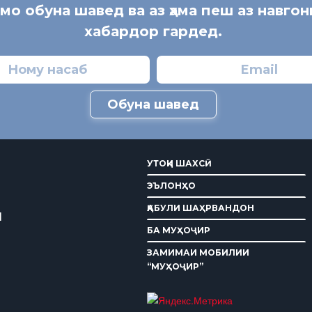
 мо обуна шавед ва аз ҳама пеш аз навгон
хабардор гардед.
Обуна шавед
УТОҚИ ШАХСӢ
ЭЪЛОНҲО
ҚАБУЛИ ШАҲРВАНДОН
И
БА МУҲОҶИР
ЗАМИМАИ МОБИЛИИ
“МУҲОҶИР”