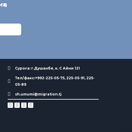
иҳо
Суроға: г.Душанбе, к. С Айни 121
Тел/факс:+992-225-05-75, 225-05-91, 225-
05-89
sh.umumi@migration.tj