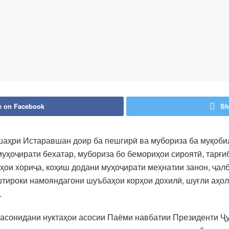
e on Facebook
Sh
шаҳри Истаравшан доир ба пешгирӣ ва мубориза ба муқоби
уҳоҷирати бехатар, мубориза бо бемориҳои сироятӣ, тарғиб
ҳои хориҷа, коҳиш додани муҳоҷирати меҳнатии занон, ҷал
иштироки намояндагони шуъбаҳои корҳои дохилӣ, шуғли аҳол
.
асонидани нуктаҳои асосии Паёми навбатии Президенти Ҷ