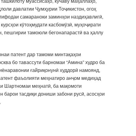
ташкилоту муассисаҳо, кӯчаву маҳаллаҳо,
қлоли давлатии Ҷумҳурии Тоҷикистон, огоҳ
стифодаи самараноки заминҳои наздиҳавлигӣ,
курсҳои кӯтоҳмудати касбомӯзӣ, муҳоҷирати
н, пешгирии тамоюли бегонапарастӣ ва ҳаллу
наи патент дар тамоми минтақаҳои
сква бо тавассути барномаи “Амина” худро ба
миёнаравонии ғайриқонунӣ худдорӣ намоянд,
о патент фаъолияти меҳнатиро анҷом медиҳад
аи Шартномаи меҳнатӣ, ба мақомоти
н барои тасдиқи дониши забони русӣ, асосҳои
,