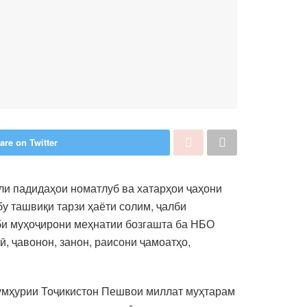
are on Twitter
ли падидаҳои номатлуб ва хатарҳои ҷаҳони
у ташвиқи тарзи ҳаёти солим, ҷалби
би муҳоҷирони меҳнатии бозгашта ба НБО
ӣ, ҷавонон, занон, раисони ҷамоатҳо,
умҳурии Тоҷикистон Пешвои миллат муҳтарам