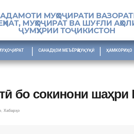
ХАДАМОТИ МУҲОҶИРАТИ ВАЗОРАТ
ЕҲНАТ, МУҲОҶИРАТ ВА ШУҒЛИ АҲОЛ
ҶУМҲУРИИ ТОҶИКИСТОН
МУҲОҶИРАТ
САНАДҲОИ МЕЪЁРӢ ҲУҚУҚӢ
ҲАМКОРИҲО
тӣ бо сокинони шаҳри
о
,
Хабарҳо