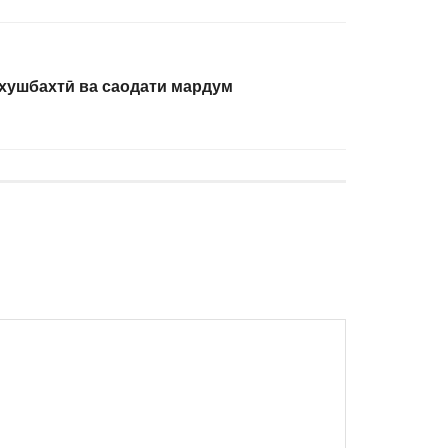
хушбахтӣ ва саодати мардум