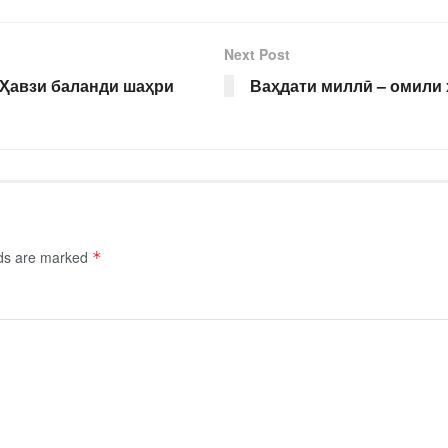
Next Post
 Ҳавзи баланди шаҳри
Ваҳдати миллӣ – омили 
lds are marked
*