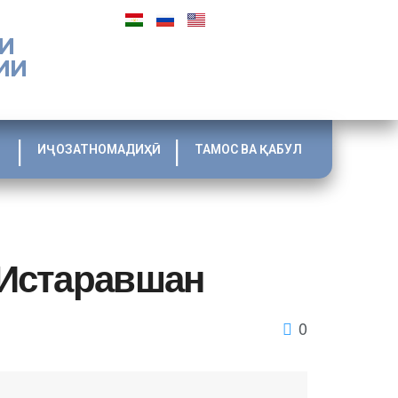
И
ИИ
ИҶОЗАТНОМАДИҲӢ
ТАМОС ВА ҚАБУЛ
 Истаравшан
0