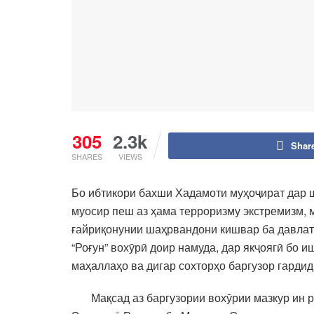
305
2.3k
Shar
SHARES
VIEWS
Бо ибтикори бахши Хадамоти муҳоҷират дар 
муосир пеш аз ҳама терроризму экстремизм, м
ғайриқонунии шаҳрвандони кишвар ба давлат
“Роғун” вохӯрӣ доир намуда, дар якҷоягӣ бо 
маҳаллаҳо ва дигар сохторҳо баргузор гардид
Мақсад аз баргузории вохӯрии мазкур ин р