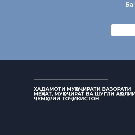
Ба
ХАДАМОТИ МУҲОҶИРАТИ ВАЗОРАТИ
МЕҲНАТ, МУҲОҶИРАТ ВА ШУҒЛИ АҲОЛИ
ҶУМҲУРИИ ТОҶИКИСТОН