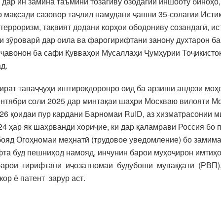
ар ин замина таъмини тозагиву озодагии иншооту биноҳо, 
бо мақсади сазовор таҷлил намудани ҷашни 35-солагии Исти
 терроризм, тақвият додани корҳои ободониву созандагӣ, и
 зӯроварӣ дар оила ва фарогирифтани занону духтарон ба 
 ҷавонон ба сафи Қувваҳои Мусаллаҳи Ҷумҳурии Тоҷикисто
д.
рат таваҷҷуҳи иштирокдоронро оид ба арзиши андози моҳо
нтябри соли 2025 дар минтақаи шаҳри Москваю вилояти Мо
2026 қоидаи пур кардани Барномаи RuID, аз хизматрасонии 
024 ҳар як шаҳрванди хориҷие, ки дар қаламрави Россия б
 бояд Огоҳномаи меҳнатӣ (трудовое уведомление) бо замим
ифта буд пешниҳод намояд, инчунин барои муҳоҷирон имтиҳо
 барои гирифтани иҷозатномаи будубоши муваққатӣ (РВП)
ор ё патент зарур аст.