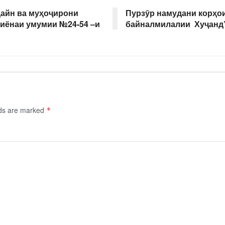
дайн ва муҳоҷирони
Пурзӯр намудани корҳо
миёнаи умумии №24-54 –и
байналмилалии Хуҷанд
lds are marked
*