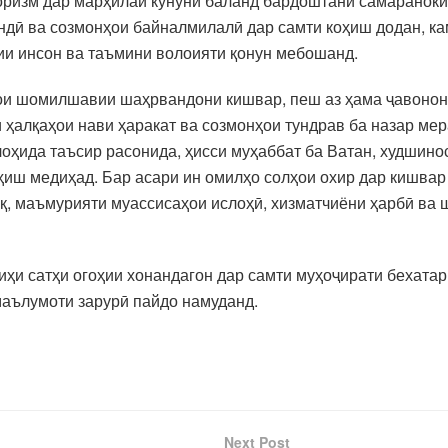
оризм дар марҳилаи кунунӣ баланд бардоштани самараноки
дӣ ва созмонҳои байналмилалӣ дар самти коҳиш додан, ка
сии инсон ва таъмини волоияти қонун мебошанд.
ҳои шомилшавии шаҳрвандони кишвар, пеш аз ҳама ҷавонон
 ҳалқаҳои нави ҳаракат ва созмонҳои тундрав ба назар мер
оҳида таъсир расонида, ҳисси муҳаббат ба Ватан, худшино
иш медиҳад. Бар асари ин омилҳо солҳои охир дар кишвар
қ, маъмурияти муассисаҳои ислоҳӣ, хизматчиёни ҳарбӣ ва 
ҳи сатҳи огоҳии хонандагон дар самти муҳоҷирати бехатар
маълумоти зарурӣ пайдо намуданд.
Next Post