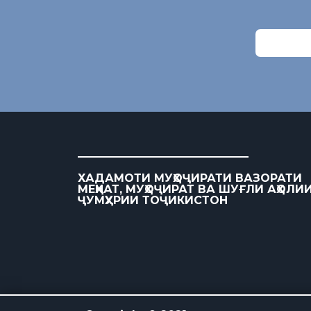
ХАДАМОТИ МУҲОҶИРАТИ ВАЗОРАТИ
МЕҲНАТ, МУҲОҶИРАТ ВА ШУҒЛИ АҲОЛИ
ҶУМҲУРИИ ТОҶИКИСТОН