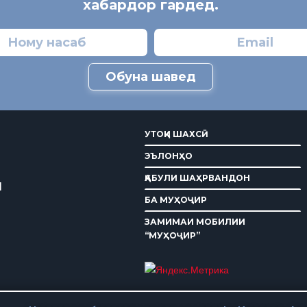
хабардор гардед.
Обуна шавед
УТОҚИ ШАХСӢ
ЭЪЛОНҲО
ҚАБУЛИ ШАҲРВАНДОН
И
БА МУҲОҶИР
ЗАМИМАИ МОБИЛИИ
“МУҲОҶИР”