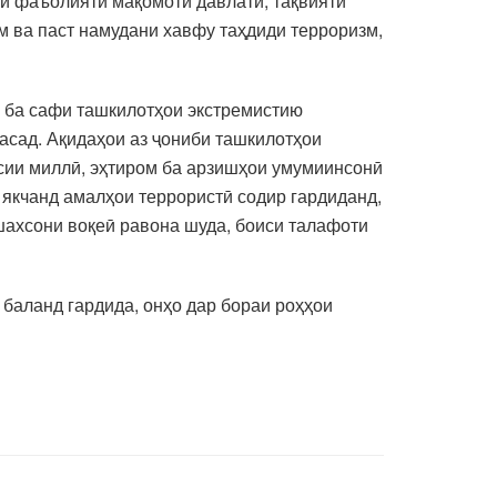
и фаъолияти мақомоти давлатӣ, тақвияти
м ва паст намудани хавфу таҳдиди терроризм,
 ба сафи ташкилотҳои экстремистию
асад. Ақидаҳои аз ҷониби ташкилотҳои
сии миллӣ, эҳтиром ба арзишҳои умумиинсонӣ
 якчанд амалҳои террористӣ содир гардиданд,
шахсони воқеӣ равона шуда, боиси талафоти
 баланд гардида, онҳо дар бораи роҳҳои