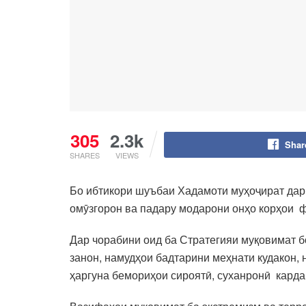
305
2.3k
Shar
SHARES
VIEWS
Бо ибтикори шуъбаи Хадамоти муҳоҷират дар
омӯзгорон ва падару модарони онҳо корҳои 
Дар чорабини оид ба Стратегияи муқовимат б
занон, намудҳои бадтарини меҳнати кудакон,
ҳаргуна бемориҳои сироятӣ, суханронӣ карда