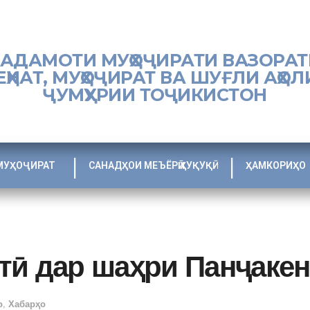
ХАДАМОТИ МУҲОҶИРАТИ ВАЗОРАТ
ЕҲНАТ, МУҲОҶИРАТ ВА ШУҒЛИ АҲОЛ
ҶУМҲУРИИ ТОҶИКИСТОН
МУҲОҶИРАТ
САНАДҲОИ МЕЪЁРӢ ҲУҚУҚӢ
ҲАМКОРИҲО
тӣ дар шаҳри Панҷакен
о
,
Хабарҳо