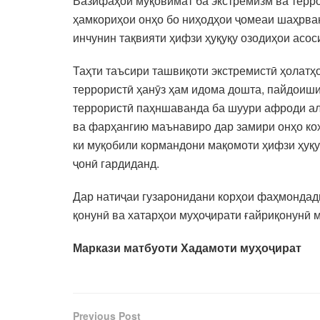
Вазифаҳои муқовимат ба экстремизм ва терр
ҳамкориҳои онҳо бо ниҳодҳои ҷомеаи шаҳрван
инчунин тақвияти ҳифзи ҳуқуқу озодиҳои асо
Таҳти таъсири ташвиқоти экстремистӣ ҳолат
террористӣ ҳанӯз ҳам идома дошта, пайдоиши
террористӣ паҳншаванда ба шуури афроди ал
ва фарҳангию маънавиро дар замири онҳо коҳ
ки муқобили кормандони мақомоти ҳифзи ҳуқу
ҷонӣ гардиданд.
Дар натиҷаи гузаронидани корҳои фаҳмондади
қонунӣ ва хатарҳои муҳоҷирати ғайриқонунӣ 
Маркази матбуоти Хадамоти муҳоҷират
Previous Post