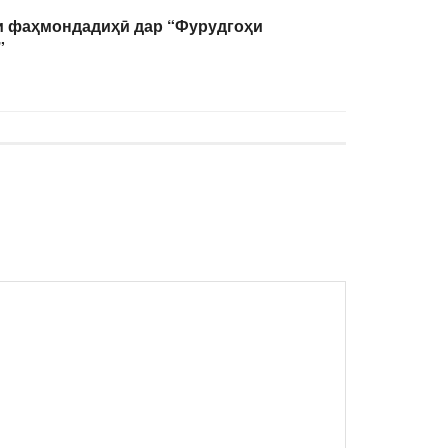
и фаҳмондадиҳӣ дар “Фурудгоҳи
”