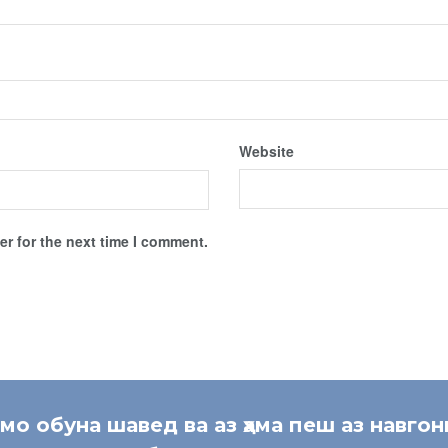
Website
r for the next time I comment.
 мо обуна шавед ва аз ҳама пеш аз навгон