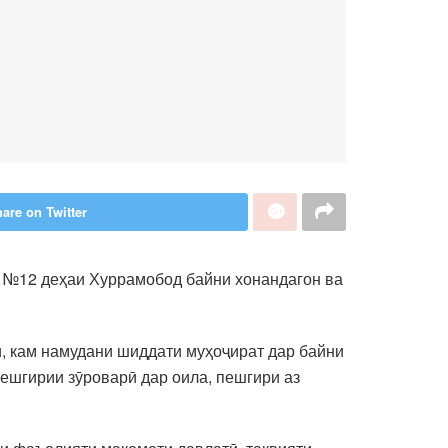
are on Twitter
и №12 деҳаи Хуррамобод байни хонандагон ва
ӣ, кам намудани шиддати муҳоҷират дар байни
пешгирии зӯроварӣ дар оила, пешгири аз