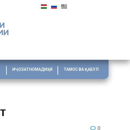
И
ИИ
ИҶОЗАТНОМАДИҲӢ
ТАМОС ВА ҚАБУЛ
т
0