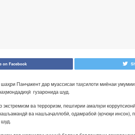
e on Facebook
Sh
 шаҳри Панҷакент дар муассисаи таҳсилоти миёнаи умуми
фаҳмондадиҳӣ гузаронида шуд.
о экстремизм ва терроризм, пешгирии амалҳои коррупсион
 нашъамандӣ ва нашъаҷаллобӣ, одамрабоӣ (қочоқи инсон), 
 шуд.