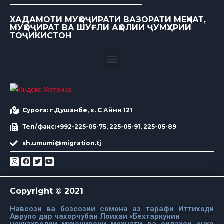
ХАДАМОТИ МУҲОҶИРАТИ ВАЗОРАТИ МЕҲНАТ,
МУҲОҶИРАТ ВА ШУҒЛИ АҲОЛИИ ҶУМҲУРИИ
ТОҶИКИСТОН
Суроға: г.Душанбе, к. С Айни 121
Тел/факс:+992-225-05-75, 225-05-91, 225-05-89
sh.umumi@migration.tj
Copyright © 2021
Навсози ва бозсозии сомона аз тарафи Иттиходи
Аврупо дар чахорчубаи Лоихаи «Бехтаркунии
некуахволии мухочирони мехнати ва оилахои онхо