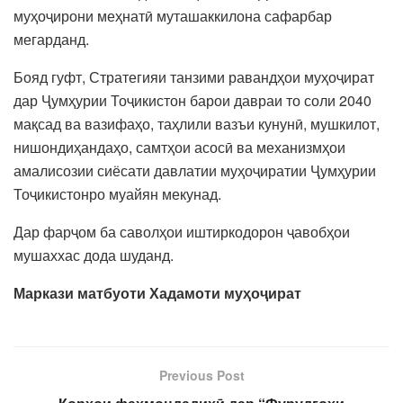
муҳоҷирони меҳнатӣ муташаккилона сафарбар
мегарданд.
Бояд гуфт, Стратегияи танзими равандҳои муҳоҷират
дар Ҷумҳурии Тоҷикистон барои давраи то соли 2040
мақсад ва вазифаҳо, таҳлили вазъи кунунӣ, мушкилот,
нишондиҳандаҳо, самтҳои асосӣ ва механизмҳои
амалисозии сиёсати давлатии муҳоҷиратии Ҷумҳурии
Тоҷикистонро муайян мекунад.
Дар фарҷом ба саволҳои иштиркодорон ҷавобҳои
мушаххас дода шуданд.
Маркази матбуоти Хадамоти муҳоҷират
Previous Post