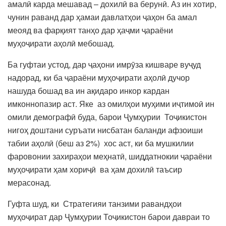
амалӣ карда мешавад – дохилӣ ва берунӣ. Аз ин хотир,
чунин раванд дар ҳамаи давлатҳои ҷаҳон ба амал
меояд ва фарқият танҳо дар ҳаҷми ҷараёни
муҳоҷирати аҳолӣ мебошад.
Ба гуфтаи устод, дар ҷаҳони имрӯза кишваре вуҷуд
надорад, ки ба ҷараёни муҳоҷирати аҳолӣ дучор
нашуда бошад ва ин ақидаро инкор кардан
имконнопазир аст. Яке аз омилҳои муҳими иҷтимоӣ ин
омили демографӣ буда, барои Ҷумҳурии Тоҷикистон
нигоҳ доштани суръати нисбатан баланди афзоиши
табии аҳолӣ (беш аз 2%) хос аст, ки ба мушкилии
фаровонии захираҳои меҳнатӣ, шиддатнокии ҷараёни
муҳоҷирати ҳам хориҷӣ ва ҳам дохилӣ таъсир
мерасонад.
Гуфта шуд, ки Стратегияи танзими равандҳои
муҳоҷират дар Ҷумҳурии Тоҷикистон барои давраи то