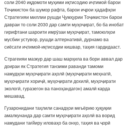
соли 2040 иқдомоти муҳими иқтисодию иҷтимоӣ барои
Тоҷикистон ба шумор рафта, барои иҷрои ҳадафҳои
Стратегияи миллии рушди Ҷумҳурии Тоҷикистон барои
давраи то соли 2030 дар самти муҳоҷират, бо ба инобат
гирифтани шароити имрӯзаи муҳоҷират, тамоюлҳои
мусбии устувор, рушди алтернативӣ, дурнамо ва
сиёсати иҷтимоӣ-иқтисодии кишвар, таҳия гардидааст.
Страгеияи мазкур дар шаш марҳила ва бори аввал дар
доираи як Стратегия танзими раванди тамоми
намудҳои муҳоҷирати аҳолӣ (муҳоҷирати меҳнатӣ,
муҳоҷирати хориҷӣ, муҳоҷирати дохилӣ, муҳоҷирати
экологӣ, гуразегон ва паноҳандагон) амалӣ карда
мешавад.
Гузаронидани таҳлили санадҳои меъёрию ҳуқуқии
амалкунанда дар самти муҳоҷирати аҳолӣ ва ворид
намудани тағйиру иловаҳо ба онҳо, таҳия ва ҷорӣ