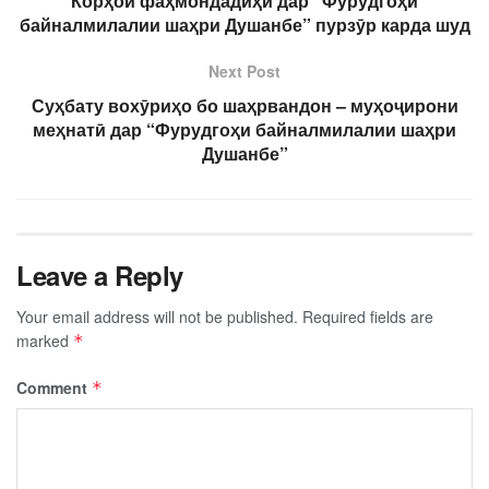
Корҳои фаҳмондадиҳӣ дар “Фурудгоҳи
байналмилалии шаҳри Душанбе” пурзӯр карда шуд
Next Post
Суҳбату вохӯриҳо бо шаҳрвандон – муҳоҷирони
меҳнатӣ дар “Фурудгоҳи байналмилалии шаҳри
Душанбе”
Leave a Reply
Your email address will not be published.
Required fields are
marked
*
Comment
*