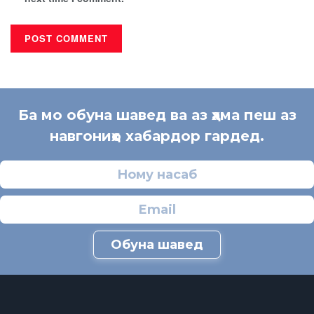
Ба мо обуна шавед ва аз ҳама пеш аз
навгониҳо хабардор гардед.
Обуна шавед