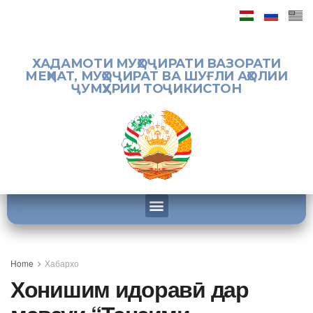
ХАДАМОТИ МУҲОҶИРАТИ ВАЗОРАТИ
МЕҲНАТ, МУҲОҶИРАТ ВА ШУҒЛИ АҲОЛИИ
ҶУМҲУРИИ ТОҶИКИСТОН
Home
Хабархо
Хонишим идоравӣ дар