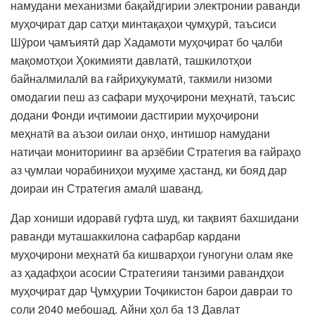
намудани механизми бақайдгирии электронии раванди
муҳоҷират дар сатҳи минтақаҳои ҷумҳурӣ, таъсиси
Шӯрои ҷамъиятӣ дар Хадамоти муҳоҷират бо ҷалби
мақомотҳои Ҳокимияти давлатӣ, ташкилотҳои
байналмилалӣ ва ғайриҳукуматӣ, такмили низоми
омодагии пеш аз сафари муҳоҷирони меҳнатӣ, таъсис
додани Фонди иҷтимоии дастгирии муҳоҷирони
меҳнатӣ ва аъзои оилаи онҳо, интишор намудани
натиҷаи мониториинг ва арзёбии Стратегия ва ғайраҳо
аз ҷумлаи чорабиниҳои муҳиме ҳастанд, ки бояд дар
доираи ин Стратегия амалӣ шаванд.
Дар хониши идоравӣ гуфта шуд, ки тақвият бахшидани
раванди муташаккилона сафарбар кардани
муҳоҷирони меҳнатӣ ба кишварҳои гуногуни олам яке
аз ҳадафҳои асосии Стратегияи танзими равандҳои
муҳоҷират дар Ҷумҳурии Тоҷикистон барои давраи то
соли 2040 мебошад. Айни ҳол ба 13 Давлат