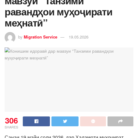
мавзуи “Танзими
равандҳои муҳоҷирати
меҳнатӣ”
by
Migration Service
19.05.2026
306
SHARES
Санаи 19 майи соли 2026, дар Хадамоти муҳоҷират