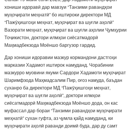
хониши идоравӣ дар мавзуи “Танзими равандҳои
муҳоҷирати меҳнатӣ” бо иштироки директори МД
“Пажӯҳишгоҳи меҳнат, муҳоҷират ва шуғли аҳолӣ”
Вазорати меҳнат, муҳоҷират ва шуғли аҳолии Ҷумҳурии
Тоҷикистон, доктори илмҳои сиёсатмадорӣ
Маҳмадбекзода Моёншо баргузор гардид.
Дар хониши идоравии мазкур кормандони дастгоҳи
марказии Хадамот иштирок намуданд. Чорабинии
мазкурро муовини якуми Сардори Хадамоти муҳоҷират
Шаримфзода Маҳмадсалим Пир, оғоз намуда, баъдан
суханро ба директори МД “Пажӯҳишгоҳи меҳнат,
муҳоҷират ва шуғли аҳолӣ”, доктори илмҳои
сиёсатмадорӣ Маҳмадбекзода Моёншо дода, он кас
муфассал дар бораи “Танзими равандҳои муҳоҷирати
меҳнатӣ” сухан гуфта, аз ҷумла қайд намуданд, ки
муҳоҷирати аҳолӣ раванди доимӣ буда, дар ду самт