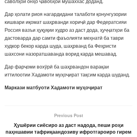
саволҳои онҳо ҷавобҳои мушаххас доданд.
Дар ҳолати риоя нагардидани талаботи қонунгузории
кишвари иқомат шаҳрванди хориҷӣ дар Федератсияи
Россия вазъи ҳуқуқии худро аз даст дода, ҳуҷҷатҳои ба
дастоварда дар самти фаъолияти меҳнатӣ ба таври
худкор бекор карда шуда, шаҳрванд ба Феҳристи
шахсони назоратшаванда ворид карда мешавад.
Дар фарҷоми вохӯрӣ ба шаҳрвандон варақаи
иттилоотии Хадамоти муҳоҷират тақсим карда шуданд.
Маркази матбуоти Хадамоти муҳоҷират
Previous Post
Ҳушёрии сиёсиро аз даст надода, пеши роҳи
паҳншавии тафриқаандозиву ифротгароиро гирем