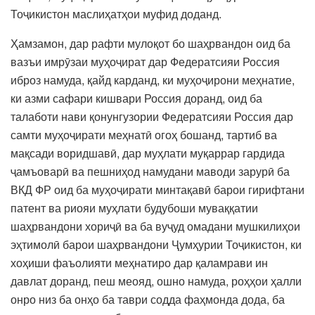
Тоҷикистон маслиҳатҳои муфид доданд.
Ҳамзамон, дар рафти мулоқот бо шаҳрвандон оид ба
вазъи имрӯзаи муҳоҷират дар Федератсияи Россия
иброз намуда, қайд карданд, ки муҳоҷирони меҳнатие,
ки азми сафари кишвари Россия доранд, оид ба
талаботи нави қонунгузории Федератсияи Россия дар
самти муҳоҷирати меҳнатӣ огоҳ бошанд, тартиб ва
мақсади воридшавӣ, дар муҳлати муқаррар гардида
ҷамъоварӣ ва пешниҳод намудани маводи зарурӣ ба
ВКД ФР оид ба муҳоҷирати минтақавӣ барои гирифтани
патент ва риояи муҳлати будубоши муваққатии
шаҳрвандони хориҷӣ ва ба вуҷуд омадани мушкилиҳои
эҳтимолӣ барои шаҳрвандони Ҷумҳурии Тоҷикистон, ки
хоҳиши фаъолияти меҳнатиро дар қаламрави ин
давлат доранд, пеш меояд, ошно намуда, роҳҳои ҳалли
онро низ ба онҳо ба таври содда фаҳмонда дода, ба