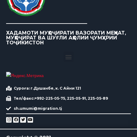
ХАДАМОТИ МУҲОҶИРАТИ ВАЗОРАТИ МЕҲНАТ,
МУҲОҶИРАТ ВА ШУҒЛИ АҲОЛИИ ҶУМҲУРИИ
ТОҶИКИСТОН
Суроға: г.Душанбе, к. С Айни 121
Тел/факс:+992-225-05-75, 225-05-91, 225-05-89
sh.umumi@migration.tj