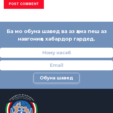
Ба мо обуна шавед ва аз ҳама пеш аз
навгониҳо хабардор гардед.
Обуна шавед