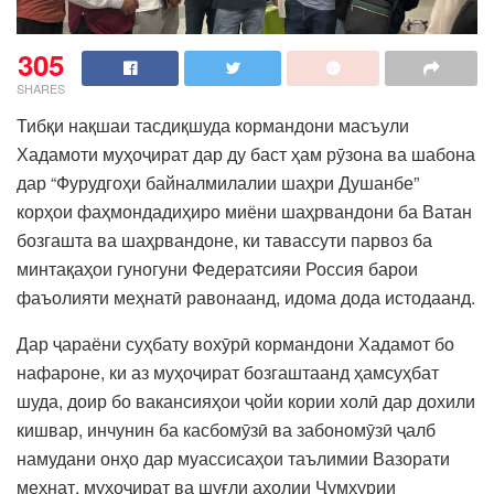
305
SHARES
Тибқи нақшаи тасдиқшуда кормандони масъули
Хадамоти муҳоҷират дар ду баст ҳам рӯзона ва шабона
дар “Фурудгоҳи байналмилалии шаҳри Душанбе”
корҳои фаҳмондадиҳиро миёни шаҳрвандони ба Ватан
бозгашта ва шаҳрвандоне, ки тавассути парвоз ба
минтақаҳои гуногуни Федератсияи Россия барои
фаъолияти меҳнатӣ равонаанд, идома дода истодаанд.
Дар ҷараёни суҳбату вохӯрӣ кормандони Хадамот бо
нафароне, ки аз муҳоҷират бозгаштаанд ҳамсуҳбат
шуда, доир бо вакансияҳои ҷойи кории холӣ дар дохили
кишвар, инчунин ба касбомӯзӣ ва забономӯзӣ ҷалб
намудани онҳо дар муассисаҳои таълимии Вазорати
меҳнат, муҳоҷират ва шуғли аҳолии Ҷумҳурии