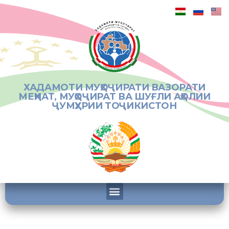
ХАДАМОТИ МУҲОҶИРАТИ ВАЗОРАТИ
МЕҲНАТ, МУҲОҶИРАТ ВА ШУҒЛИ АҲОЛИИ
ҶУМҲУРИИ ТОҶИКИСТОН