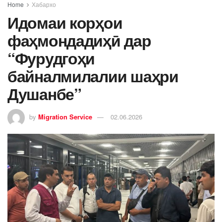
Home
Хабархо
Идомаи корҳои
фаҳмондадиҳӣ дар
“Фурудгоҳи
байналмилалии шаҳри
Душанбе”
by
Migration Service
02.06.2026