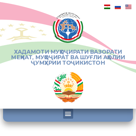
ХАДАМОТИ МУҲОҶИРАТИ ВАЗОРАТИ
МЕҲНАТ, МУҲОҶИРАТ ВА ШУҒЛИ АҲОЛИИ
ҶУМҲУРИИ ТОҶИКИСТОН