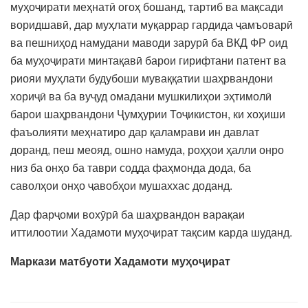
муҳоҷирати меҳнатӣ огоҳ бошанд, тартиб ва мақсади
воридшавӣ, дар муҳлати муқаррар гардида ҷамъоварӣ
ва пешниҳод намудани маводи зарурӣ ба ВКД ФР оид
ба муҳоҷирати минтақавӣ барои гирифтани патент ва
риояи муҳлати будубоши муваққатии шаҳрвандони
хориҷӣ ва ба вуҷуд омадани мушкилиҳои эҳтимолӣ
барои шаҳрвандони Ҷумҳурии Тоҷикистон, ки хоҳиши
фаъолияти меҳнатиро дар қаламрави ин давлат
доранд, пеш меояд, ошно намуда, роҳҳои ҳалли онро
низ ба онҳо ба таври содда фаҳмонда дода, ба
саволҳои онҳо ҷавобҳои мушаххас доданд.
Дар фарҷоми вохӯрӣ ба шаҳрвандон варақаи
иттилоотии Хадамоти муҳоҷират тақсим карда шуданд.
Маркази матбуоти Хадамоти муҳоҷират