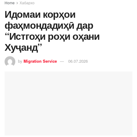
Home
Хабархо
Идомаи корҳои
фаҳмондадиҳӣ дар
“Истгоҳи роҳи оҳани
Хуҷанд”
by
Migration Service
06.07.2026