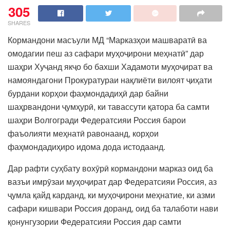
305
SHARES
Кормандони масъули МД “Марказҳои машваратӣ ва
омодагии пеш аз сафари муҳоҷирони меҳнатӣ” дар
шаҳри Хуҷанд якҷо бо бахши Хадамоти муҳоҷират ва
намояндагони Прокуратураи нақлиёти вилоят ҷиҳати
бурдани корҳои фаҳмондадиҳӣ дар байни
шаҳрвандони ҷумҳурӣ, ки тавассути қатора ба самти
шаҳри Волгогради Федератсияи Россия барои
фаъолияти меҳнатӣ равонаанд, корҳои
фаҳмондадиҳиро идома дода истодаанд.
Дар рафти суҳбату вохӯрӣ кормандони марказ оид ба
вазъи имрӯзаи муҳоҷират дар Федератсияи Россия, аз
ҷумла қайд карданд, ки муҳоҷирони меҳнатие, ки азми
сафари кишвари Россия доранд, оид ба талаботи нави
қонунгузории Федератсияи Россия дар самти