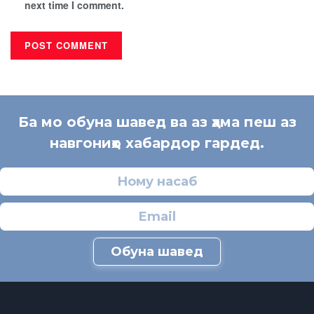
next time I comment.
Ба мо обуна шавед ва аз ҳама пеш аз
навгониҳо хабардор гардед.
Обуна шавед