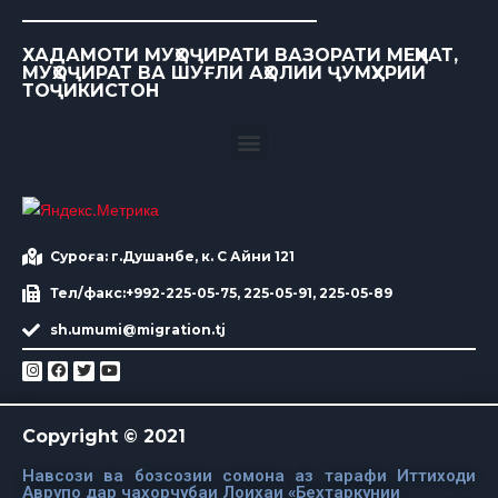
ХАДАМОТИ МУҲОҶИРАТИ ВАЗОРАТИ МЕҲНАТ,
МУҲОҶИРАТ ВА ШУҒЛИ АҲОЛИИ ҶУМҲУРИИ
ТОҶИКИСТОН
Суроға: г.Душанбе, к. С Айни 121
Тел/факс:+992-225-05-75, 225-05-91, 225-05-89
sh.umumi@migration.tj
Copyright © 2021
Навсози ва бозсозии сомона аз тарафи Иттиходи
Аврупо дар чахорчубаи Лоихаи «Бехтаркунии