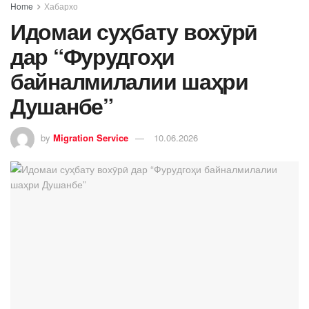
Home
Хабархо
Идомаи суҳбату вохӯрӣ
дар “Фурудгоҳи
байналмилалии шаҳри
Душанбе”
by
Migration Service
10.06.2026