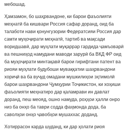
мебошад.
Ҳамзамон, бо шаҳрвандоне, ки барои фаъолияти
меҳнатӣ ба кишвари Россия сафар доранд, оид ба
талаботи нави қонунгузории Федератсияи Россия дар
самти муҳоҷирати меҳнатӣ, тартиб ва мақсади
воридшавӣ, дар муҳлати муқаррар гардида ҷамъоварӣ
ва пешниҳод намудани маводи зарурӣ ба ВКД ФР оид
ба муҳоҷирати минтақавӣ барои гирифтани патент ва
риояи муҳлати будубоши муваққатии шаҳрвандони
хориҷӣ ва ба вуҷуд омадани мушкилиҳои эҳтимолӣ
барои шаҳрвандони Ҷумҳурии Тоҷикистон, ки хоҳиши
фаъолияти меҳнатиро дар қаламрави ин давлат
доранд, пеш меояд, ошно намуда, роҳҳои ҳалли онро
низ ба онҳо ба таври содда фаҳмонда дода, ба
саволҳои онҳо ҷавобҳои мушаххас доданд.
Хотиррасон карда шуданд, ки дар ҳолати риоя