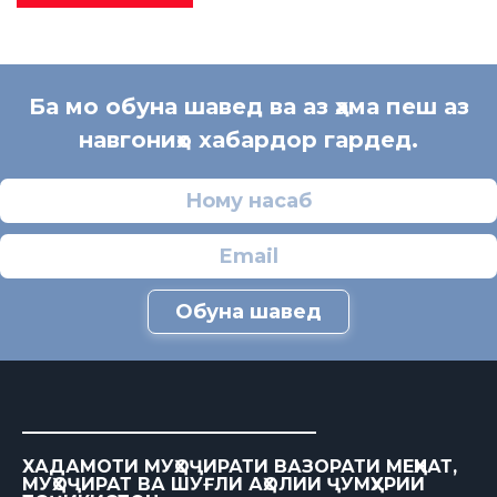
Ба мо обуна шавед ва аз ҳама пеш аз
навгониҳо хабардор гардед.
Обуна шавед
ХАДАМОТИ МУҲОҶИРАТИ ВАЗОРАТИ МЕҲНАТ,
МУҲОҶИРАТ ВА ШУҒЛИ АҲОЛИИ ҶУМҲУРИИ