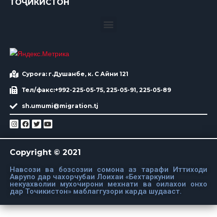
ТОҶИКИСТОН
Суроға: г.Душанбе, к. С Айни 121
Тел/факс:+992-225-05-75, 225-05-91, 225-05-89
sh.umumi@migration.tj
Copyright © 2021
Навсози ва бозсозии сомона аз тарафи Иттиходи
Аврупо дар чахорчубаи Лоихаи «Бехтаркунии
некуахволии мухочирони мехнати ва оилахои онхо
дар Точикистон» маблаггузори карда шудааст.