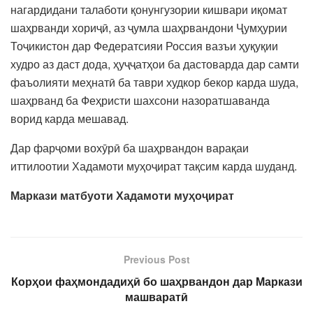
нагардидани талаботи қонунгузории кишвари иқомат
шаҳрванди хориҷӣ, аз ҷумла шаҳрвандони Ҷумҳурии
Тоҷикистон дар Федератсияи Россия вазъи ҳуқуқии
худро аз даст дода, ҳуҷҷатҳои ба дастоварда дар самти
фаъолияти меҳнатӣ ба таври худкор бекор карда шуда,
шаҳрванд ба Феҳристи шахсони назоратшаванда
ворид карда мешавад.
Дар фарҷоми вохӯрӣ ба шаҳрвандон варақаи
иттилоотии Хадамоти муҳоҷират тақсим карда шуданд.
Маркази матбуоти Хадамоти муҳоҷират
Previous Post
Корҳои фаҳмондадиҳӣ бо шаҳрвандон дар Маркази
машваратӣ