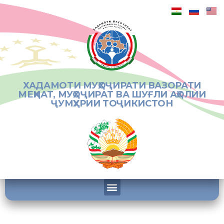
ХАДАМОТИ МУҲОҶИРАТИ ВАЗОРАТИ
МЕҲНАТ, МУҲОҶИРАТ ВА ШУҒЛИ АҲОЛИИ
ҶУМҲУРИИ ТОҶИКИСТОН