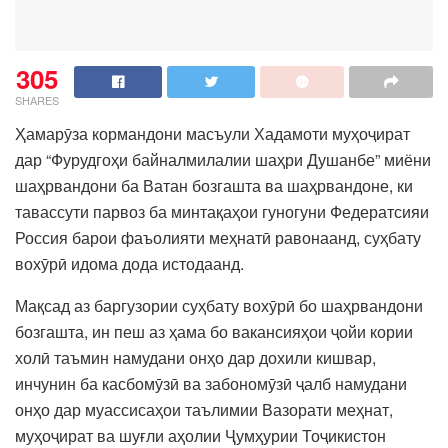
305
SHARES
Ҳамарӯза кормандони масъули Хадамоти муҳоҷират
дар “Фурудгоҳи байналмилалии шаҳри Душанбе” миёни
шаҳрвандони ба Ватан бозгашта ва шаҳрвандоне, ки
тавассути парвоз ба минтақаҳои гуногуни Федератсияи
Россия барои фаъолияти меҳнатӣ равонаанд, суҳбату
вохӯрӣ идома дода истодаанд.
Мақсад аз баргузории суҳбату вохӯрӣ бо шаҳрвандони
бозгашта, ин пеш аз ҳама бо вакансияҳои ҷойи кории
холӣ таъмин намудани онҳо дар дохили кишвар,
инчунин ба касбомӯзӣ ва забономӯзӣ ҷалб намудани
онҳо дар муассисаҳои таълимии Вазорати меҳнат,
муҳоҷират ва шуғли аҳолии Ҷумҳурии Тоҷикистон