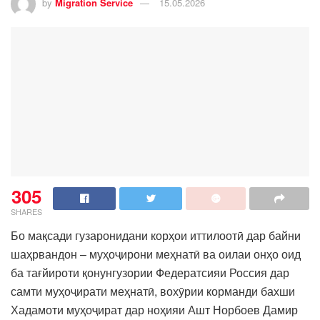
by
Migration Service
15.05.2026
305
SHARES
Бо мақсади гузаронидани корҳои иттилоотӣ дар байни
шаҳрвандон – муҳоҷирони меҳнатӣ ва оилаи онҳо оид
ба тағйироти қонунгузории Федератсияи Россия дар
самти муҳоҷирати меҳнатӣ, вохӯрии корманди бахши
Хадамоти муҳоҷират дар ноҳияи Ашт Норбоев Дамир