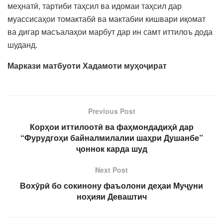
меҳнатӣ, тартиби таҳсил ва идомаи таҳсил дар
муассисаҳои томактабӣ ва мактабии кишвари иқомат
ва дигар масъалаҳои марбут дар ин самт иттилоъ дода
шуданд.
Маркази матбуоти
Хадамоти му
ҳ
о
ҷ
ират
Previous Post
Корҳои иттилоотӣ ва фаҳмондадиҳӣ дар
“Фурудгоҳи байналмилалии шаҳри Душанбе”
ҷоннок карда шуд
Next Post
Вохӯрӣ бо сокинону фаъолони деҳаи Муҷуни
ноҳияи Деваштич