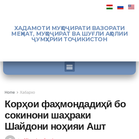
ХАДАМОТИ МУҲОҶИРАТИ ВАЗОРАТИ
МЕҲНАТ, МУҲОҶИРАТ ВА ШУҒЛИ АҲОЛИИ
ҶУМҲУРИИ ТОҶИКИСТОН
Home
Хабархо
Корҳои фаҳмондадиҳӣ бо
сокинони шаҳраки
Шайдони ноҳияи Ашт