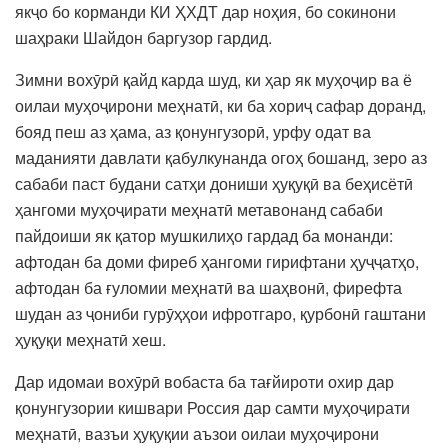
якҷо бо корманди КИ ҲХДТ дар ноҳия, бо сокинони
шаҳраки Шайдон баргузор гардид.
Зимни вохӯрӣ қайд карда шуд, ки ҳар як муҳоҷир ва ё
оилаи муҳоҷирони меҳнатӣ, ки ба хориҷ сафар доранд,
бояд пеш аз ҳама, аз қонунгузорӣ, урфу одат ва
маданияти давлати қабулкунанда огоҳ бошанд, зеро аз
сабаби паст будани сатҳи дониши ҳуқуқӣ ва беҳисётӣ
ҳангоми муҳоҷирати меҳнатӣ метавонанд сабаби
пайдоиши як қатор мушкилиҳо гардад ба монанди:
афтодан ба доми фиреб ҳангоми гирифтани ҳуҷҷатҳо,
афтодан ба ғуломии меҳнатӣ ва шаҳвонӣ, фирефта
шудан аз ҷониби гурӯҳҳои ифротгаро, қурбонӣ гаштани
ҳуқуқи меҳнатӣ хеш.
Дар идомаи вохӯрӣ вобаста ба тағйироти охир дар
қонунгузории кишвари Россия дар самти муҳоҷирати
меҳнатӣ, вазъи ҳуқуқии аъзои оилаи муҳоҷирони