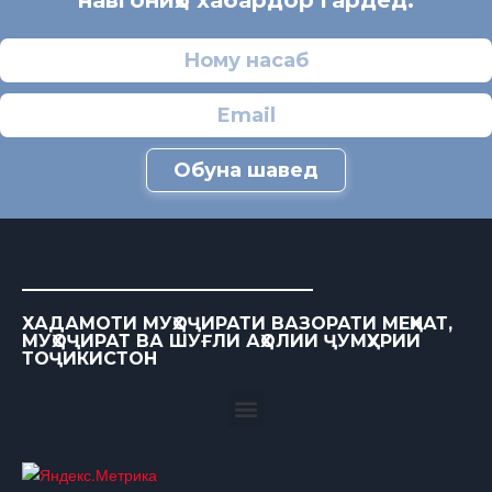
навгониҳо хабардор гардед.
Обуна шавед
ХАДАМОТИ МУҲОҶИРАТИ ВАЗОРАТИ МЕҲНАТ,
МУҲОҶИРАТ ВА ШУҒЛИ АҲОЛИИ ҶУМҲУРИИ
ТОҶИКИСТОН