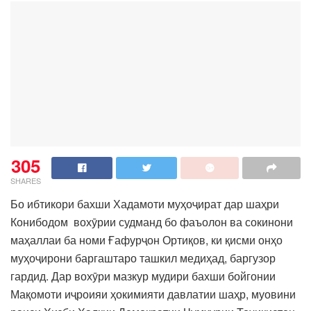
305
SHARES
Бо ибтикори бахши Хадамоти муҳоҷират дар шаҳри
Конибодом вохӯрии судманд бо фаъолон ва сокинони
маҳаллаи ба номи Ғафурҷон Ортиқов, ки қисми онҳо
муҳоҷирони баргаштаро ташкил медиҳад, баргузор
гардид. Дар вохӯри мазкур мудири бахши бойгонии
Мақомоти иҷроияи ҳокимияти давлатии шаҳр, муовини