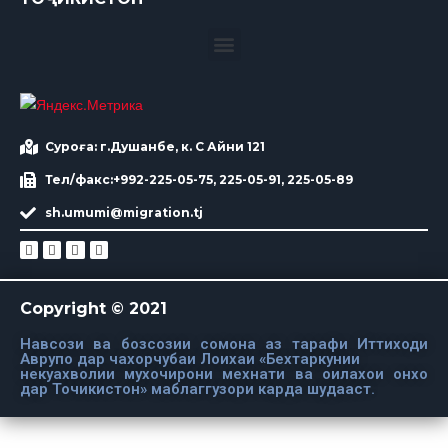
Суроға: г.Душанбе, к. С Айни 121
Тел/факс:+992-225-05-75, 225-05-91, 225-05-89
sh.umumi@migration.tj
Copyright © 2021
Навсози ва бозсозии сомона аз тарафи Иттиходи
Аврупо дар чахорчубаи Лоихаи «Бехтаркунии
некуахволии мухочирони мехнати ва оилахои онхо
дар Точикистон» маблаггузори карда шудааст.