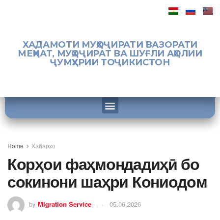
ХАДАМОТИ МУҲОҶИРАТИ ВАЗОРАТИ
МЕҲНАТ, МУҲОҶИРАТ ВА ШУҒЛИ АҲОЛИИ
ҶУМҲУРИИ ТОҶИКИСТОН
Home
Хабархо
Корҳои фаҳмондадиҳӣ бо
сокинони шаҳри Кониодом
by
Migration Service
05.06.2026