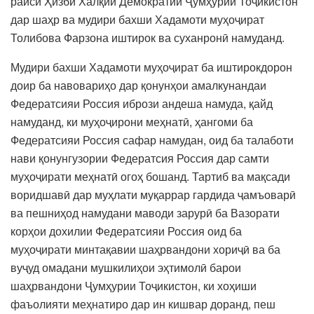
раиси Ҳизби Халқии Демократии Ҷумҳурии Тоҷикистон
дар шаҳр ва мудири бахши Хадамоти муҳоҷират
Толибова Фарзона иштирок ва суханронӣ намуданд.
Мудири бахши Хадамоти муҳоҷират ба иштирокдорон
доир ба навовариҳо дар қонунҳои амалкунандаи
Федератсияи Россия ибрози андеша намуда, қайд
намуданд, ки муҳоҷирони меҳнатӣ, ҳангоми ба
Федератсияи Россия сафар намудан, оид ба талаботи
нави қонунгузории Федератсия Россия дар самти
муҳоҷирати меҳнатӣ огоҳ бошанд. Тартиб ва мақсади
воридшавӣ дар муҳлати муқаррар гардида ҷамъоварӣ
ва пешниҳод намудани маводи зарурӣ ба Вазорати
корҳои дохилии Федератсияи Россия оид ба
муҳоҷирати минтақавии шаҳрвандони хориҷӣ ва ба
вуҷуд омадани мушкилиҳои эҳтимолӣ барои
шаҳрвандони Ҷумҳурии Тоҷикистон, ки хоҳиши
фаъолияти меҳнатиро дар ин кишвар доранд, пеш