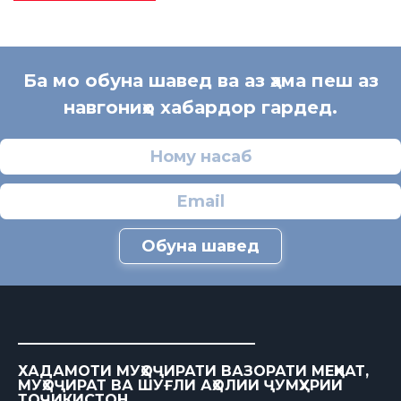
Ба мо обуна шавед ва аз ҳама пеш аз
навгониҳо хабардор гардед.
Обуна шавед
ХАДАМОТИ МУҲОҶИРАТИ ВАЗОРАТИ МЕҲНАТ,
МУҲОҶИРАТ ВА ШУҒЛИ АҲОЛИИ ҶУМҲУРИИ
ТОҶИКИСТОН