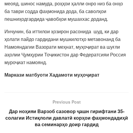
меояд, шинос намуда, роҳҳои ҳалли онро низ ба онҳо
ба таври содда фаҳмонида дода, ба саволҳои
пешниҳодгардида ҷавобҳои мушаххас доданд.
Инчунин, ба иттилои ҳозирон расонида шуд, ки дар
ҳолати пайдо гардидани мушкилотҳо метавонанд ба
Намояндагии Вазорати меҳнат, муҳоҷират ва шуғли
аҳолии Ҷумҳурии Тоҷикистон дар Федератсияи Россия
муроҷиат намоянд.
Маркази матбуоти Хадамоти муҳоҷират
Previous Post
Дар ноҳияи Варзоб сазовор ҷашн гирифтани 35-
солагии Истиқлоли давлатӣ корҳои фаҳмондадиҳӣ
ва семинарҳо доир гардид