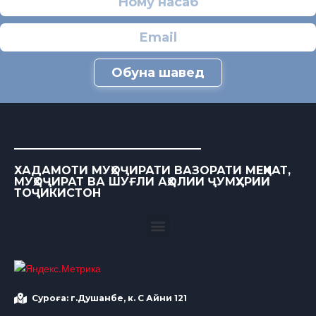
Обуна шавед
ХАДАМОТИ МУҲОҶИРАТИ ВАЗОРАТИ МЕҲНАТ,
МУҲОҶИРАТ ВА ШУҒЛИ АҲОЛИИ ҶУМҲУРИИ
ТОҶИКИСТОН
Суроға: г.Душанбе, к. С Айни 121