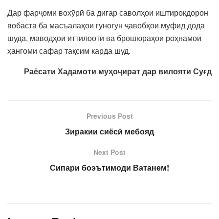
Дар фарҷоми вохӯрӣ ба дигар саволҳои иштирокдорон
вобаста ба масъалаҳои гуногун ҷавобҳои муфид дода
шуда, маводҳои иттилоотӣ ва брошюраҳои роҳнамоӣ
ҳангоми сафар тақсим карда шуд.
Раёсати Хадамоти муҳоҷират дар вилояти Суғд
Previous Post
Зиракии сиёсӣ мебояд
Next Post
Сипари боэътимоди Ватанем!