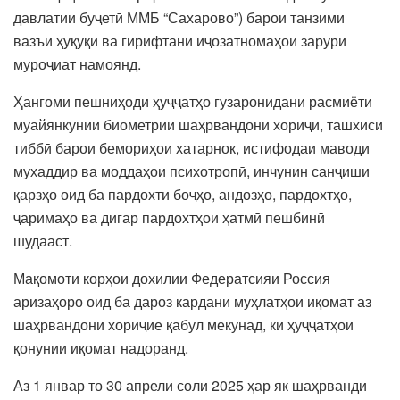
давлатии буҷетӣ ММБ “Сахарово”) барои танзими
вазъи ҳуқуқӣ ва гирифтани иҷозатномаҳои зарурӣ
муроҷиат намоянд.
Ҳангоми пешниҳоди ҳуҷҷатҳо гузаронидани расмиёти
муайянкунии биометрии шаҳрвандони хориҷӣ, ташхиси
тиббӣ барои бемориҳои хатарнок, истифодаи маводи
мухаддир ва моддаҳои психотропӣ, инчунин санҷиши
қарзҳо оид ба пардохти боҷҳо, андозҳо, пардохтҳо,
ҷаримаҳо ва дигар пардохтҳои ҳатмӣ пешбинӣ
шудааст.
Мақомоти корҳои дохилии Федератсияи Россия
аризаҳоро оид ба дароз кардани муҳлатҳои иқомат аз
шаҳрвандони хориҷие қабул мекунад, ки ҳуҷҷатҳои
қонунии иқомат надоранд.
Аз 1 январ то 30 апрели соли 2025 ҳар як шаҳрванди