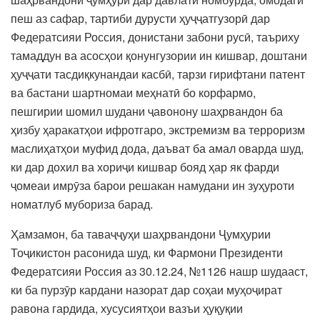
пеш аз сафар, тартиби дурусти ҳуҷҷатгузорӣ дар
Федератсияи Россия, донистани забони русӣ, таъриху
тамаддун ва асосҳои қонунгузории ин кишвар, доштани
ҳуҷҷати тасдиқкунандаи касбӣ, тарзи гирифтани патент
ва бастани шартномаи меҳнатӣ бо корфармо,
пешгирии шомил шудани ҷавонону шаҳрвандон ба
ҳизбу ҳаракатҳои ифротгаро, экстремизм ва терроризм
маслиҳатҳои муфид дода, даъват ба амал оварда шуд,
ки дар дохил ва хориҷи кишвар бояд ҳар як фарди
ҷомеаи имрӯза барои решакан намудани ин зуҳуроти
номатлуб мубориза барад.
Ҳамзамон, ба таваҷҷуҳи шаҳрвандони Ҷумҳурии
Тоҷикистон расонида шуд, ки Фармони Президенти
Федератсияи Россия аз 30.12.24, №1126 нашр шудааст,
ки ба пурзӯр кардани назорат дар соҳаи муҳоҷират
равона гардида, хусусиятҳои вазъи ҳуқуқии