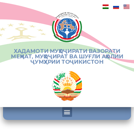
ХАДАМОТИ МУҲОҶИРАТИ ВАЗОРАТИ
МЕҲНАТ, МУҲОҶИРАТ ВА ШУҒЛИ АҲОЛИИ
ҶУМҲУРИИ ТОҶИКИСТОН