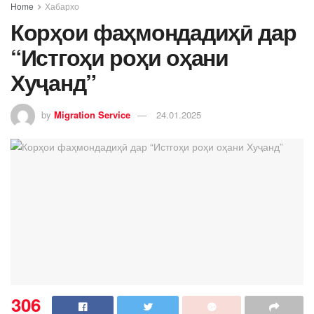
Home
Хабархо
Корҳои фаҳмондадиҳӣ дар
“Истгоҳи роҳи оҳани
Хуҷанд”
by
Migration Service
24.01.2025
306