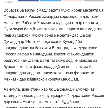
SHARES
Вобаста ба вазъи омаду рафти муҳоҷирони меҳнатӣ ба
Федератсияи Россия ҳамарӯза кормандони дастгоҳи
марказии Раёсати Хадамоти муҳоҷират дар вилояти
Суғд якҷоя бо МД «Марказҳои машваратӣ ва омодагии
пеш аз сафари муҳоҷирони меҳнатӣ» дар шаҳри
Хуҷанд дар “Истгоҳи роҳи оҳани Хуҷанд” бо
шаҳрвандоне, ки ба самти Волгогради Федератсияи
Россия сафар менамуданд, корҳои фаҳмондадиҳӣ
баргузор намуданд. Бояд тазаккур дод, ки мақсад аз
бурдани корҳои фаҳмондадиҳӣ ин пеш аз ҳама ба
шаҳрвандон додани тавсияҳо ҳангоми фаъолияти
меҳнатӣ дар кишварҳои хориҷа мебошад.
Аз ҷумла, донистани ҳар як шаҳрванди ҷумҳурӣ аз
тағйиру иловаҳо дар қонунгузории Федератсияи Россия
дар самти муҳоҷирати меҳнатӣ, будубоши
шаҳрвандони ҷумҳурӣ дар давлати номбурда, омодагӣ