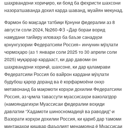
шаҳрвандони хориҷиро, ки бояд ба феҳристи шахсони
назоратшаванда дохил карда шаванд, муайян мекунад.
Фармон бо мақсади татбиқи Қонуни федералии аз 8
августи соли 2024, №260-ФЗ «Дар бораи ворид
намудани тағйиру иловаҳо ба баъзе санадҳои
қонунгузории Федератсияи Россия» инчунин мӯҳлати
чормоҳаро (аз 1 январи соли 2025 то 30 апрели соли
2025) муқаррар кардааст, ки дар давоми он
шаҳрвандони хориҷӣ, шахсоне, ки дар қаламрави
Федератсияи Россия бо вайрон кардани мӯҳлати
будубош қарор доранд ва ё корфармоёни онҳо
метавонанд ба мақомоти корҳои дохилии Федератсияи
Россия, аз ҷумла тавассути муассисаҳои ваколатдор
(намояндагиҳои Муассисаи федералии воҳиди
давлатии “Хадамоти шиносномадиҳӣ ва раводид”-и
Вазорати корҳои дохилии Россия, ки қариб дар тамоми
минтақаҳои кишвар фаъолият менамоянд ё Муассисаи