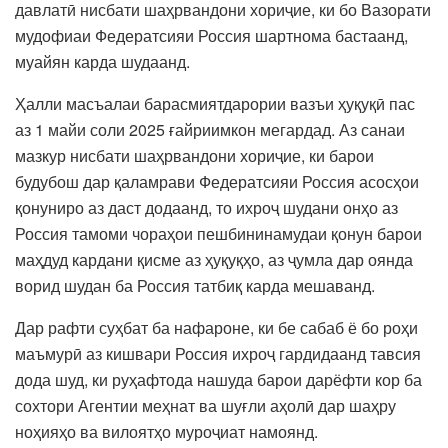
давлатӣ нисбати шаҳрвандони хориҷие, ки бо Вазорати
мудофиаи Федератсияи Россия шартнома бастаанд,
муайян карда шудаанд.
Ҳалли масъалаи барасмиятдарории вазъи ҳуқуқӣ пас
аз 1 майи соли 2025 ғайриимкон мегардад. Аз санаи
мазкур нисбати шаҳрвандони хориҷие, ки барои
будубош дар қаламрави Федератсияи Россия асосҳои
қонуниро аз даст додаанд, то ихроҷ шудани онҳо аз
Россия тамоми чораҳои пешбининамудаи қонун барои
маҳдуд кардани қисме аз ҳуқуқҳо, аз ҷумла дар оянда
ворид шудан ба Россия татбиқ карда мешаванд.
Дар рафти суҳбат ба нафароне, ки бе сабаб ё бо роҳи
маъмурӣ аз кишвари Россия ихроҷ гардидаанд тавсия
дода шуд, ки руҳафтода нашуда барои дарёфти кор ба
сохтори Агентии меҳнат ва шуғли аҳолӣ дар шаҳру
ноҳияҳо ва вилоятҳо муроҷиат намоянд.