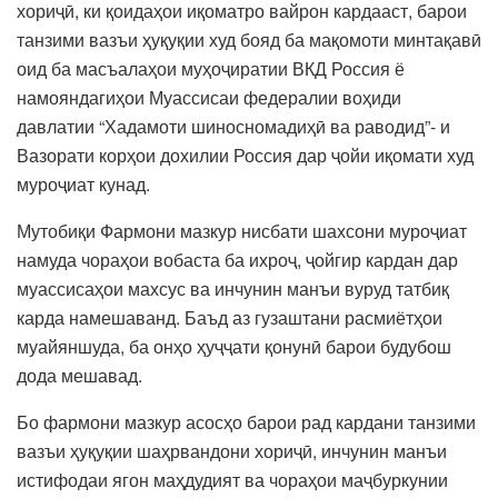
хориҷӣ, ки қоидаҳои иқоматро вайрон кардааст, барои
танзими вазъи ҳуқуқии худ бояд ба мақомоти минтақавӣ
оид ба масъалаҳои муҳоҷиратии ВКД Россия ё
намояндагиҳои Муассисаи федералии воҳиди
давлатии “Хадамоти шиносномадиҳӣ ва раводид”- и
Вазорати корҳои дохилии Россия дар ҷойи иқомати худ
муроҷиат кунад.
Мутобиқи Фармони мазкур нисбати шахсони муроҷиат
намуда чораҳои вобаста ба ихроҷ, ҷойгир кардан дар
муассисаҳои махсус ва инчунин манъи вуруд татбиқ
карда намешаванд. Баъд аз гузаштани расмиётҳои
муайяншуда, ба онҳо ҳуҷҷати қонунӣ барои будубош
дода мешавад.
Бо фармони мазкур асосҳо барои рад кардани танзими
вазъи ҳуқуқии шаҳрвандони хориҷӣ, инчунин манъи
истифодаи ягон маҳдудият ва чораҳои маҷбуркунии