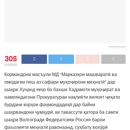
??????????
305
SHARES
Кормандони масъули МД “Марказҳои машваратӣ ва
омодагии пеш аз сафари муҳоҷирони меҳнатӣ” дар
шаҳри Хуҷанд якҷо бо бахши Хадамоти муҳоҷират ва
намояндагони Прокуратураи нақлиёти вилоят ҷиҳати
бурдани корҳои фаҳмондадиҳӣ дар байни
шаҳрвандони ҷумҳурӣ, ки тавассути қатора ба самти
шаҳри Волгогради Федератсияи Россия барои
фаъолияти меҳнатӣ равонаанд, суҳбату вохӯрӣ