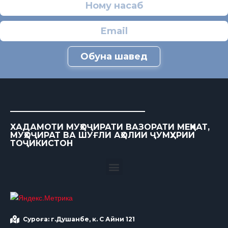
Обуна шавед
ХАДАМОТИ МУҲОҶИРАТИ ВАЗОРАТИ МЕҲНАТ,
МУҲОҶИРАТ ВА ШУҒЛИ АҲОЛИИ ҶУМҲУРИИ
ТОҶИКИСТОН
Суроға: г.Душанбе, к. С Айни 121