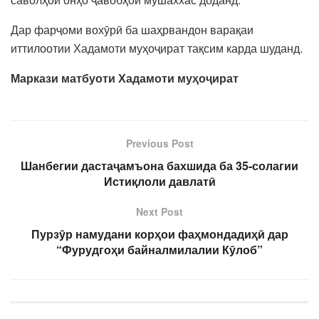
Дар фарҷоми вохӯрӣ ба шаҳрвандон варақаи
иттилоотии Хадамоти муҳоҷират тақсим карда шуданд.
Маркази матбуоти Хадамоти муҳоҷират
Previous Post
Шанбегии дастаҷамъона бахшида ба 35-солагии
Истиқлоли давлатӣ
Next Post
Пурзӯр намудани корҳои фаҳмондадиҳӣ дар
“Фурудгоҳи байналмилалии Кӯлоб”