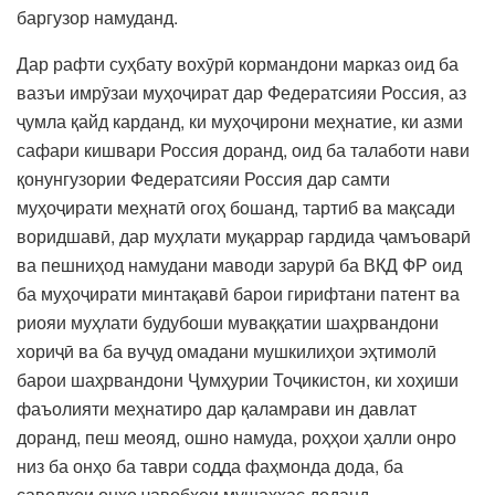
баргузор намуданд.
Дар рафти суҳбату вохӯрӣ кормандони марказ оид ба
вазъи имрӯзаи муҳоҷират дар Федератсияи Россия, аз
ҷумла қайд карданд, ки муҳоҷирони меҳнатие, ки азми
сафари кишвари Россия доранд, оид ба талаботи нави
қонунгузории Федератсияи Россия дар самти
муҳоҷирати меҳнатӣ огоҳ бошанд, тартиб ва мақсади
воридшавӣ, дар муҳлати муқаррар гардида ҷамъоварӣ
ва пешниҳод намудани маводи зарурӣ ба ВКД ФР оид
ба муҳоҷирати минтақавӣ барои гирифтани патент ва
риояи муҳлати будубоши муваққатии шаҳрвандони
хориҷӣ ва ба вуҷуд омадани мушкилиҳои эҳтимолӣ
барои шаҳрвандони Ҷумҳурии Тоҷикистон, ки хоҳиши
фаъолияти меҳнатиро дар қаламрави ин давлат
доранд, пеш меояд, ошно намуда, роҳҳои ҳалли онро
низ ба онҳо ба таври содда фаҳмонда дода, ба
саволҳои онҳо ҷавобҳои мушаххас доданд.