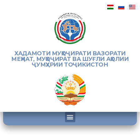
ХАДАМОТИ МУҲОҶИРАТИ ВАЗОРАТИ
МЕҲНАТ, МУҲОҶИРАТ ВА ШУҒЛИ АҲОЛИИ
ҶУМҲУРИИ ТОҶИКИСТОН