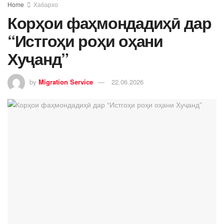
Home
Хабархо
Корҳои фаҳмондадиҳӣ дар
“Истгоҳи роҳи оҳани
Хуҷанд”
by
Migration Service
22.06.2026