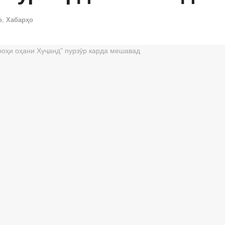
о
,
Хабарҳо