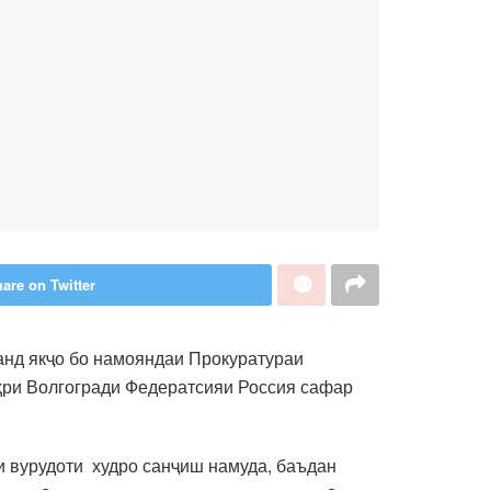
are on Twitter
анд якҷо бо намояндаи Прокуратураи
аҳри Волгогради Федератсияи Россия сафар
и вурудоти худро санҷиш намуда, баъдан