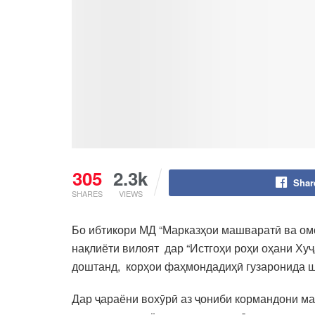
305
2.3k
Shar
SHARES
VIEWS
Бо ибтикори МД “Марказҳои машваратӣ ва ом
нақлиёти вилоят дар “Истгоҳи роҳи оҳани Ху
доштанд, корҳои фаҳмондадиҳӣ гузаронида ш
Дар ҷараёни вохӯрӣ аз ҷониби кормандони ма