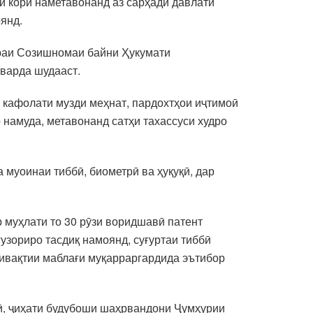
и корӣ наметавонанд аз сарҳади давлатӣ
янд.
ираи Созишномаи байни Ҳукумати
варда шудааст.
 кафолати музди меҳнат, пардохтҳои иҷтимоӣ
 намуда, метавонанд сатҳи тахассуси худро
 муоинаи тиббӣ, биометрӣ ва ҳуқуқӣ, дар
муҳлати то 30 рӯзи воридшавӣ патент
гузориро тасдиқ намоянд, суғуртаи тиббӣ
ивақтии маблағи муқарраргардида эътибор
тӣ, ҷиҳати будубоши шаҳрвандони Ҷумҳурии