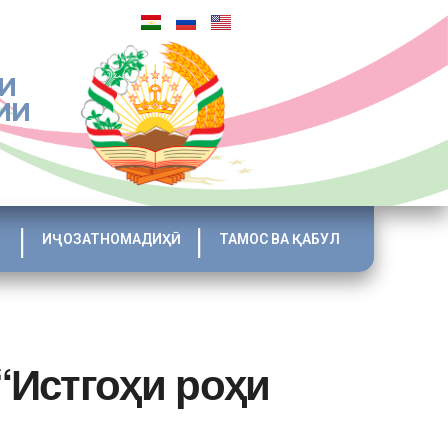
И
ИИ
ИҶОЗАТНОМАДИҲӢ
ТАМОС ВА ҚАБУЛ
“Истгоҳи роҳи