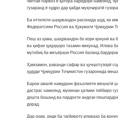
чиптаи парвоз ё қатора харидорӣ намоянд, ч
гузаранд ё худро дар қайди муҳоҷиратӣ гузор
Ба иттилоти шаҳрвандон расонида шуд, ки и
Федератсияи Россия ва Ҳукумати Ҷумҳурии Т
Пеш аз ҳама, шаҳрвандон бо кори қонунӣ ва 
ва ҳифзи ҳуқуқҳоро таъмин мекунад. Илова ба
мутобиқ ба меъёрҳои Россия баланд бардора
Ҳамзамон, раванди сафар ва ҳуҷҷатгузорӣ сод
ҳудуди Ҷумҳурии Тоҷикистон гузаронида меш
Барои амалӣ намудани фаъолияти меҳнатӣ ша
дастрас намоянд, муоинаи ҳатмии тиббиро гуз
дошта бошанд ва пардохти андози пешпардох
дорад.
Дар охир, оиди ба тағйироту иловаҳо ба қон