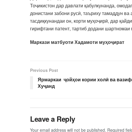
Тоҷикистон дар давлати қабулкунанда, омода
донистани забони русӣ, таъриху тамаддун ва 
тасдиқкунандаи он, корти муҳоҷирӣ, дар қай
гирифтани патент, тартиб додани шартномаи 
Маркази матбуоти Хадамоти муҳоҷират
Previous Post
Ярмаркаи ҷойҳои кории холӣ ва вазиф
Хуҷанд
Leave a Reply
Your email address will not be published.
Required fie