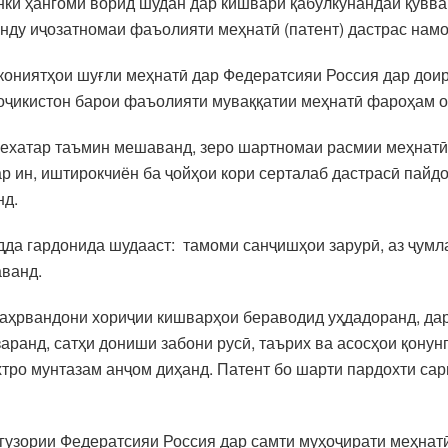
унки ҳангоми ворид шудан дар кишвари қабулкунандаи қувва
анду иҷозатномаи фаъолияти меҳнатӣ (патент) дастрас намо
мкониятҳои шуғли меҳнатӣ дар Федератсияи Россия дар до
оҷикистон барои фаъолияти муваққатии меҳнатӣ фароҳам о
бехатар таъмин мешаванд, зеро шартномаи расмии меҳнатӣ
р ин, иштирокчиён ба ҷойҳои кори серталаб дастрасӣ пайдо
нд.
да гардонида шудааст: тамоми санҷишҳои зарурӣ, аз ҷумла
аванд.
ҳрвандони хориҷии кишварҳои бераводид уҳдадоранд, дар 
аранд, сатҳи дониши забони русӣ, таърих ва асосҳои қонун
тро мунтазам анҷом диҳанд. Патент бо шарти пардохти сар
унгузории Федератсияи Россия дар самти муҳоҷирати меҳна