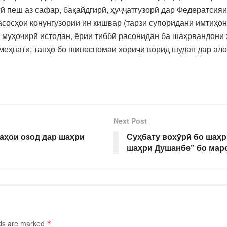
гӣ пеш аз сафар, бақайдгирӣ, ҳуҷҷатгузорӣ дар Федератсия
асосҳои қонунгузории ин кишвар (тарзи супоридани имтиҳон
ди муҳоҷирӣ истодан, ёрии тиббӣ расонидан ба шаҳрвандони
меҳнатӣ, танҳо бо шиносномаи хориҷӣ ворид шудан дар ало
Next Post
аҳои озод дар шаҳри
Суҳбату вохӯрӣ бо шаҳ
шаҳри Душанбе” бо мар
lds are marked
*