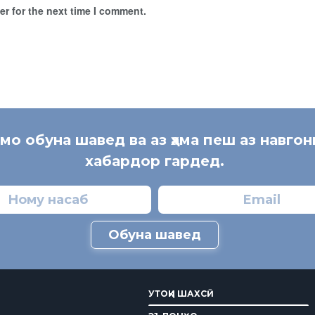
r for the next time I comment.
 мо обуна шавед ва аз ҳама пеш аз навгон
хабардор гардед.
Обуна шавед
УТОҚИ ШАХСӢ