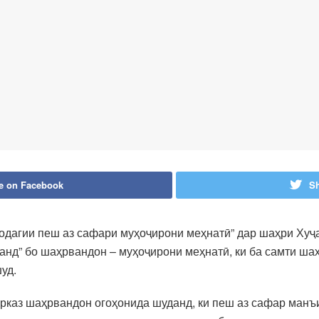
e on Facebook
Sh
одагии пеш аз сафари муҳоҷирони меҳнатӣ” дар шаҳри Хуҷ
ҷанд” бо шаҳрвандон – муҳоҷирони меҳнатӣ, ки ба самти ш
уд.
рказ шаҳрвандон огоҳонида шуданд, ки пеш аз сафар манъ