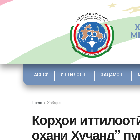
М
АСОСӢ
ИТТИЛООТ
ХАДАМОТ
Home
Хабархо
Корҳои иттилоот
оҳани Хуҷанд” пу