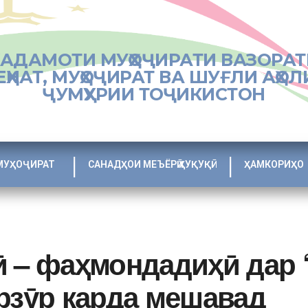
ХАДАМОТИ МУҲОҶИРАТИ ВАЗОРАТ
ЕҲНАТ, МУҲОҶИРАТ ВА ШУҒЛИ АҲОЛ
ҶУМҲУРИИ ТОҶИКИСТОН
МУҲОҶИРАТ
САНАДҲОИ МЕЪЁРӢ ҲУҚУҚӢ
ҲАМКОРИҲО
ӣ – фаҳмондадиҳӣ дар 
рзӯр карда мешавад