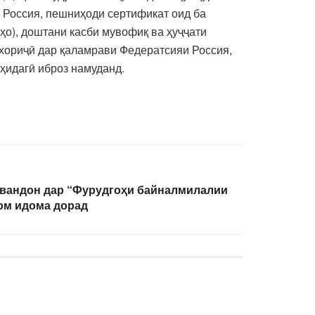
и Россия, пешниҳоди сертификат оид ба
ҳо), доштани касби мувофиқ ва ҳуҷҷати
 хориҷӣ дар қаламрави Федератсияи Россия,
ҳидагӣ иброз намуданд.
рвандон дар “Фурудгоҳи байналмилалии
ом идома дорад