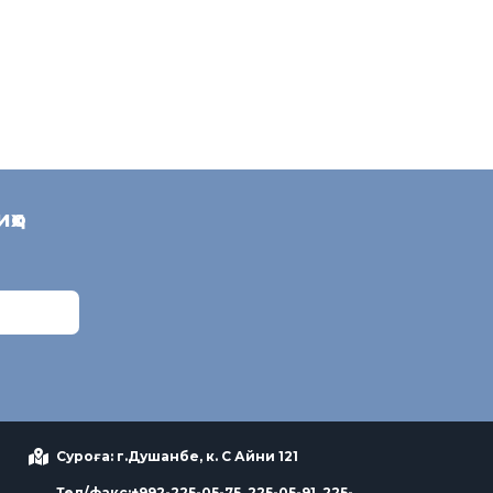
иҳо
Суроға: г.Душанбе, к. С Айни 121
Тел/факс:+992-225-05-75, 225-05-91, 225-