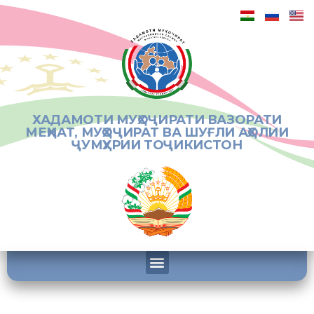
ХАДАМОТИ МУҲОҶИРАТИ ВАЗОРАТИ
МЕҲНАТ, МУҲОҶИРАТ ВА ШУҒЛИ АҲОЛИИ
ҶУМҲУРИИ ТОҶИКИСТОН