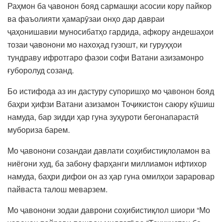
Раҳмон ба ҷавонон бояд сармашқи асосии кору пайкор
ва фаъолияти ҳамарӯзаи онҳо дар давраи
ҷаҳонишавии муносибатҳо гардида, афкору андешаҳои
тозаи ҷавонони мо нахоҳад гузошт, ки гуруҳҳои
тундраву ифротгаро фазои софи Ватани азизамонро
ғуборолуд созанд.
Бо истифода аз ин дастуру супоришҳо мо ҷавонон бояд
баҳри ҳифзи Ватани азизамон Тоҷикистон саюру кӯшиш
намуда, бар зидди ҳар гуна зуҳуроти бегонапарастӣ
мубориза барем.
Мо ҷавонони созандаи давлати соҳибистиқлоламон ва
ниёгони худ, ба забону фарҳанги миллиамон ифтихор
намуда, баҳри дифои он аз ҳар гуна омилҳои зараровар
пайваста талош меварзем.
Мо ҷавонони зодаи даврони соҳибистиқлол шиори “Мо