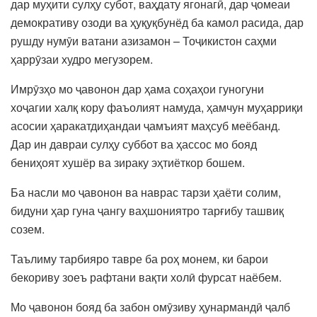
дар муҳити сулҳу субот, ваҳдату ягонагӣ, дар ҷомеаи
демокративу озоди ва ҳуқуқбунёд ба камол расида, дар
рушду нумӯи ватани азизамон – Тоҷикистон саҳми
ҳаррӯзаи худро мегузорем.
Имрӯзҳо мо ҷавонон дар ҳама соҳаҳои гуногуни
хоҷагии халқ кору фаъолият намуда, ҳамчун муҳарриқи
асосии ҳаракатдиҳандаи ҷамъият маҳсуб меёбанд.
Дар ин давраи сулҳу суббот ва ҳассос мо бояд
бениҳоят хушёр ва зираку эҳтиёткор бошем.
Ба насли мо ҷавонон ва наврас тарзи ҳаёти солим,
бидуни ҳар гуна ҷангу ваҳшониятро тарғибу ташвиқ
созем.
Таълиму тарбияро тавре ба роҳ монем, ки барои
бекориву зоеъ рафтани вақти холӣ фурсат наёбем.
Мо ҷавонон бояд ба забон омӯзиву ҳунармандӣ ҷалб