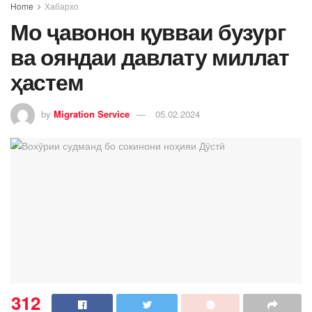
Home
Хабархо
Мо ҷавонон қувваи бузург
ва ояндаи давлату миллат
ҳастем
by
Migration Service
05.02.2024
312