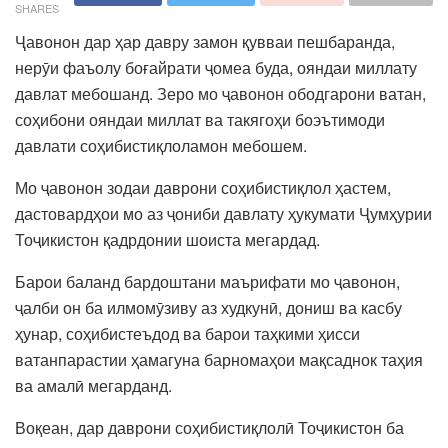
SHARES
Ҷавонон дар ҳар давру замон қувваи пешбаранда,
нерӯи фаъолу боғайрати ҷомеа буда, ояндаи миллату
давлат мебошанд. Зеро мо ҷавонон ободгарони ватан,
соҳибони ояндаи миллат ва такягоҳи боэътимоди
давлати соҳибистиқлоламон мебошем.
Мо ҷавонон зодаи даврони соҳибистиқлол ҳастем,
дастовардҳои мо аз ҷониби давлату ҳукумати Ҷумҳурии
Тоҷикистон қадрдонии шоиста мегардад.
Барои баланд бардоштани маърифати мо ҷавонон,
ҷалби он ба илмомӯзиву аз худкунӣ, дониш ва касбу
ҳунар, соҳибистеъдод ва барои таҳкими ҳисси
ватанпарастии ҳамагуна барномаҳои мақсаднок таҳия
ва амалӣ мегарданд.
Воқеан, дар даврони соҳибистиқлолӣ Тоҷикистон ба