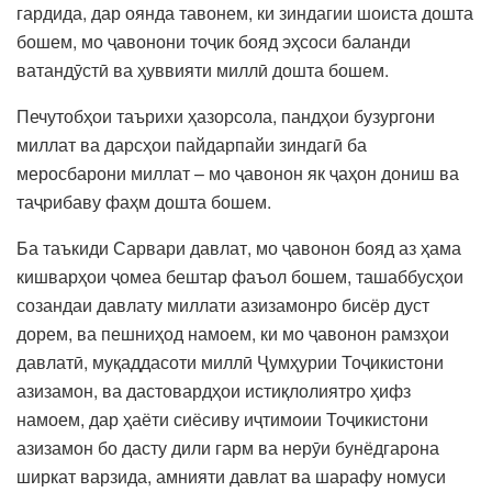
гардида, дар оянда тавонем, ки зиндагии шоиста дошта
бошем, мо ҷавонони тоҷик бояд эҳсоси баланди
ватандӯстӣ ва ҳуввияти миллӣ дошта бошем.
Печутобҳои таърихи ҳазорсола, пандҳои бузургони
миллат ва дарсҳои пайдарпайи зиндагӣ ба
меросбарони миллат – мо ҷавонон як ҷаҳон дониш ва
таҷрибаву фаҳм дошта бошем.
Ба таъкиди Сарвари давлат, мо ҷавонон бояд аз ҳама
кишварҳои ҷомеа бештар фаъол бошем, ташаббусҳои
созандаи давлату миллати азизамонро бисёр дуст
дорем, ва пешниҳод намоем, ки мо ҷавонон рамзҳои
давлатӣ, муқаддасоти миллӣ Ҷумҳурии Тоҷикистони
азизамон, ва дастовардҳои истиқлолиятро ҳифз
намоем, дар ҳаёти сиёсиву иҷтимоии Тоҷикистони
азизамон бо дасту дили гарм ва нерӯи бунёдгарона
ширкат варзида, амнияти давлат ва шарафу номуси