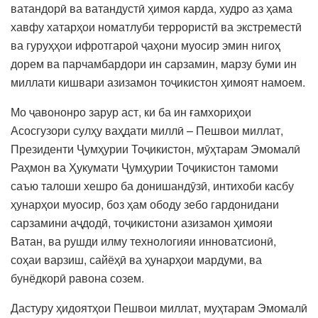
ватандорӣ ва ватандустӣ ҳимоя карда, худро аз ҳама
хавфу хатарҳои номатлуби террористӣ ва экстреместӣ
ва гуруҳҳои ифротгароӣ ҷаҳони муосир эмин нигоҳ
дорем ва парчамбардори ин сарзамин, марзу буми ин
миллати кишвари азизамон тоҷикистон ҳимоят намоем.
Мо ҷавононро зарур аст, ки ба ин ғамхориҳои
Асосгузори сулҳу ваҳдати миллӣ – Пешвои миллат,
Президенти Ҷумҳурии Тоҷикистон, мӯҳтарам Эмомалӣ
Раҳмон ва Ҳукумати Ҷумҳурии Тоҷикистон тамоми
саъю талоши хешро ба донишандӯзӣ, интихоби касбу
ҳунарҳои муосир, боз ҳам ободу зебо гардонидани
сарзамини аҷдодӣ, тоҷикистони азизамон ҳимояи
Ватан, ва рушди илму технологияи инноватсионӣ,
соҳаи варзиш, сайёҳӣ ва ҳунарҳои мардуми, ва
бунёдкорӣ равона созем.
Дастуру ҳидоятҳои Пешвои миллат, муҳтарам Эмомалӣ