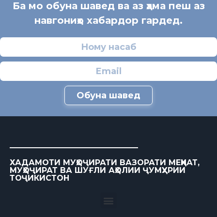
Ба мо обуна шавед ва аз ҳама пеш аз
навгониҳо хабардор гардед.
Обуна шавед
ХАДАМОТИ МУҲОҶИРАТИ ВАЗОРАТИ МЕҲНАТ,
МУҲОҶИРАТ ВА ШУҒЛИ АҲОЛИИ ҶУМҲУРИИ
ТОҶИКИСТОН