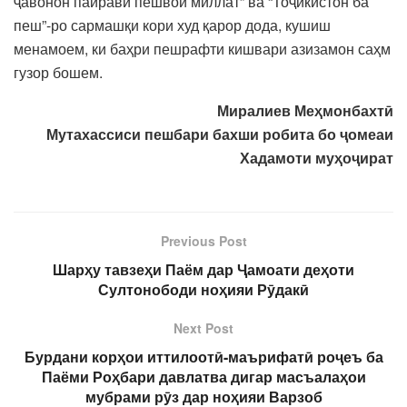
ҷавонон пайрави пешвои миллат” ва “Тоҷикистон ба
пеш”-ро сармашқи кори худ қарор дода, кушиш
менамоем, ки баҳри пешрафти кишвари азизамон саҳм
гузор бошем.
Миралиев Меҳмонбахтӣ
Мутахассиси пешбари бахши робита бо ҷомеаи
Хадамоти муҳоҷират
Previous Post
Шарҳу тавзеҳи Паём дар Ҷамоати деҳоти
Султонободи ноҳияи Рӯдакӣ
Next Post
Бурдани корҳои иттилоотӣ-маърифатӣ роҷеъ ба
Паёми Роҳбари давлатва дигар масъалаҳои
мубрами рӯз дар ноҳияи Варзоб