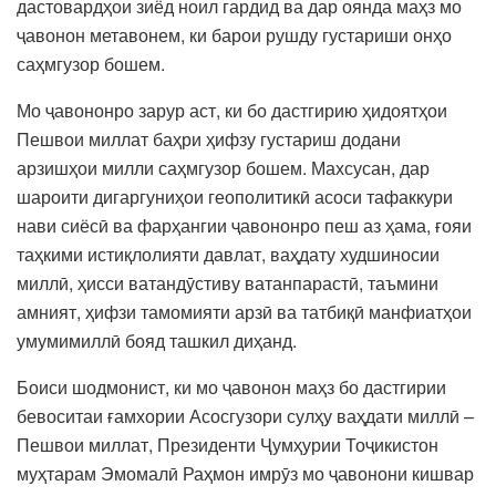
дастовардҳои зиёд ноил гардид ва дар оянда маҳз мо
ҷавонон метавонем, ки барои рушду густариши онҳо
саҳмгузор бошем.
Мо ҷавононро зарур аст, ки бо дастгирию ҳидоятҳои
Пешвои миллат баҳри ҳифзу густариш додани
арзишҳои милли саҳмгузор бошем. Махсусан, дар
шароити дигаргуниҳои геополитикӣ асоси тафаккури
нави сиёсӣ ва фарҳангии ҷавононро пеш аз ҳама, ғояи
таҳкими истиқлолияти давлат, ваҳдату худшиносии
миллӣ, ҳисси ватандӯстиву ватанпарастӣ, таъмини
амният, ҳифзи тамомияти арзӣ ва татбиқӣ манфиатҳои
умумимиллӣ бояд ташкил диҳанд.
Боиси шодмонист, ки мо ҷавонон маҳз бо дастгирии
бевоситаи ғамхории Асосгузори сулҳу ваҳдати миллӣ –
Пешвои миллат, Президенти Ҷумҳурии Тоҷикистон
муҳтарам Эмомалӣ Раҳмон имрӯз мо ҷавонони кишвар