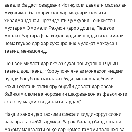
аввали ба даст овардани Истиқлоли давлатӣ масъалаи
муқовимат ба коррупсия дар меҳвари сиёсати
хирадмандонаи Президенти Ҷумҳурии Тоҷикистон
муҳтарам Эмомалӣ Раҳмон қарор дошта, Пешвои
миллат бартараф ва коҳиш додани шиддати ин амали
номатлубро дар ҳар суханронию мулоқот махсусан
таъкид менамоянд.
Пешвои миллат дар яке аз суханрониҳояшон чунин
таъкид доштаанд: “Коррупсия яке аз монеаҳои ҷиддии
рушди босуботи мамлакат буда, метавонад боиси
коҳиш ёфтани эътибору обрӯйи давлат дар арсаи
байналмилалӣ ва норозигии шаҳрвандон аз фаъолияти
сохтору мақомоти давлатӣ гардад”.
Нақши занон дар таҳкими сиёсати зиддикоррупсионӣ
назаррас арзёбӣ гардида, барои баланд бардоштани
мақому манзалати онҳо дар ҷомеа тамоми талошҳо ва