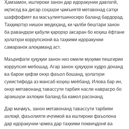
Ҳамзамон, иштироки занон дар идоракунии давлатӣ,
иқтисод ва дигар соҳаҳои ҷамъиятӣ метавонад сатҳи
шаффофият ва масъулиятшиносиро баланд бардорад.
Таҳқиқотҳо нишон медиҳанд, ки ҷалби бештари занон
ба равандҳои қабули қарорҳо аксаран бо коҳиш ёфтани
ҳолатҳои коррупсионӣ ва таҳкими идоракунии
самаранок алоқаманд аст.
Маърифати ҳуқуқии занон низ омили муҳими пешгирии
коррупсия мебошад. Агар занон ҳуқуқҳои худро донанд
ва барои ҳифзи онҳо фаъол бошанд, ҳолатҳои
суиистифода аз мансаб коҳиш меёбанд. Илова бар ин,
онҳо метавонанд тавассути тарбия насли наврасро бо
арзишҳои ахлоқии баланд ба камол расонанд.
Дар маҷмуъ, занон метавонанд тавассути тарбияи
ахлоқӣ, фаъолияти иҷтимоӣ ва иштироки фаъолона
дар идоракунии ҷомеа дар таҳкими поквиҷдонӣ ва