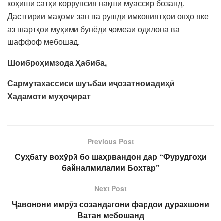
коҳиши сатҳи коррупсия нақши муассир бозанд.
Дастгирии мақоми зан ва рушди имкониятҳои онҳо яке
аз шартҳои муҳими бунёди ҷомеаи одилона ва
шаффоф мебошад.
Шоиброҳимзода Ҳабиба,
Сармутахассиси шуъбаи иҷозатномадиҳӣ
Хадамоти муҳоҷират
Previous Post
Суҳбату вохӯрӣ бо шаҳрвандон дар “Фурудгоҳи
байналмилалии Бохтар”
Next Post
Ҷавонони имрӯз созандагони фардои дурахшони
Ватан мебошанд