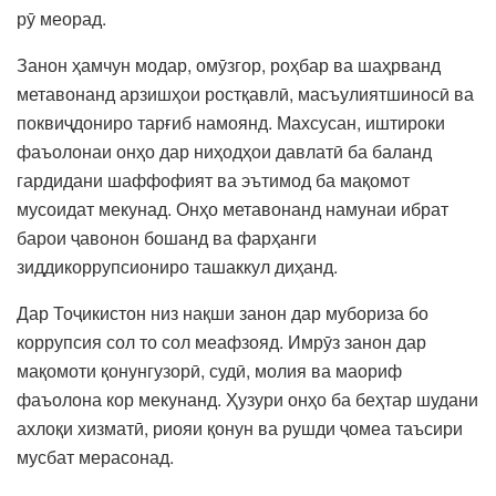
рӯ меорад.
Занон ҳамчун модар, омӯзгор, роҳбар ва шаҳрванд
метавонанд арзишҳои ростқавлӣ, масъулиятшиносӣ ва
поквиҷдониро тарғиб намоянд. Махсусан, иштироки
фаъолонаи онҳо дар ниҳодҳои давлатӣ ба баланд
гардидани шаффофият ва эътимод ба мақомот
мусоидат мекунад. Онҳо метавонанд намунаи ибрат
барои ҷавонон бошанд ва фарҳанги
зиддикоррупсиониро ташаккул диҳанд.
Дар Тоҷикистон низ нақши занон дар мубориза бо
коррупсия сол то сол меафзояд. Имрӯз занон дар
мақомоти қонунгузорӣ, судӣ, молия ва маориф
фаъолона кор мекунанд. Ҳузури онҳо ба беҳтар шудани
ахлоқи хизматӣ, риояи қонун ва рушди ҷомеа таъсири
мусбат мерасонад.