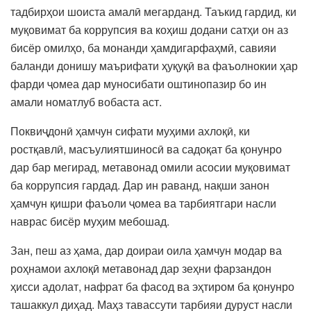
тадбирҳои шоиста амалӣ мегарданд. Таъкид гардид, ки
муқовимат ба коррупсия ва коҳиш додани сатҳи он аз
бисёр омилҳо, ба монанди ҳамдигарфаҳмӣ, савияи
баланди донишу маърифати ҳуқуқӣ ва фаъолнокии ҳар
фарди ҷомеа дар муносибати оштинопазир бо ин
амали номатлуб вобаста аст.
Поквиҷдонӣ ҳамчун сифати муҳими ахлоқӣ, ки
ростқавлӣ, масъулиятшиносӣ ва садоқат ба қонунро
дар бар мегирад, метавонад омили асосии муқовимат
ба коррупсия гардад. Дар ин раванд, нақши занон
ҳамчун қишри фаъоли ҷомеа ва тарбиятгари насли
наврас бисёр муҳим мебошад.
Зан, пеш аз ҳама, дар доираи оила ҳамчун модар ва
роҳнамои ахлоқӣ метавонад дар зеҳни фарзандон
ҳисси адолат, нафрат ба фасод ва эҳтиром ба қонунро
ташаккул диҳад. Маҳз тавассути тарбияи дуруст насли