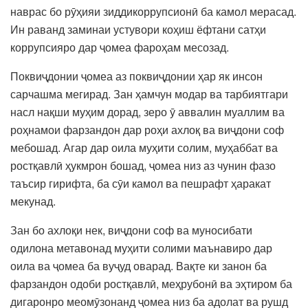
наврас бо рӯҳияи зиддикоррупсионӣ ба камол мерасад.
Ин раванд заминаи устувори коҳиш ёфтани сатҳи
коррупсияро дар ҷомеа фароҳам месозад.
Поквиҷдонии ҷомеа аз поквиҷдонии ҳар як инсон
сарчашма мегирад. Зан ҳамчун модар ва тарбиятгари
насл нақши муҳим дорад, зеро ӯ аввалин муаллим ва
роҳнамои фарзандон дар роҳи ахлоқ ва виҷдони соф
мебошад. Агар дар оила муҳити солим, муҳаббат ва
ростқавлӣ ҳукмрон бошад, ҷомеа низ аз чунин фазо
таъсир гирифта, ба сӯи камол ва пешрафт ҳаракат
мекунад.
Зан бо ахлоқи нек, виҷдони соф ва муносибати
одилона метавонад муҳити солими маънавиро дар
оила ва ҷомеа ба вуҷуд оварад. Вақте ки занон ба
фарзандон одоби ростқавлӣ, меҳрубонӣ ва эҳтиром ба
дигаронро меомӯзонанд ҷомеа низ ба адолат ва рушд