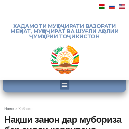
ХАДАМОТИ МУҲОҶИРАТИ ВАЗОРАТИ
МЕҲНАТ, МУҲОҶИРАТ ВА ШУҒЛИ АҲОЛИИ
ҶУМҲУРИИ ТОҶИКИСТОН
Home
Хабархо
Нақши занон дар мубориза