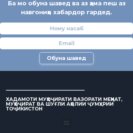
Ба мо обуна шавед ва аз ҳама пеш аз
навгониҳо хабардор гардед.
Обуна шавед
ХАДАМОТИ МУҲОҶИРАТИ ВАЗОРАТИ МЕҲНАТ,
МУҲОҶИРАТ ВА ШУҒЛИ АҲОЛИИ ҶУМҲУРИИ
ТОҶИКИСТОН