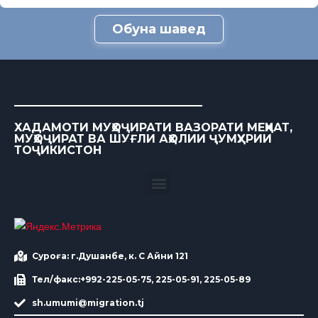
Обуна шавед
ХАДАМОТИ МУҲОҶИРАТИ ВАЗОРАТИ МЕҲНАТ,
МУҲОҶИРАТ ВА ШУҒЛИ АҲОЛИИ ҶУМҲУРИИ
ТОҶИКИСТОН
Суроға: г.Душанбе, к. С Айни 121
Тел/факс:+992-225-05-75, 225-05-91, 225-05-89
sh.umumi@migration.tj