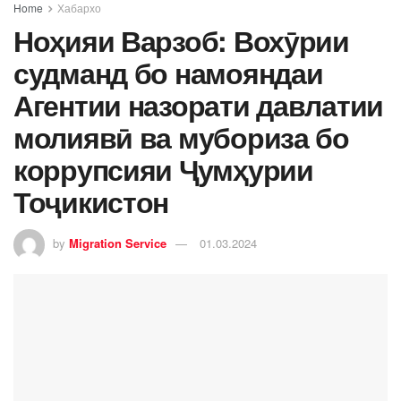
Home
Хабархо
Ноҳияи Варзоб: Вохӯрии
судманд бо намояндаи
Агентии назорати давлатии
молиявӣ ва мубориза бо
коррупсияи Ҷумҳурии
Тоҷикистон
by
Migration Service
01.03.2024