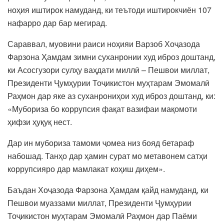
ноҳия иштирок намуданд, ки теътоди иштирокчиён 107
нафарро дар бар мегирад.
Сараввал, муовини раиси ноҳияи Варзоб Хоҷазода
Фарзона Ҳамдам зимни суханронии худ иброз доштанд,
ки Асосгузори сулҳу ваҳдати миллӣ – Пешвои миллат,
Президенти Ҷумҳурии Тоҷикистон муҳтарам Эмомалӣ
Раҳмон дар яке аз суханрониҳои худ иброз доштанд, ки:
«Мубориза бо коррупсия фақат вазифаи мақомоти
ҳифзи ҳуқуқ нест.
Дар ин мубориза тамоми ҷомеа низ бояд бетараф
набошад. Танҳо дар ҳамин сурат мо метавонем сатҳи
коррупсияро дар мамлакат коҳиш диҳем».
Баъдан Хоҷазода Фарзона Ҳамдам қайд намуданд, ки
Пешвои муаззами миллат, Президенти Ҷумҳурии
Тоҷикистон муҳтарам Эмомалӣ Раҳмон дар Паёми