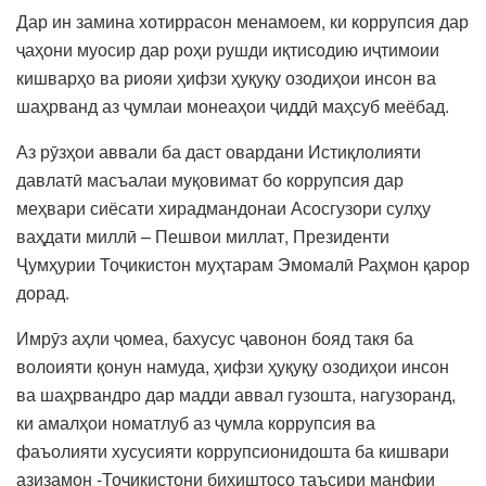
Дар ин замина хотиррасон менамоем, ки коррупсия дар
ҷаҳони муосир дар роҳи рушди иқтисодию иҷтимоии
кишварҳо ва риояи ҳифзи ҳуқуқу озодиҳои инсон ва
шаҳрванд аз ҷумлаи монеаҳои ҷиддӣ маҳсуб меёбад.
Аз рӯзҳои аввали ба даст овардани Истиқлолияти
давлатӣ масъалаи муқовимат бо коррупсия дар
меҳвари сиёсати хирадмандонаи Асосгузори сулҳу
ваҳдати миллӣ – Пешвои миллат, Президенти
Ҷумҳурии Тоҷикистон муҳтарам Эмомалӣ Раҳмон қарор
дорад.
Имрӯз аҳли ҷомеа, бахусус ҷавонон бояд такя ба
волоияти қонун намуда, ҳифзи ҳуқуқу озодиҳои инсон
ва шаҳрвандро дар мадди аввал гузошта, нагузоранд,
ки амалҳои номатлуб аз ҷумла коррупсия ва
фаъолияти хусусияти коррупсионидошта ба кишвари
азизамон -Тоҷикистони биҳиштосо таъсири манфии