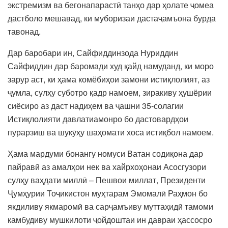
экстремизм ва бегонапарастӣ танҳо дар ҳолате ҷомеа
дастболо мешавад, ки муборизаи дастаҷамъона бурда
тавонад.
Дар баробари ин, Сайфиддинзода Нуриддин
Сайфиддин дар баромади худ қайд намуданд, ки моро
зарур аст, ки ҳама комёбиҳои замони истиқлолият, аз
ҷумла, сулҳу суботро қадр намоем, зиракиву ҳушёрии
сиёсиро аз даст надиҳем ва ҷашни 35-солагии
Истиқлолияти давлатиамонро бо дастовардҳои
пурарзиш ва шукӯҳу шаҳомати хоса истиқбол намоем.
Ҳама мардуми бонангу номуси Ватан содиқона дар
пайравӣ аз амалҳои нек ва хайрхоҳонаи Асосгузори
сулҳу ваҳдати миллӣ – Пешвои миллат, Президенти
Ҷумҳурии Тоҷикистон муҳтарам Эмомалӣ Раҳмон бо
якдиливу якмаромӣ ва сарҷамъиву муттаҳидӣ тамоми
камбудиву мушкилоти ҷойдоштаи ин давраи ҳассосро