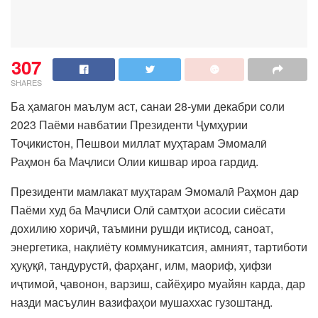
307
SHARES
Ба ҳамагон маълум аст, санаи 28-уми декабри соли
2023 Паёми навбатии Президенти Ҷумҳурии
Тоҷикистон, Пешвои миллат муҳтарам Эмомалӣ
Раҳмон ба Маҷлиси Олии кишвар ироа гардид.
Президенти мамлакат муҳтарам Эмомалӣ Раҳмон дар
Паёми худ ба Маҷлиси Олӣ самтҳои асосии сиёсати
дохилию хориҷӣ, таъмини рушди иқтисод, саноат,
энергетика, нақлиёту коммуникатсия, амният, тартиботи
ҳуқуқӣ, тандурустӣ, фарҳанг, илм, маориф, ҳифзи
иҷтимоӣ, ҷавонон, варзиш, сайёҳиро муайян карда, дар
назди масъулин вазифаҳои мушаххас гузоштанд.