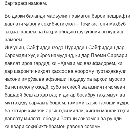
бартараф намоем.
Бо дарки баланди масъулият ҳамагон барои пешрафти
давлати ҷавону соҳибистиқлол – Тоҷикистони маҳбуб
заҳмат кашем ва баҳри ободию шукуфоии он кӯшиш
намоем.
Инчунин, Сайфиддинзода Нуриддин Сайфиддин дар
баромади худ иброз намуданд, ки дар Паёми Сарвари
давлат ироа гардид, ки «Ҳамаи мо вазифадорем, ки
дар шароити ниҳоят ҳассос ва ноорому пуртаҳаввули
ҷаҳони имрӯза ва афзоиши таҳдиду хатарҳои муосир
ба истиқлолу озодӣ, суботи сиёсӣ ва амнияти ҷомеаи
башарӣ беш аз ҳар вақти дигар босабру таҳаммул ва
муттаҳиду сарҷамъ бошем, тамоми саъю талоши худро
ба хотири ҳимояи арзишҳои миллӣ, ҳифзи манфиатҳои
давлату миллат, ободии Ватани азизамон ва рушди
кишвари соҳибихтиёрамон равона созем».