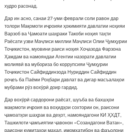
худро расонад.
Дар ин асно, санаи 27-уми феврали соли равон дар
толори Мақомоти иҷроияи ҳокимияти давлатии ноҳияи
Варзоб ва Ҷамоати шаҳраки Такоби ноҳия таҳти
Раёсати узви Маҷлиси миллии Маҷлиси Олии Ҷумҳурии
Тоҷикистон, муовини раиси ноҳия Хоҷазода Фарзона
Ҳамдам ва намояндаи Агентии назорати давлатии
молиявӣ ва мубориза бо коррупсияи Ҷумҳурии
Тоҷикистон Сайфиддинзода Нуриддин Сайфиддин
роҷеъ ба Паёми Роҳбари давлат ва дигар масъалаҳои
мубрами рӯз вохӯрӣ доир гардид.
Дар вохӯрӣ сардорони раёсат, шуъба ва бахшҳои
мақомоти иҷроия ва воҳидҳои сохтории он, раисони
ҷамоатҳои шаҳрак ва деҳот, намояндагони КИ ҲХДТ,
Ташкилоти ҷамъиятии ҷавонон «Созандагони Ватан»,
раисони кумитаҳои маҳал, имомхатибон ва фаъолони