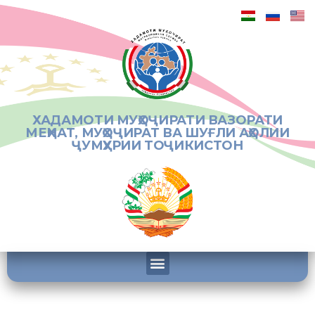
ХАДАМОТИ МУҲОҶИРАТИ ВАЗОРАТИ
МЕҲНАТ, МУҲОҶИРАТ ВА ШУҒЛИ АҲОЛИИ
ҶУМҲУРИИ ТОҶИКИСТОН