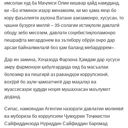
имсолаи худ ба Маҷлиси Олии кишвар қайд намуданд,
ки «Бо итминон изҳор менамоям, ки мо ҳама якҷо бо
кору фаъолияти аҳлона Ватани азизамонро, хусусан, то
ҷашни бузурги миллӣ – 35-солагии истиқлоли давлатӣ
ободу зебо месозем, давлати соҳибистиқлоламонро
пешрафта мегардонем ва эътибору обрӯи онро дар
арсаи байналмилалӣ боз ҳам баланд мебардорем».
Дар ин замина, Хоҷазода Фарзона Ҳамдам дар хусуси
амру фармонҳои қабулгардида оид ба масъалаи
болозикр ва пешгирӣ аз равандҳои коррупсионӣ,
вохӯрӣ бо аҳли ҷамоатчигӣ дар маҳалҳо ва
муассисаҳои ҳудуди ноҳия мушаххасан маълумот
доданд.
Сипас, намояндаи Агентии назорати давлатии молиявӣ
ва мубориза бо коррупсияи Ҷумҳурии Тоҷикистон
Сайфиддинзода Нуриддин Сайфиддин баромад