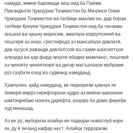
намуда, зимни баромади хеш оид ба Паёми
Президенти Ҷумҳурии Тоҷикистон ба Маҷлиси Олии
Ҷумҳурии Тоҷикистон ва татбиқи амалии он, дар бораи
татбиқи Қонуни Ҷумҳурии Тоҷикистон оид ба танзими
анъана ва ҷашну маросим, амалҳои коррупсионӣ ва
пешгирӣ аз онҳо, сӯистифода аз мансабҳои давлатӣ,
дар хусуси раванди давлатсозӣ ва саҳми шахсиятҳои
алоҳида ва ҳар фард ҷиҳати ободии мамлакат, пешгирӣ
аз ҷинояту ҷинояткорӣ ва дигар масъалаҳои мубрами
рӯз суҳбати озод ва судманд намуданд.
Ҳамчунин, қайд намуданд, ки терроризм ҳамчун як
беморӣ имрӯз гирифторони худро аз миёни ҷавонони
камтаҷрибаю ноогоҳ дарёфта, онҳоро ба доми фиреби
худ мекашад.
Аз ин рӯ, мубориза алайҳи ин падидаи номатлуб кори
як, ду ё якчанд нафар нест. Алайҳи терроризм,