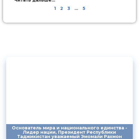
1
2
3
…
5
Основатель мира и национального единства -
Лидер нации, Президент Республики
ПОСЛАНИЯ
ВЫСТУПЛЕНИЯ
САЙТ
Таджикистан уважаемый Эмомали Рахмон