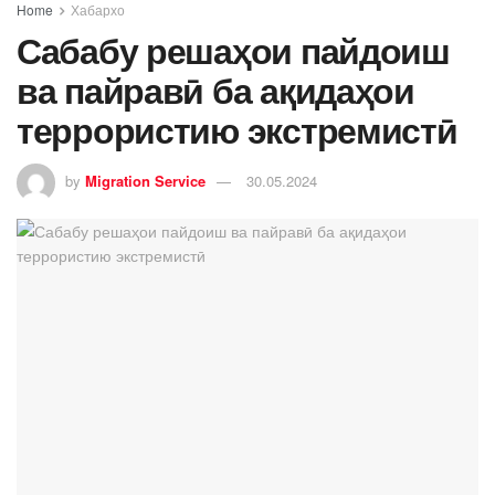
Home
Хабархо
Сабабу решаҳои пайдоиш
ва пайравӣ ба ақидаҳои
террористию экстремистӣ
by
Migration Service
30.05.2024