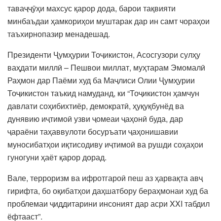
таваҷҷӯҳи махсус қарор дода, барои тақвияти
минбаъдаи ҳамкориҳои муштарак дар ин самт чораҳои
таъхирнопазир менадешад.
Президенти Ҷумҳурии Тоҷикистон, Асосгузори сулҳу
ваҳдати миллӣ – Пешвои миллат, муҳтарам Эмомалӣ
Раҳмон дар Паёми худ ба Маҷлиси Олии Ҷумҳурии
Тоҷикистон таъкид намуданд, ки “Тоҷикистон ҳамчун
давлати соҳибихтиёр, демократӣ, ҳуқуқбунёд ва
дунявию иҷтимоӣ узви ҷомеаи ҷаҳонӣ буда, дар
ҷараёни таҳаввулоти босуръати ҷаҳонишавии
муносибатҳои иқтисодиву иҷтимоӣ ва рушди соҳаҳои
гуногуни ҳаёт қарор дорад.
Вале, терроризм ва ифротгароӣ пеш аз ҳарвақта авҷ
гирифта, бо оқибатҳои даҳшатбору бераҳмонаи худ ба
проблемаи ҷиддитарини инсоният дар асри XXI табдил
ёфтааст”.