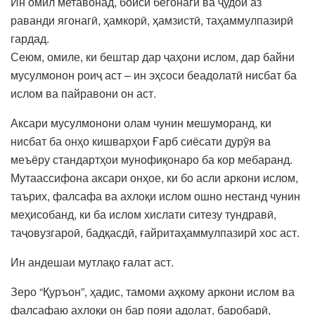
Ин омил метавонад, боиси бегонагӣ ва ҷудоӣ аз
раванди ягонагӣ, ҳамкорӣ, ҳамзистӣ, таҳаммулпазирӣ
гардад.
Сеюм, омиле, ки бештар дар ҷаҳони ислом, дар байни
мусулмонон роиҷ аст – ин эҳсоси беадолатӣ нисбат ба
ислом ва пайравони он аст.
Аксари мусулмонони олам чунин мешуморанд, ки
нисбат ба онҳо кишварҳои Ғарб сиёсати дурӯя ва
меъёру стандартҳои мунофиқонаро ба кор мебаранд.
Мутаассифона аксари онҳое, ки бо асли аркони ислом,
таърих, фалсафа ва ахлоқи ислом ошно нестанд чунин
меҳисобанд, ки ба ислом хислати ситезу тундравӣ,
таҷовузгароӣ, бадқасдӣ, ғайритаҳаммулпазирӣ хос аст.
Ин андешаи мутлақо ғалат аст.
Зеро “Қуръон”, ҳадис, тамоми аҳкому аркони ислом ва
фалсафаю ахлоқи он бар пояи адолат, баробарӣ,