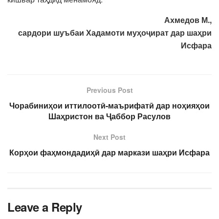
Ахмедов М.,
сардори шуъбаи Хадамоти муҳоҷират дар шаҳри
Исфара
Previous Post
Чорабиниҳои иттилоотӣ-маърифатӣ дар ноҳияҳои
Шаҳристон ва Ҷаббор Расулов
Next Post
Корҳои фаҳмондадиҳӣ дар маркази шаҳри Исфара
Leave a Reply