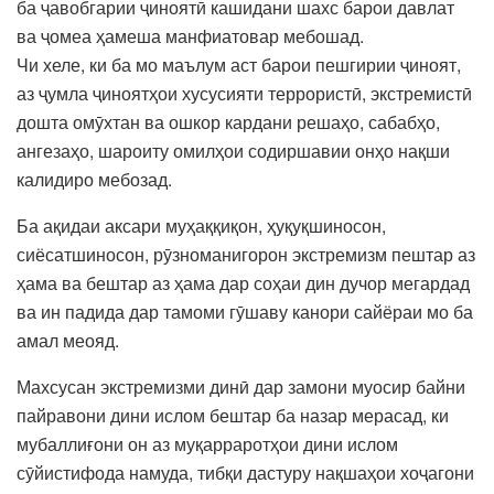
ба ҷавобгарии ҷиноятӣ кашидани шахс барои давлат
ва ҷомеа ҳамеша манфиатовар мебошад.
Чи хеле, ки ба мо маълум аст барои пешгирии ҷиноят,
аз ҷумла ҷиноятҳои хусусияти террористӣ, экстремистӣ
дошта омӯхтан ва ошкор кардани решаҳо, сабабҳо,
ангезаҳо, шароиту омилҳои содиршавии онҳо нақши
калидиро мебозад.
Ба ақидаи аксари муҳаққиқон, ҳуқуқшиносон,
сиёсатшиносон, рӯзноманигорон экстремизм пештар аз
ҳама ва бештар аз ҳама дар соҳаи дин дучор мегардад
ва ин падида дар тамоми гӯшаву канори сайёраи мо ба
амал меояд.
Махсусан экстремизми динӣ дар замони муосир байни
пайравони дини ислом бештар ба назар мерасад, ки
мубаллиғони он аз муқарраротҳои дини ислом
сӯйистифода намуда, тибқи дастуру нақшаҳои хоҷагони