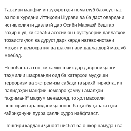
Таъсири манфии ин зуҳуротҳои номатлуб бахусус пас
аз пош хӯрдани Иттиҳоди Шӯравӣ ва ба даст овардани
истиқлолияти давлатӣ дар Осиёи Марказӣ бештар
зоҳир шуд, ки сабаби асосии он ноустувории давлатҳои
тозаистиқлол ва дуруст дарк карда натавонистани
моҳияти демократия ва шакли нави давлатдорӣ маҳсуб
меёбад.
Новобаста аз он, ки халқи тоҷик дар даврони ҷанги
таҳмилии шаҳрвандӣ оид ба хатарҳои мудҳиши
терроризм ва экстремизм сабақи таърихӣ гирифта, ин
падидаҳои манфии ҷомеаро ҳамчун амалҳои
“аҳриманӣ” маҳкум менамояд, то ҳол масоили
пешгирии гаравидани ҷавонон ба ҳизбу ҳаракатҳои
ғайриқонунӣ пурра ҳалли худро наёфтааст.
Пешгирӣ кардани ҷиноят нисбат ба ошкор намудан ва