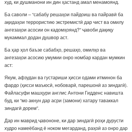
худ, ки душманони ин дин ҳастанд амал менамоянд.
Ба саволи – “сабабу решаҳои пайдоиш ва пайравӣ ба
ақидаҳои террористию экстремистӣ дар чист ва омилу
ангезаҳои асосии он кадомҳоянд?” ҷавоби дақиқу
мукаммал додан душвор аст.
Ба ҳар ҳол баъзе сабабҳо, решаҳо, омилҳо ва
ангезаҳои асосию умумии онро номбар кардан мумкин
аст:
Якум, афзудан ва густариши ҳисси одами итминон ба
фардо (ҳисси маъюсӣ, нобоварӣ, парешонӣ аз зиндагӣ).
Файласуфи машҳури англис Антони Гидденс навишта
буд, ки “мо акнун дар асри (замони) хатару таваккал
зиндагӣ дорем”.
Дар ин маврид ҷавононе, ки дар зиндагӣ роҳи дурусти
худро намеёбанд ё ноком мегарданд, раҳоӣ аз онро дар