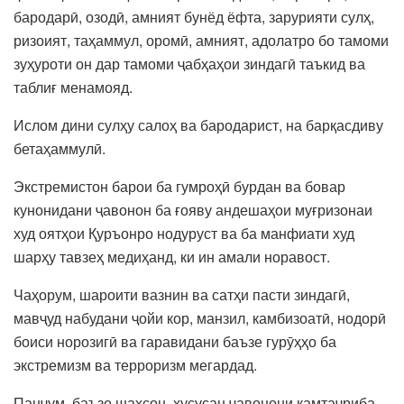
бародарӣ, озодӣ, амният бунёд ёфта, зарурияти сулҳ,
ризоият, таҳаммул, оромӣ, амният, адолатро бо тамоми
зуҳуроти он дар тамоми ҷабҳаҳои зиндагӣ таъкид ва
таблиғ менамояд.
Ислом дини сулҳу салоҳ ва бародарист, на барқасдиву
бетаҳаммулӣ.
Экстремистон барои ба гумроҳӣ бурдан ва бовар
кунонидани ҷавонон ба ғояву андешаҳои муғризонаи
худ оятҳои Қуръонро нодуруст ва ба манфиати худ
шарҳу тавзеҳ медиҳанд, ки ин амали норавост.
Чаҳорум, шароити вазнин ва сатҳи пасти зиндагӣ,
мавҷуд набудани ҷойи кор, манзил, камбизоатӣ, нодорӣ
боиси норозигӣ ва гаравидани баъзе гурӯҳҳо ба
экстремизм ва терроризм мегардад.
Панҷум, баъзе шахсон, хусусан ҷавонони камтаҷриба