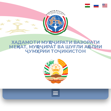
ХАДАМОТИ МУҲОҶИРАТИ ВАЗОРАТИ
МЕҲНАТ, МУҲОҶИРАТ ВА ШУҒЛИ АҲОЛИИ
ҶУМҲУРИИ ТОҶИКИСТОН