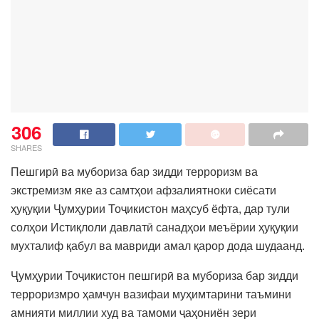
306
SHARES
Пешгирӣ ва мубориза бар зидди терроризм ва
экстремизм яке аз самтҳои афзалиятноки сиёсати
ҳуқуқии Ҷумҳурии Тоҷикистон маҳсуб ёфта, дар тули
солҳои Истиқлоли давлатӣ санадҳои меъёрии ҳуқуқии
мухталиф қабул ва мавриди амал қарор дода шудаанд.
Ҷумҳурии Тоҷикистон пешгирӣ ва мубориза бар зидди
терроризмро ҳамчун вазифаи муҳимтарини таъмини
амнияти миллии худ ва тамоми ҷаҳониён зери