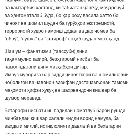
ва камтарбия ҳастанд, ки табиатан ҷангҷӯ, моҷароҷӯй
ва ҳангоматалаб буда, бо ҳар роҳу васила ҳатто бо
ҷиноят ва шомил шудан ба гурӯҳҳои экстремистӣ,
террористӣ худро намоиш додан ва дар ҷомеа ба
“обрӯ”, “нуфуз” ва “эътироф” соҳиб шудан мехоҳанд.
Шашум – фанатизми (таассуби) динӣ,
таҳаммулнопазирӣ, беэҳтиромӣ нисбат ба
намояндагони дину мазҳабҳои дигар.
Имрӯз мубориза бар зидди ҷинояткорӣ ва шомилшавии
ноболиғон ва ҷавонон вазифаи дастаҷамъонаи тамоми
мақомоти ҳифзи ҳуқуқ ва шаҳрвандони кишвар ба
шумор меравад.
Бетарафӣ нисбати ин падидаи номатлуб барои рушди
минбаъдаи кишвар халали ҷиддӣ ворид намуда, ба
ваҳдати миллӣ, истиқлолияти давлатӣ ва бехатарии
кишвар таҳдид менамояд.