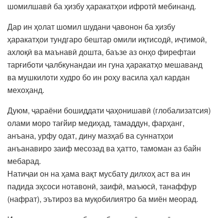
шомилшавӣ ба ҳизбу ҳаракатҳои ифротӣ мебинанд.
Дар ин ҳолат шомил шудани ҷавонон ба ҳизбу
ҳаракатҳои тундгаро бештар омили иқтисодӣ, иҷтимоӣ,
ахлоқӣ ва маънавӣ дошта, баъзе аз онҳо фирефтаи
тарғиботи ҷалбкунандаи ин гуна ҳаракатҳо мешаванд
ва мушкилоти худро бо ин роҳу васила ҳал кардан
мехоҳанд.
Дуюм, ҷараёни бошиддати ҷаҳонишавӣ (глобализатсия)
олами моро тағйир медиҳад, тамаддун, фарҳанг,
анъана, урфу одат, дину мазҳаб ва суннатҳои
анъанавиро заиф месозад ва ҳатто, тамоман аз байн
мебарад.
Натиҷаи он на ҳама вақт мусбату дилхоҳ аст ва ин
падида эҳсоси нотавонӣ, заифӣ, маъюсӣ, танаффур
(нафрат), эътироз ва муқобилиятро ба миён меорад.