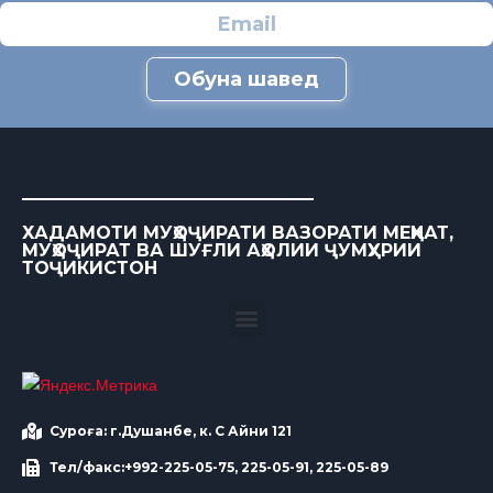
Обуна шавед
ХАДАМОТИ МУҲОҶИРАТИ ВАЗОРАТИ МЕҲНАТ,
МУҲОҶИРАТ ВА ШУҒЛИ АҲОЛИИ ҶУМҲУРИИ
ТОҶИКИСТОН
Суроға: г.Душанбе, к. С Айни 121
Тел/факс:+992-225-05-75, 225-05-91, 225-05-89