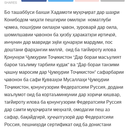
SHARES
Бо ташаббуси бахши Хадамоти муҳоҷират дар шаҳри
Конибодом чиҳати пешгирии омилҳои номатлуби
ҷомеа, пошхӯрии оилаҳои ҷавон, зуроварӣ дар оила,
шомилшавии ҷавонон ба ҳизбу ҳаракатҳои иртиҷоӣ,
инчунин дар мавриди эҳёи ҳунарҳои мардуми, пос
доштани фарҳангии миллӣ, оид ба тағйироту илова
Қонунҳои Ҷумҳурии Тоҷикистон “Дар бораи масъулият
барои таълиму тарбияи кудак” ва “Дар бораи танзими
ҷашну маросим дар Ҷумҳурии Тоҷикистон” сафарбарии
ҷавонон ба сафи Қувваҳои Мусаллаҳи Ҷумҳурии
Тоҷикистон, қонунгузории Федератсияи Руссия, додани
маълумот оид ба кортаъминкунии дар хориҷи кишвар,
тағйироту илова ба қонунгузории Федератсияи Руссия
дар самти муҳоҷирати меҳнатӣ, омодагии пеш аз
сафар, бақайдгирӣ, ҳуҷҷатгузорӣ дар Федератсияи
Россия, пешниҳоди сертификат оид ба донистани