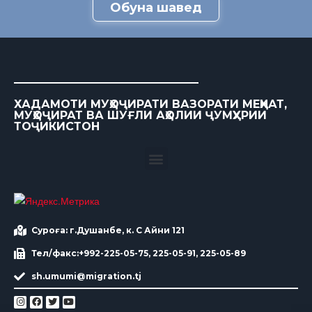
Обуна шавед
ХАДАМОТИ МУҲОҶИРАТИ ВАЗОРАТИ МЕҲНАТ,
МУҲОҶИРАТ ВА ШУҒЛИ АҲОЛИИ ҶУМҲУРИИ
ТОҶИКИСТОН
Суроға: г.Душанбе, к. С Айни 121
Тел/факс:+992-225-05-75, 225-05-91, 225-05-89
sh.umumi@migration.tj