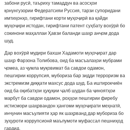
забони русӣ, таъриху тамаддун ва асосҳои
қонунгузории Федератсияи Руссия, тарзи супоридани
имтиҳонҳо, гирифтани корти муҳоҷирӣ ва қайди
муҳоҷири истодан, гирифтани патент суҳбату вохӯрӣ бо
сокинони маҳаллаи Ҳавзи баланди шаҳр анҷом дода
шуд.
Дар вохӯрӣ мудири бахши Хадамоти муҳоҷират дар
шаҳр Фарзона Толибова, оид ба масъалаҳои мубрами
ҷомеа, аз ҷумла муқовимат ба савдои одамон,
пешгирии коррупсия, мубориза бар зидди терроризм ва
экстремизм диққати махсус дода шуд. Ба иштирокчиён
оид ба оқибатҳои ҳуқуқии ҷалб шудан ба ҷиноятҳои
марбут ба савдои одамон, роҳҳои пешгирии фиребу
истисмори шаҳрвандон ҳангоми муҳоҷирати меҳнатӣ,
инчунин масъулияти ҳар як шаҳрванд дар мубориза бо
зуҳуроти коррупсионӣ маълумоти муфассал пешниҳод
гардид.