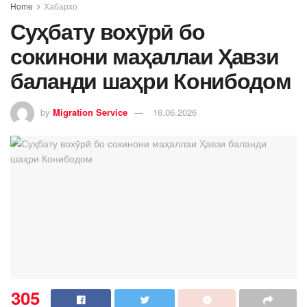
Home
Хабархо
Суҳбату вохӯрӣ бо
сокинони маҳаллаи Ҳавзи
баланди шаҳри Конибодом
by
Migration Service
16.06.2026
305