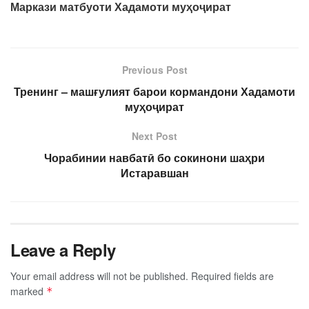
Маркази матбуоти
Хадамоти му
ҳ
о
ҷ
ират
Previous Post
Тренинг – машғулият барои кормандони Хадамоти
муҳоҷират
Next Post
Чорабинии навбатӣ бо сокинони шаҳри
Истаравшан
Leave a Reply
Your email address will not be published.
Required fields are
marked
*