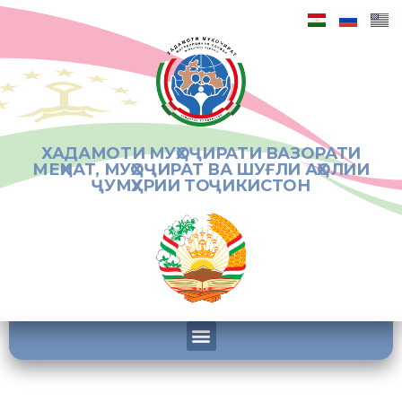
ХАДАМОТИ МУҲОҶИРАТИ ВАЗОРАТИ
МЕҲНАТ, МУҲОҶИРАТ ВА ШУҒЛИ АҲОЛИИ
ҶУМҲУРИИ ТОҶИКИСТОН