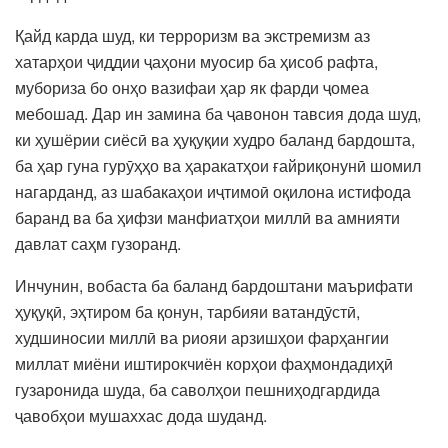
Қайд карда шуд, ки терроризм ва экстремизм аз
хатарҳои ҷиддии ҷаҳони муосир ба ҳисоб рафта,
мубориза бо онҳо вазифаи ҳар як фарди ҷомеа
мебошад. Дар ин замина ба ҷавонон тавсия дода шуд,
ки ҳушёрии сиёсӣ ва ҳуқуқии худро баланд бардошта,
ба ҳар гуна гурӯҳҳо ва ҳаракатҳои ғайриқонунӣ шомил
нагарданд, аз шабакаҳои иҷтимоӣ оқилона истифода
баранд ва ба ҳифзи манфиатҳои миллӣ ва амнияти
давлат саҳм гузоранд.
Инчунин, вобаста ба баланд бардоштани маърифати
ҳуқуқӣ, эҳтиром ба қонун, тарбияи ватандӯстӣ,
худшиносии миллӣ ва риояи арзишҳои фарҳангии
миллат миёни иштирокчиён корҳои фаҳмондадиҳӣ
гузаронида шуда, ба саволҳои пешниҳодгардида
ҷавобҳои мушаххас дода шуданд.