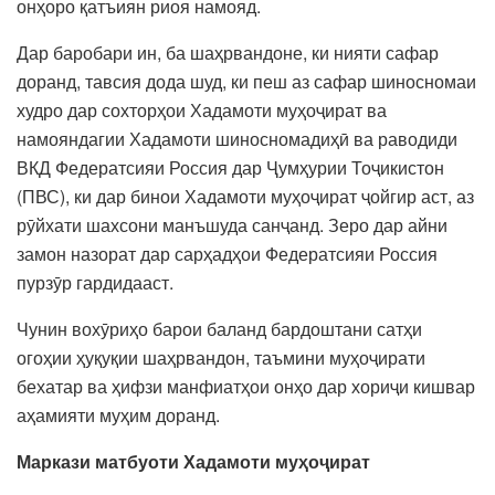
онҳоро қатъиян риоя намояд.
Дар баробари ин, ба шаҳрвандоне, ки нияти сафар
доранд, тавсия дода шуд, ки пеш аз сафар шиносномаи
худро дар сохторҳои Хадамоти муҳоҷират ва
намояндагии Хадамоти шиносномадиҳӣ ва раводиди
ВКД Федератсияи Россия дар Ҷумҳурии Тоҷикистон
(ПВС), ки дар бинои Хадамоти муҳоҷират ҷойгир аст, аз
рӯйхати шахсони манъшуда санҷанд. Зеро дар айни
замон назорат дар сарҳадҳои Федератсияи Россия
пурзӯр гардидааст.
Чунин вохӯриҳо барои баланд бардоштани сатҳи
огоҳии ҳуқуқии шаҳрвандон, таъмини муҳоҷирати
бехатар ва ҳифзи манфиатҳои онҳо дар хориҷи кишвар
аҳамияти муҳим доранд.
Маркази матбуоти Хадамоти муҳоҷират