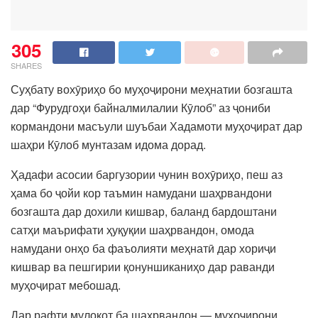
305
SHARES
Суҳбату вохӯриҳо бо муҳоҷирони меҳнатии бозгашта
дар “Фурудгоҳи байналмилалии Кӯлоб” аз ҷониби
кормандони масъули шуъбаи Хадамоти муҳоҷират дар
шаҳри Кӯлоб мунтазам идома дорад.
Ҳадафи асосии баргузории чунин вохӯриҳо, пеш аз
ҳама бо ҷойи кор таъмин намудани шаҳрвандони
бозгашта дар дохили кишвар, баланд бардоштани
сатҳи маърифати ҳуқуқии шаҳрвандон, омода
намудани онҳо ба фаъолияти меҳнатӣ дар хориҷи
кишвар ва пешгирии қонуншиканиҳо дар раванди
муҳоҷират мебошад.
Дар рафти мулоқот ба шаҳрвандон — муҳоҷирони