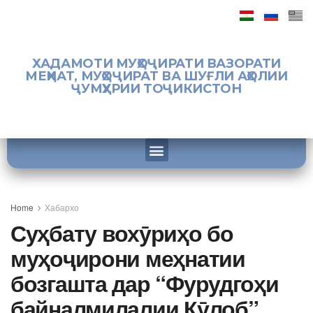
ХАДАМОТИ МУҲОҶИРАТИ ВАЗОРАТИ
МЕҲНАТ, МУҲОҶИРАТ ВА ШУҒЛИ АҲОЛИИ
ҶУМҲУРИИ ТОҶИКИСТОН
Home
Хабархо
Суҳбату вохӯриҳо бо
муҳоҷирони меҳнатии
бозгашта дар “Фурудгоҳи
байналмилалии Кӯлоб”