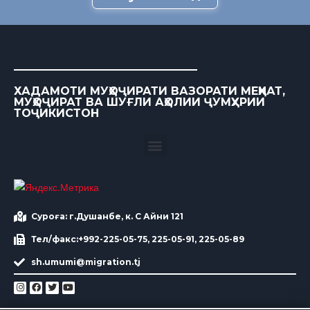
ХАДАМОТИ МУҲОҶИРАТИ ВАЗОРАТИ МЕҲНАТ,
МУҲОҶИРАТ ВА ШУҒЛИ АҲОЛИИ ҶУМҲУРИИ
ТОҶИКИСТОН
Суроға: г.Душанбе, к. С Айни 121
Тел/факс:+992-225-05-75, 225-05-91, 225-05-89
sh.umumi@migration.tj