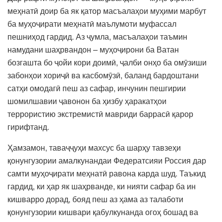
меҳнатӣ доир ба як қатор масъалаҳои муҳими марбут
ба муҳоҷирати меҳнатӣ маълумоти муфассал
пешниҳод гардид. Аз ҷумла, масъалаҳои таъмин
намудани шаҳрвандон – муҳоҷирони ба Ватан
бозгашта бо ҷойи кори доимӣ, ҷалби онҳо ба омӯзиши
забонҳои хориҷӣ ва касбомӯзӣ, баланд бардоштани
сатҳи омодагӣ пеш аз сафар, инчунин пешгирии
шомилшавии ҷавонон ба ҳизбу ҳаракатҳои
террористию экстремистӣ мавриди баррасӣ қарор
гирифтанд.
Ҳамзамон, таваҷҷуҳи махсус ба шарҳу тавзеҳи
қонунгузории амалкунандаи Федератсияи Россия дар
самти муҳоҷирати меҳнатӣ равона карда шуд. Таъкид
гардид, ки ҳар як шаҳрванде, ки нияти сафар ба ин
кишварро дорад, бояд пеш аз ҳама аз талаботи
қонунгузории кишвари қабулкунанда огоҳ бошад ва