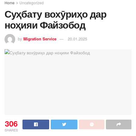
Home
Uncategorized
Суҳбату вохӯриҳо дар
ноҳияи Файзобод
by
Migration Service
20.01.2025
306
SHARES