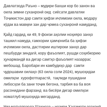
Давлатзода Раъно
–
мудири бахши кор бо занон ва
оила зимни суханронӣ оид сиёсати давлатии
Тоҷикистон дар самти ҳифзи иҷтимоии оила, модару
кӯдак ва мавқеи зан дар ҷомеа суханронӣ намуданд.
Қайд гардид, ки 49, 9 фоизи аҳолии ноҳияро занҳо
ташкил намуда, ғамхории ҳамҷониба ба ҳифзи
иҷтимоии оила, дастгирии иштироки занҳо дар
пешбурди зиндагӣ, кору фаъолият, рушди соҳибкорию
ҳунармандӣ ва дигар самтҳо фаъолият назаррас
мебошад. Баробари ин камбудиҳо дар самти
ҷудошавии оилаҳо (63 оила соли 2024), мушоҳидаи
омилҳои хурофотпарастӣ, тақлиди пушидани
либосҳои ба зани тоҷик бегона, тарбия ва ба воя
расонидани фарзанд ва бисёри дигар омилҳои
номатлуб мушоҳида мегарданд.
Неъматуллозода Шаҳноза
–
нозири Хадамоти огоҳонӣ,