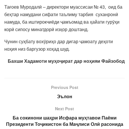
Тағоев Муродалӣ
–
директори муассисаи № 43, оид ба
беҳтар намудани сифати таълиму тарбия суханронӣ
намуда, ба иштирокчиёди ҷамъомад ва ҳайати гурӯҳи
корӣ сипосу минатдорӣ изҳор доштанд.
Чунин суҳбату вохӯриҳо дар дигар ҷамоату деҳоти
ноҳия низ баргузор хоҳад шуд.
Бахши Хадамоти муҳоҷират дар ноҳияи Файзобод
Previous Post
Эълон
Next Post
Ба сокинони шаҳри Исфара муҳтавои Паёми
Президенти Тоҷикистон ба Маҷлиси Олӣ расонида