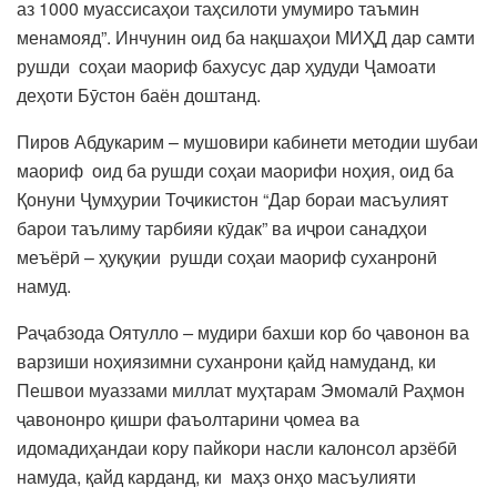
аз 1000 муассисаҳои таҳсилоти умумиро таъмин
менамояд”. Инчунин оид ба нақшаҳои МИҲД дар самти
рушди соҳаи маориф бахусус дар ҳудуди Ҷамоати
деҳоти Бӯстон баён доштанд.
Пиров Абдукарим – мушовири кабинети методии шубаи
маориф оид ба рушди соҳаи маорифи ноҳия, оид ба
Қонуни Ҷумҳурии Тоҷикистон “Дар бораи масъулият
барои таълиму тарбияи кӯдак” ва иҷрои санадҳои
меъёрӣ – ҳуқуқии рушди соҳаи маориф суханронӣ
намуд.
Раҷабзода Оятулло
–
мудири бахши кор бо ҷавонон ва
варзиши ноҳиязимни суханрони қайд намуданд, ки
Пешвои муаззами миллат муҳтарам Эмомалӣ Раҳмон
ҷавононро қишри фаъолтарини ҷомеа ва
идомадиҳандаи кору пайкори насли калонсол арзёбӣ
намуда, қайд карданд, ки маҳз онҳо масъулияти