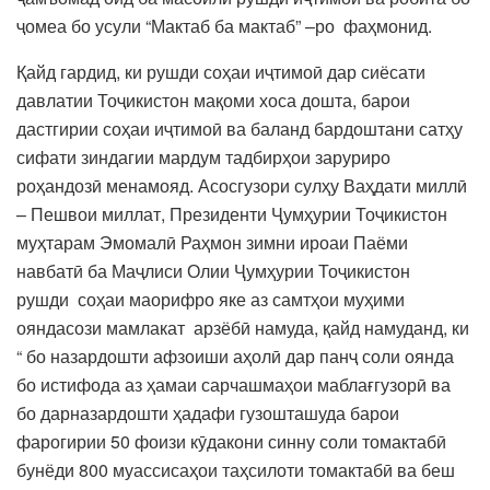
ҷомеа бо усули “Мактаб ба мактаб” –ро фаҳмонид.
Қайд гардид, ки рушди соҳаи иҷтимоӣ дар сиёсати
давлатии Тоҷикистон мақоми хоса дошта, барои
дастгирии соҳаи иҷтимоӣ ва баланд бардоштани сатҳу
сифати зиндагии мардум тадбирҳои заруриро
роҳандозӣ менамояд. Асосгузори сулҳу Ваҳдати миллӣ
– Пешвои миллат, Президенти Ҷумҳурии Тоҷикистон
муҳтарам Эмомалӣ Раҳмон зимни ироаи Паёми
навбатӣ ба Маҷлиси Олии Ҷумҳурии Тоҷикистон
рушди соҳаи маорифро яке аз самтҳои муҳими
ояндасози мамлакат арзёбӣ намуда, қайд намуданд, ки
“ бо назардошти афзоиши аҳолӣ дар панҷ соли оянда
бо истифода аз ҳамаи сарчашмаҳои маблағгузорӣ ва
бо дарназардошти ҳадафи гузошташуда барои
фарогирии 50 фоизи кӯдакони синну соли томактабӣ
бунёди 800 муассисаҳои таҳсилоти томактабӣ ва беш