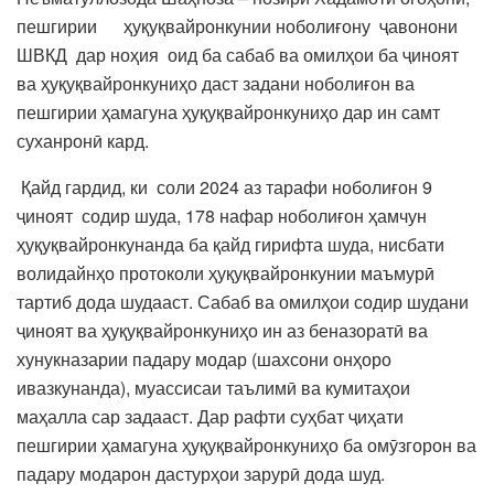
пешгирии ҳуқуқвайронкунии ноболиғону ҷавонони
ШВКД дар ноҳия оид ба сабаб ва омилҳои ба ҷиноят
ва ҳуқуқвайронкуниҳо даст задани ноболиғон ва
пешгирии ҳамагуна ҳуқуқвайронкуниҳо дар ин самт
суханронӣ кард.
Қайд гардид, ки соли 2024 аз тарафи ноболиғон 9
ҷиноят содир шуда, 178 нафар ноболиғон ҳамчун
ҳуқуқвайронкунанда ба қайд гирифта шуда, нисбати
волидайнҳо протоколи ҳуқуқвайронкунии маъмурӣ
тартиб дода шудааст. Сабаб ва омилҳои содир шудани
ҷиноят ва ҳуқуқвайронкуниҳо ин аз беназоратӣ ва
хунукназарии падару модар (шахсони онҳоро
ивазкунанда), муассисаи таълимӣ ва кумитаҳои
маҳалла сар задааст. Дар рафти суҳбат ҷиҳати
пешгирии ҳамагуна ҳуқуқвайронкуниҳо ба омӯзгорон ва
падару модарон дастурҳои зарурӣ дода шуд.