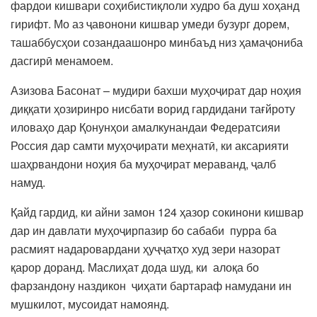
фардои кишвари соҳибистиқлоли худро ба душ хоҳанд
гирифт. Мо аз ҷавонони кишвар умеди бузург дорем,
ташаббусҳои созандаашонро минбаъд низ ҳамаҷониба
дасгирӣ менамоем.
Азизова Басонат – мудири бахши муҳоҷират дар ноҳия
диққати ҳозиринро нисбати ворид гардидани тағйроту
иловаҳо дар Қонунҳои амалкунандаи Федератсияи
Россия дар самти муҳоҷирати меҳнатӣ, ки аксарияти
шаҳрвандони ноҳия ба муҳоҷират мераванд, ҷалб
намуд.
Қайд гардид, ки айни замон 124 ҳазор сокинони кишвар
дар ин давлати муҳоҷирпазир бо сабаби пурра ба
расмият надаровардани ҳуҷҷатҳо худ зери назорат
қарор доранд. Маслиҳат дода шуд, ки алоқа бо
фарзандону наздикон ҷиҳати бартараф намудани ин
мушкилот, мусоидат намоянд.