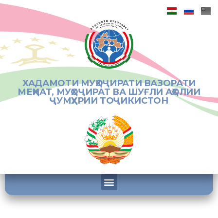
ХАДАМОТИ МУҲОҶИРАТИ ВАЗОРАТИ
МЕҲНАТ, МУҲОҶИРАТ ВА ШУҒЛИ АҲОЛИИ
ҶУМҲУРИИ ТОҶИКИСТОН