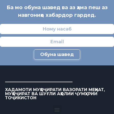
Ба мо обуна шавед ва аз ҳама пеш аз
навгониҳо хабардор гардед.
Обуна шавед
ХАДАМОТИ МУҲОҶИРАТИ ВАЗОРАТИ МЕҲНАТ,
МУҲОҶИРАТ ВА ШУҒЛИ АҲОЛИИ ҶУМҲУРИИ
ТОҶИКИСТОН