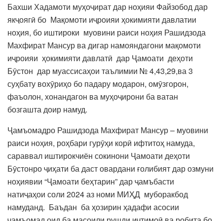
Бахши Хадамоти муҳоҷират дар ноҳияи Файзобод дар
якҷоягӣ бо Мақомоти иҷроияи ҳокимияти давлатии
ноҳия, бо иштироки муовини раиси ноҳия Рашидзода
Махфират Мансур ва дигар намояндагони мақомоти
иҷроияи ҳокимияти давлатӣ дар Ҷамоати деҳоти
Бӯстон дар муассисаҳои таълимии № 4,43,29,ва 3
суҳбату вохӯриҳо бо падару модарон, омӯзгорон,
фаъолон, хонандагон ва муҳоҷирони ба ватан
бозгашта доир намуд.
Ҷамъомадро Рашидзода Махфират Мансур – муовини
раиси ноҳия, роҳбари гурӯҳи корӣ ифтитоҳ намуда,
сараввал иштирокчиён сокинони Ҷамоати деҳоти
Бӯстонро ҷиҳати ба даст овардани ғолибият дар озмуни
ноҳиявии “Ҷамоати беҳтарин” дар ҷамъбасти
натиҷаҳои соли 2024 аз номи МИҲД муборакбод
намуданд. Баъдан ба ҳозирин ҳадафи асосии
ҷамъомад оид ба масоили рушди иҷтимоӣ ва робита бо