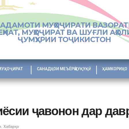
ХАДАМОТИ МУҲОҶИРАТИ ВАЗОРАТ
ЕҲНАТ, МУҲОҶИРАТ ВА ШУҒЛИ АҲОЛ
ҶУМҲУРИИ ТОҶИКИСТОН
МУҲОҶИРАТ
САНАДҲОИ МЕЪЁРӢ ҲУҚУҚӢ
ҲАМКОРИҲО
иёсии ҷавонон дар дав
о
,
Хабарҳо