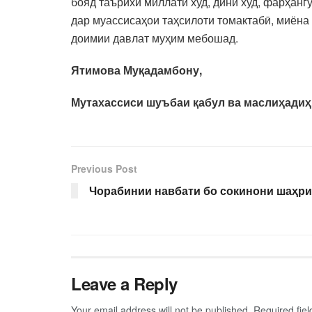
бояд таърихи миллати худ, дини худ, фарҳан
дар муассисаҳои таҳсилоти томактабӣ, миёна
доимии давлат муҳим мебошад.
Ятимова Муқадамбону,
Мутахассиси шуъбаи қабул ва маслиҳадиҳ
Previous Post
Чорабинии навбати бо сокинони шаҳр
Leave a Reply
Your email address will not be published.
Required fie