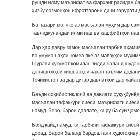
рушди илму маърифат ва фарҳанг расидан ба
ҳизбу созмонҳои ифротгароии динӣ зарурати 
Ба назари мо, яке аз масъалаи муҳим дар са
тавлидкунандаи илми нав ва кашфиётҳои нави
Дар ҳар давру замон масъалаи тарбия аҳамия
ва умуман аҳли ҷомеа яке аз мавзӯҳои муҳим
Шӯравӣ ҳукумат комилан зидди баланд шудан
донишгоҳҳои кишварҳои ҷаҳон таълим додани
Тоҷикистон ва дар дигар давлатҳои дар ҳайа
Баъди соҳибистиқлолӣ ва давлати ҳуқуқбунёд,
масъалаи тафаккури сиёсӣ, маърифати сиёсӣ
намуд. Зеро, барои давлате, ки рӯ ба сӯи ҷо
Бояд қайд намуд, ки тарбияи тафаккури сиёс
дорад. Барои баланд бардоштани худогоҳиву 