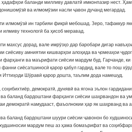
 ҳадафҳои баланди милливу давлатӣ имконпазир нест. Ҳам
донишомӯзӣ ва илмомӯзии насли ҷавон дучанд мегардад.
мти илмомӯзӣ ин тарбияи фикрӣ мебошад. Зеро, тафаккур 
 илмиву технологӣ ба ҳисоб меравад.
ти махсус дорад, вале имрӯзҳо дар баробари дигар навъҳо
ми сиёсиву амниятии кишварҳои алоҳида ва ҷомеаҳои ҷудо
и фарҳанги ва маърифати сиёсии мардум буд. Гарчанде, к
 фанни сиёсатшиносӣ қарор қабул гардид, вале то пош хӯр
ти Иттиҳоди Шӯравӣ қарор дошта, таълим дода намешуд.
 соҳибихтиёр, демократӣ, дунявӣ ва ягона эълон гардидани
 ва баланд бардоштани фарҳанги сиёсии шаҳрвандон ва ум
меаи демократӣ намудааст, фаъолнокии ҳар як шаҳрванд ва 
ӣ ва баланд бардоштани шуури сиёсии ҷавонон бо худшиноси
худшиносии мардум пеш аз ҳама бомаърифат ва соҳибфарҳа