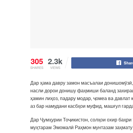
305
2.3k
Shar
SHARES
VIEWS
Дар ҳама давру замон масъалаи донишомӯзӣ,
насли дорои донишу фаҳмиши баланд захираи
ҳамин лиҳоз, падару модар, ҷомеа ва давлат 
аз бар намудани касбҳои муфид, машғул гард
Дар Ҷумҳурии Тоҷикистон, солҳои охир баҳри 
муҳтарам Эмомалӣ Раҳмон мунтазам заҳмату 