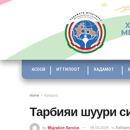
М
АСОСӢ
ИТТИЛООТ
ХАДАМОТ
Home
Хабархо
Тарбияи шуури с
by
Migration Service
08.05.2026
in
Хабарх