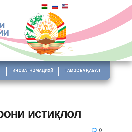
И
ИИ
ИҶОЗАТНОМАДИҲӢ
ТАМОС ВА ҚАБУЛ
рони истиқлол
0