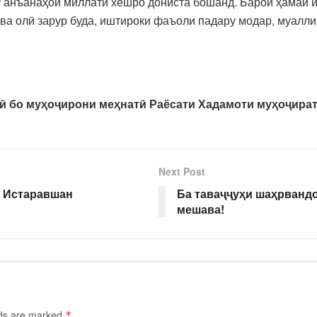
гу анъанаҳои миллати хешро дониста бошанд. Барои ҳамаи
 ва олӣ зарур буда, иштироки фаъоли падару модар, муалли
ӣ бо муҳоҷирони меҳнатӣ Раёсати Хадамоти муҳоҷира
Next Post
и Истаравшан
Ба таваҷҷуҳи шаҳрванд
мешава!
lds are marked
*