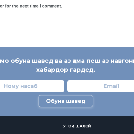
r for the next time I comment.
 мо обуна шавед ва аз ҳама пеш аз навгон
хабардор гардед.
Обуна шавед
УТОҚИ ШАХСӢ