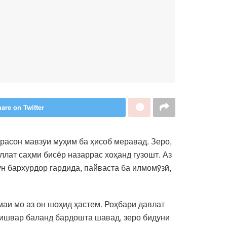
are on Twitter
асон мавзӯи муҳим ба ҳисоб меравад. Зеро,
ат саҳми бисёр назаррас хоҳанд гузошт. Аз
ун бархурдор гардида, пайваста ба илмомӯзӣ,
маи мо аз он шоҳид ҳастем. Роҳбари давлат
ишвар баланд бардошта шавад, зеро бидуни