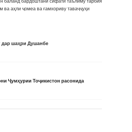
 ин баланд бардоштани сифати таълиму тарбия
м ва аҳли ҷомеа ва ғамхориву таваҷҷуҳи
т дар шаҳри Душанбе
они Ҷумҳурии Тоҷикистон расонида