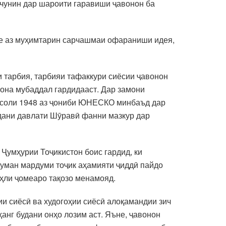
чунин дар шароити гаравиши ҷавонон ба
яке аз муҳимтарин сарчашмаи офараниши идея,
и тарбия, тарбияи тафаккури сиёсии ҷавонон
гона мубаддал гардидааст. Дар замони
и соли 1948 аз ҷониби ЮНЕСКО минбаъд дар
дани давлати Шӯравӣ фанни мазкур дар
 Ҷумҳурии Тоҷикистон боис гардид, ки
уман мардуми тоҷик аҳамияти ҷиддӣ пайдо
аҳли ҷомеаро тақозо менамояд.
и сиёсӣ ва худогоҳии сиёсӣ алоқамандии зич
нг будани онҳо лозим аст. Яъне, ҷавонон