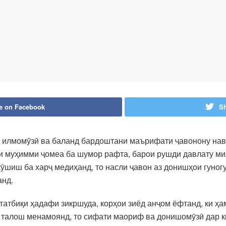
e on Facebook
Sh
 илмомӯзӣ ва баланд бардоштани маърифати ҷавонону навр
 муҳимми ҷомеа ба шумор рафта, барои рушди давлату милл
кӯшиш ба харҷ медиҳанд, то насли ҷавон аз донишҳои гуног
анд.
татбиқи ҳадафи зикршуда, корҳои зиёд анҷом ёфтанд, ки ҳа
талош менамоянд, то сифати маориф ва донишомӯзӣ дар к