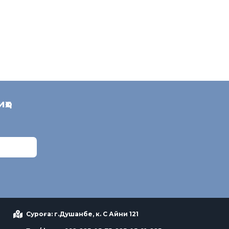
иҳо
Суроға: г.Душанбе, к. С Айни 121