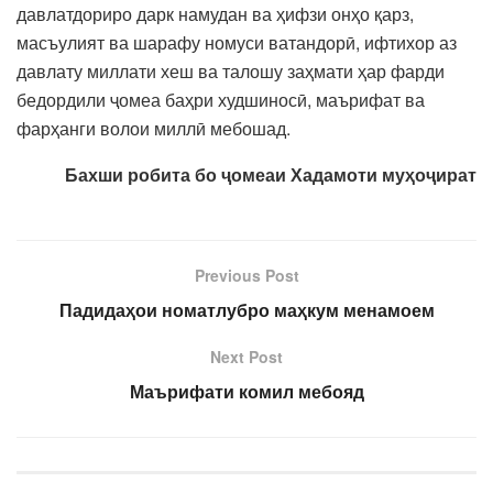
давлатдориро дарк намудан ва ҳифзи онҳо қарз,
масъулият ва шарафу номуси ватандорӣ, ифтихор аз
давлату миллати хеш ва талошу заҳмати ҳар фарди
бедордили ҷомеа баҳри худшиносӣ, маърифат ва
фарҳанги волои миллӣ мебошад.
Бахши робита бо ҷомеаи Хадамоти муҳоҷират
Previous Post
Падидаҳои номатлубро маҳкум менамоем
Next Post
Маърифати комил мебояд