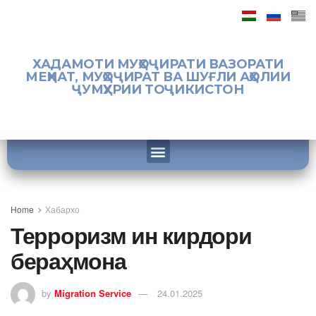
ХАДАМОТИ МУҲОҶИРАТИ ВАЗОРАТИ
МЕҲНАТ, МУҲОҶИРАТ ВА ШУҒЛИ АҲОЛИИ
ҶУМҲУРИИ ТОҶИКИСТОН
Home
Хабархо
Терроризм ин кирдори
бераҳмона
by
Migration Service
24.01.2025