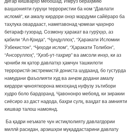
дигар кишварҳо мебошад. Имрӯз бераҳмию
ваҳшонияти гуруҳи террористии ба ном “Давлати
исломӣ”, ки амалу кирдори онҳо мардуми сайёраро ба
таҳлука овардааст, наметавонад ҷомеаи ҷаҳонро
бетараф гузорад. Cозмону ҳаракат ва гурӯҳҳо, аз
қабили “Ал-Қоида”, “Ҷундуллоҳ”, “Ҳаракати Исломии
Ӯзбекистон”, “Ҷиҳоди ислом”, “Ҳаракати Толибон”,
“Ансоруллоҳ”, “Ҳизб-ут-таҳрир” ва амсоли инҳо, ки аз
ҷониби як қатор давлатҳо ҳамчун ташкилоти
террористӣ-экстремистӣ дониста шудаанд, бо густурда
намудани фаъолияти худ ва анҷом додани амалу
кирдори ҷинояткорона мехоҳанд нуфузу эътибори
худро боло бардоранд. Ҷавононро мебояд, ки зиракии
сиёсиро аз даст надода, баҳри сулҳ, ваҳдат ва амнияти
кишвар талош намоянд.
Ба қадри неъмате чун истиқлолияту давлатдории
миллӣ расидан, арзишҳои муқаддастарини давлату