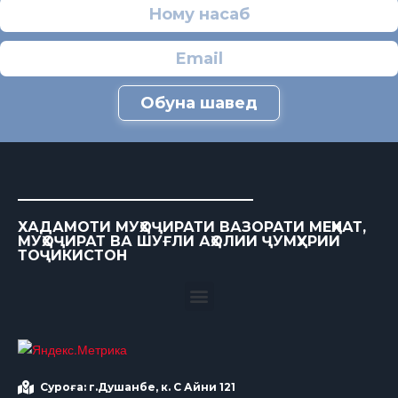
Обуна шавед
ХАДАМОТИ МУҲОҶИРАТИ ВАЗОРАТИ МЕҲНАТ,
МУҲОҶИРАТ ВА ШУҒЛИ АҲОЛИИ ҶУМҲУРИИ
ТОҶИКИСТОН
Суроға: г.Душанбе, к. С Айни 121