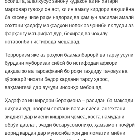
осоишта, алалхусус занону кӯдакон аз ин хатари
марговар гувоҳи он аст, ки ин амалу кирдори ваҳшиёна
ба касеву чизе раҳм надорад ва ҳамчун василаи амалӣ
сохтани ҳадафу мақсадҳои нопок аз ҷониби як тӯдаи аз
фарҳангу маърифат дур, бехирад ва ҷоҳилу
нотавонбин истифода мешавад.
Терроризм яке аз роҳҳои баамалбарорӣ ва тарзу усули
бурдани муборизаи сиёсӣ бо истифодаи афкори
даҳшатзо ва тарсафканӣ бо роҳи таҳдиду таҷовуз ва
зӯроварӣ ҷиҳати бедор кардани тарсу ҳарос,
ваҳмангезӣ дар вуҷуди инсонҳо мебошад.
Ҳадаф аз ин кирдори бераҳмона – расидан ба мақсади
ниҳоии худ, ноором сохтани вазъи сиёсӣ, ангехтани
зиддият дар миёни қишрҳои ҷомеа, коста намудани
обрӯи давлат, эҷоди бесарусомониҳо, ҳамзамон ноҷӯрӣ
ворид кардан дар муносибатҳои дипломатии миёни