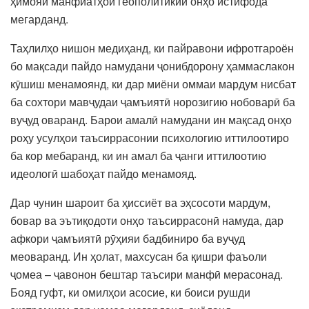
ҳимояи манфиатҳои геополитикии онҳо истифода
мегарданд.
Таҳлилҳо нишон медиҳанд, ки пайравони ифротгароён
бо мақсади пайдо намудани ҷонибдорону ҳаммаслакон
кӯшиш менамоянд, ки дар миёни оммаи мардум нисбат
ба сохтори мавҷудаи ҷамъиятӣ норозигию нобоварӣ ба
вуҷуд оваранд. Барои амалӣ намудани ин мақсад онҳо
роҳу усулҳои таъсиррасонии психологию иттилоотиро
ба кор мебаранд, ки ин амал ба ҷанги иттилоотию
идеологӣ шабоҳат пайдо менамояд.
Дар чунин шароит ба ҳиссиёт ва эҳсосоти мардум,
бовар ва эътиқодоти онҳо таъсиррасонӣ намуда, дар
афкори ҷамъиятӣ рӯҳияи бадбиниро ба вуҷуд
меоваранд. Ин ҳолат, махсусан ба қишри фаъоли
ҷомеа – ҷавонон бештар таъсири манфӣ мерасонад.
Бояд гуфт, ки омилҳои асосие, ки боиси рушди