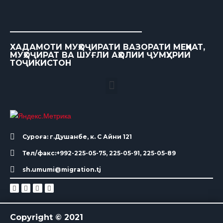
ХАДАМОТИ МУҲОҶИРАТИ ВАЗОРАТИ МЕҲНАТ,
МУҲОҶИРАТ ВА ШУҒЛИ АҲОЛИИ ҶУМҲУРИИ
ТОҶИКИСТОН
Суроға: г.Душанбе, к. С Айни 121
Тел/факс:+992-225-05-75, 225-05-91, 225-05-89
sh.umumi@migration.tj
Copyright © 2021