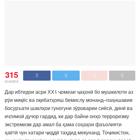
315
SHARES
Дар ибтидои асри ХХ1 ҷомеаи ҷаҳонӣ бо мушкилоти аз
рӯи миқёс ва оқибатҳояш бемислу монанд–паҳншавии
босуръати шаклҳои гуногуни зӯроварии сиёсӣ, динӣ ва
иҷтимоӣ дучор гардид, ки дар байни онҳо терроризму
экстремизм дар амал ба ҳама соҳаҳои фаъолияти
ҳаётӣ чун хатари ҷиддӣ таҳдид мекунанд. Тоҷикистон,