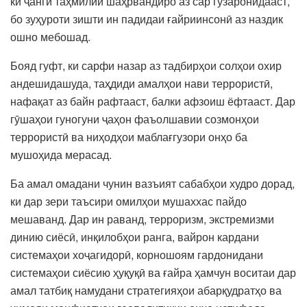
ки ҷанги таҳмилии шаҳрвандиро аз сар гузаронидааст,
бо зуҳуроти зишти ин падидаи ғайриинсонӣ аз наздик
ошно мебошад.
Бояд гуфт, ки сарфи назар аз тадбирҳои солҳои охир
андешидашуда, таҳдиди амалҳои нави террористӣ,
нафақат аз байн рафтааст, балки афзоиш ёфтааст. Дар
гӯшаҳои гуногуни ҷаҳон фаъолшавии созмонҳои
террористӣ ва ниҳодҳои маблағгузори онҳо ба
мушоҳида мерасад.
Ба амал омадани чунин вазъият сабабҳои худро дорад,
ки дар зери таъсири омилҳои мушаххас пайдо
мешаванд. Дар ин раванд, терроризм, экстремизми
динию сиёсӣ, инқилобҳои ранга, вайрон кардани
системаҳои хоҷагидорӣ, корношоям гардонидани
системаҳои сиёсию ҳуқуқӣ ва ғайра ҳамчун воситаи дар
амал татбиқ намудани стратегияҳои абарқудратҳо ва