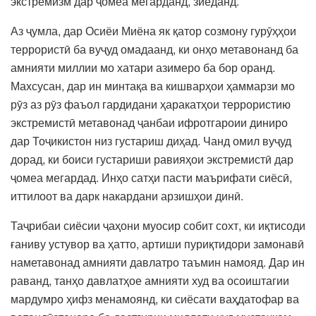
экстремизм дар ҷомеа мегарданд, зиёданд.
Аз ҷумла, дар Осиёи Миёна як қатор созмону гурӯҳҳои
террористӣ ба вуҷуд омадаанд, ки онҳо метавонанд ба
амнияти миллии мо хатари азимеро ба бор оранд.
Махсусан, дар ин минтақа ва кишварҳои ҳаммарзи мо
рӯз аз рӯз фаъол гардидани ҳаракатҳои террористию
экстремистӣ метавонад ҷанбаи ифротгароии диниро
дар Тоҷикистон низ густариш диҳад. Чанд омил вуҷуд
дорад, ки боиси густариши равияҳои экстремистӣ дар
ҷомеа мегардад. Инҳо сатҳи пасти маърифати сиёсӣ,
иттилоот ва дарк накардани арзишҳои динӣ.
Таҷрибаи сиёсии ҷаҳони муосир собит сохт, ки иқтисоди
ғаниву устувор ва ҳатто, артиши пуриқтидори замонавӣ
наметавонад амнияти давлатро таъмин намояд. Дар ин
раванд, танҳо давлатҳое амнияти худ ва осоиштагии
мардумро ҳифз менамоянд, ки сиёсати ваҳдатофар ва