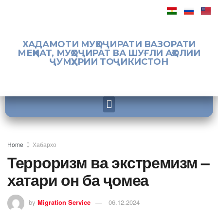
ХАДАМОТИ МУҲОҶИРАТИ ВАЗОРАТИ
МЕҲНАТ, МУҲОҶИРАТ ВА ШУҒЛИ АҲОЛИИ
ҶУМҲУРИИ ТОҶИКИСТОН
Home
Хабархо
Терроризм ва экстремизм –
хатари он ба ҷомеа
by
Migration Service
06.12.2024