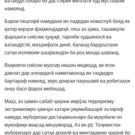
ватандӯстонаро бо дастгирии миллати худ мустаҳкам
намоянд.
Барои пешгирӣ намудани ин падидаи номатлуб бояд як
қатор корҳои фаҳмондадиҳӣ, пеш аз ҳама, ташаккули
фарҳанги сиёсию ҳуқуқӣ, тарғиби худшиносӣ ва
ватандӯстӣ, маърифати динӣ, баланд бардоштани
сатҳи иҷтимоии шаҳрвандон ба роҳ монда шаванд.
Воқеияти сиёсии муосир нишон медиҳад, ки ягон
давлат дар алоҳидагӣ наметавонад ин таҳдидро
бартараф намояд, зеро доираи паҳншавӣ ва робитаҳои
онҳо басо фарох мебошад.
Маҳз, аз ҳамин сабаб ҷаҳони имрӯза терроризму
экстремизмро ҳамчун хатари умумибашарӣ эътироф
намуда, муборизаи дастаҷамъонаро ба муқобили он
мувофиқи мақсад мешуморад. Аз ин рӯ, Тоҷикистон
муборизаро дар сатҳи дохилӣ ва минтақавию ҷаҳонӣ бо