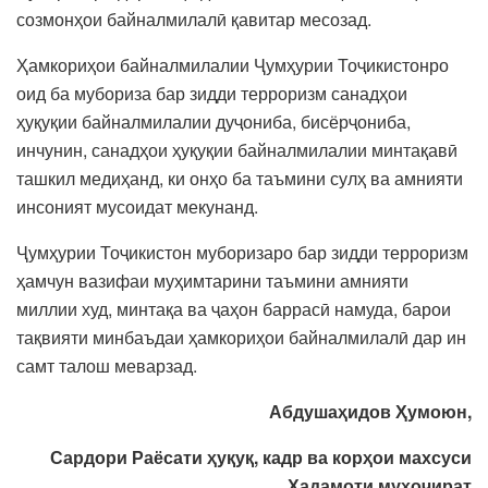
созмонҳои байналмилалӣ қавитар месозад.
Ҳамкориҳои байналмилалии Ҷумҳурии Тоҷикистонро
оид ба мубориза бар зидди терроризм санадҳои
ҳуқуқии байналмилалии дуҷониба, бисёрҷониба,
инчунин, санадҳои ҳуқуқии байналмилалии минтақавӣ
ташкил медиҳанд, ки онҳо ба таъмини сулҳ ва амнияти
инсоният мусоидат мекунанд.
Ҷумҳурии Тоҷикистон муборизаро бар зидди терроризм
ҳамчун вазифаи муҳимтарини таъмини амнияти
миллии худ, минтақа ва ҷаҳон баррасӣ намуда, барои
тақвияти минбаъдаи ҳамкориҳои байналмилалӣ дар ин
самт талош меварзад.
Абдушаҳидов Ҳумоюн,
Сардори Раёсати ҳуқуқ, кадр ва корҳои махсуси
Хадамоти муҳоҷират