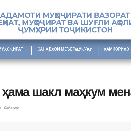
ХАДАМОТИ МУҲОҶИРАТИ ВАЗОРАТ
ЕҲНАТ, МУҲОҶИРАТ ВА ШУҒЛИ АҲОЛ
ҶУМҲУРИИ ТОҶИКИСТОН
МУҲОҶИРАТ
САНАДҲОИ МЕЪЁРӢ ҲУҚУҚӢ
ҲАМКОРИҲО
 ҳама шакл маҳкум ме
о
,
Хабарҳо