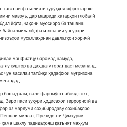
 ин тавсеаи фаъолияти гурӯҳҳои ифротгарою
имии мавзуъ, дар мавриди хатарҳои глобалӣ
табдил ёфта, ҷаҳони муосирро ба ташвиш
ми байналмилалӣ, фаъолшавии унсурҳои
 низоъҳои мусаллаҳонаи давлатҳои хориҷӣ
лоҳидаи манфиатҷӯ баромад намуда,
атлу куштор ва даҳшату ғорат даст мезананд.
с чун василаи татбиқи ҳадафҳои муғризона
 мегардад.
нор бошад ҳам, вале фаромӯш набояд сохт,
д. Зеро паси зуҳури ҳодисаҳои террористӣ ва
нафар аз мардуми соҳибиродаву соҳибақлро
– Пешвои миллат, Президенти Ҷумҳурии
р ҳама шаклу падидаҳояш қатъият маҳкум