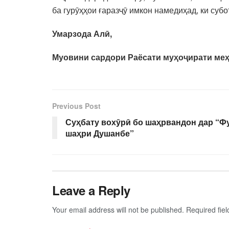
ба гурӯҳҳои ғаразҷӯ имкон намедиҳад, ки суб
Умарзода Алӣ,
Муовини сардори Раёсати муҳоҷирати ме
Previous Post
Суҳбату вохӯрӣ бо шаҳрвандон дар “
шаҳри Душанбе”
Leave a Reply
Your email address will not be published.
Required fie