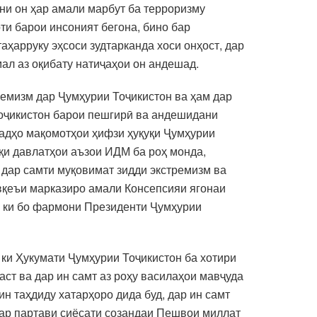
ни он ҳар амали марбут ба терроризму
и барои инсоният бегона, бино бар
аҳарруку эҳсоси зудтарканда хоси онҳост, дар
ал аз оқибату натиҷаҳои он андешад.
емизм дар Ҷумҳурии Тоҷикистон ва ҳам дар
Тоҷикистон барои пешгирӣ ва андешидани
садҳо мақомотҳои ҳифзи ҳуқуқи Ҷумҳурии
қи давлатҳои аъзои ИДМ ба роҳ монда,
 дар самти муқовимат зидди экстремизм ва
вқеъи марказиро амали Консепсияи ягонаи
, ки бо фармони Президенти Ҷумҳурии
ки Ҳукумати Ҷумҳурии Тоҷикистон ба хотири
ст ва дар ин самт аз роҳу василаҳои мавҷуда
н таҳдиду хатарҳоро дида буд, дар ин самт
 дар партави сиёсати созандаи Пешвои миллат