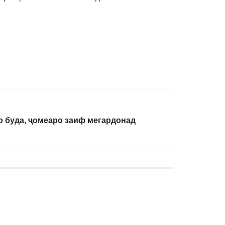
 буда, ҷомеаро заиф мегардонад