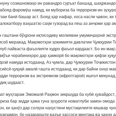
онуну созишномаҳо ин равандро суръат бахшад, шаҳрвандо
бояд фаромӯш намуд, ки мубориза ба терроризм-ин зуҳурот
и банӣ башар аст. Бояд ҳар нафар, хоса насли ҷавон, ки т
локатбору ваҳшатзо саҳм гузорад ва пеш аз анҷоми ҳар ам
 гаштани бўҳрони иқтисодиву молиявии умумиҷаҳонӣ экстр
ҳисоб меравад. Мақомотҳои ҳокимияти давлатии Ҷумҳурии 
луб пайваста фаъолияти худро фаъол кардааст. Бо ин мақ
ҷмўъи чорабиниҳоро дар ҳамкорӣ бо мақомотҳои ҳифзи ҳуқу
дозӣ намуда истодаанд. Аз ҷумла, дар Ҷумҳурии Тоҷикистон
иёсӣ-ҳуқуқӣ амалӣ гашта истодаанд, ки дар байни онҳо ма
идди терроризм ва экстремизм (ифротгароӣ) ишғол мекунад
сдиқ шудааст.
т муҳтарам Эмомалӣ Раҳмон зикршуда ба хубӣ ҳувайдост, 
иза бар зидди ҳама гуна зуҳуроти номатлуби замон омода а
н, ки ҳанӯз дар солҳои нахустини мустақилияти кишвар чуни
и азизамон, бо назардошти вазъи ҳассоси минтақа ва ҷаҳон