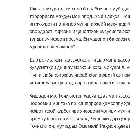
Яке аз зуҳуроте, ки ҳоло ба вабои аср муба
террористӣ маҳсуб мешавад. Аз ин лиҳоз, П
ин зуҳуроти нангинро чунин арзёбӣ мекунад: 
овардааст. Афзоиши ҷиноятҳои хусусияти эк
тундраву ифротгаро, ҷалби ҷавонон ба сафи 
мусоидат менамояд”.
Дар воқеъ, ҷои таассуф аст, ки дар чанд даҳ
хусусиятҳои диниву мазҳабӣ касб мекунанд. Я
Чун ағлаби фирқаву ҷараёнҳои ифротӣ аз ном
истифода мекунанд, дар натиҷа номи ислом ва
Кишвари мо, Тоҷикистон ҳарчанд аз минтақаҳо
нооромии минтақа ва кишварҳои ҳамсояву ҳам
ифротгароӣ қурбониву хисороти ҷониву мулки
ором гузошта наметавонад. Чунонки дар гуз
Тоҷикистон, муҳтарам Эмомалӣ Раҳмон ҳама 