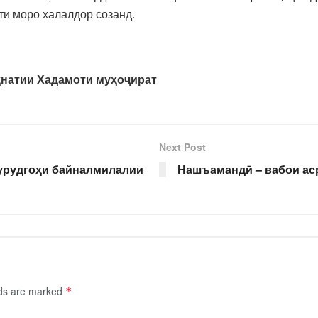
оти моро халалдор созанд.
ҳнатии Хадамоти муҳоҷират
Next Post
Фурудгоҳи байналмилалии
Нашъамандӣ – вабои аср
lds are marked
*