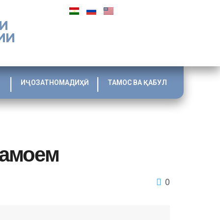
И
ИИ
ИҶОЗАТНОМАДИҲӢ
ТАМОС ВА ҚАБУЛ
намоем
0