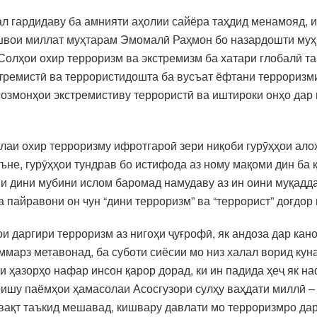
ддал гардидаву ба амнияти аҳолии сайёра таҳдид менамояд,
ешвои миллат муҳтарам Эмомалӣ Раҳмон бо назардошти муҳ
“Солҳои охир терроризм ва экстремизм ба хатари глобалӣ 
стремистӣ ва террористидошта ба вусъат ёфтани террориз
созмонҳои экстремистиву террористӣ ва иштироки онҳо дар
солаи охир терроризму ифротгароӣ зери ниқоби гурӯҳҳои а
ъне, гурӯҳҳои тундрав бо истифода аз ному мақоми дин ба қ
и дини мубини ислом баромад намудаву аз ин оини муқадда
 пайравони он чун “дини терроризм” ва “террорист” доғдор
и даргири терроризм аз нигоҳи ҷуғрофӣ, як андоза дар ка
марз метавонад, ба суботи сиёсии мо низ халал ворид куна
и ҳазорҳо нафар инсон қарор дорад, ки ин падида ҳеҷ як 
оришу паёмҳои ҳамасолаи Асосгузори сулҳу ваҳдати миллӣ 
вақт таъкид мешавад, кишвару давлати мо терроризмро да