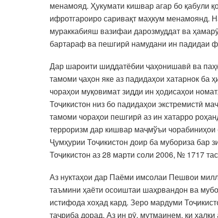
менамояд. Ҳукумати кишвар агар бо қабули қ
ифротгароиро саривақт маҳкум менамоянд. На
мураккабияш вазифаи дарозмуддат ва ҳамарӯза
бартараф ва пешгирӣ намудани ин падидаи фа
Дар шароити шиддатёбии ҷаҳонишавӣ ва паҳн
тамоми ҷаҳон яке аз падидаҳои хатарнок ба 
чораҳои муқовимат зидди ин ҳодисаҳои номат
Тоҷикистон низ бо падидаҳои экстремистӣ ма
тамоми чораҳои пешгирӣ аз ин хатарро роҳан
терроризм дар кишвар маҷмўъи чорабиниҳои с
Ҷумҳурии Тоҷикистон доир ба мубориза бар з
Тоҷикистон аз 28 марти соли 2006, № 1717 та
Аз нуктаҳои дар Паёми имсолаи Пешвои милла
таъмини ҳаёти осоиштаи шаҳрвандон ва мубор
истифода хоҳад кард. Зеро мардуми Тоҷикисто
таҷриба дорад. Аз ин рӯ, мутмаинем, ки халқ