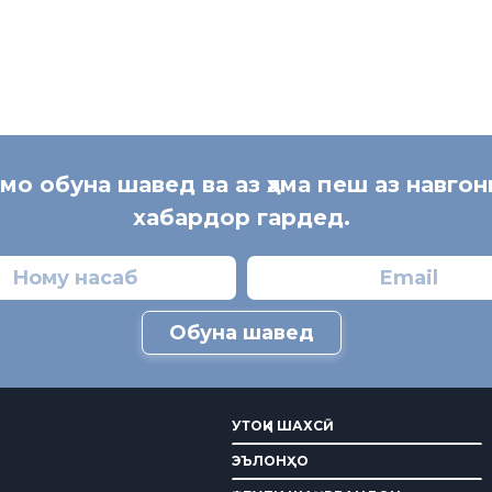
 мо обуна шавед ва аз ҳама пеш аз навгон
хабардор гардед.
Обуна шавед
УТОҚИ ШАХСӢ
ЭЪЛОНҲО