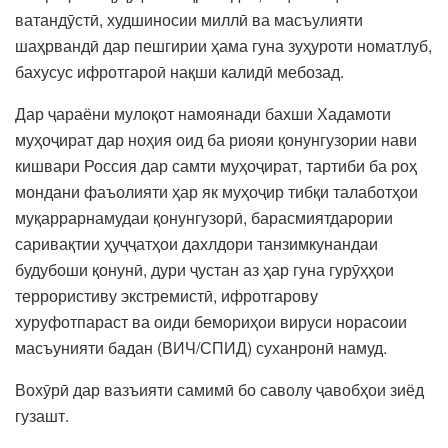
ватандӯстӣ, худшиносии миллӣ ва масъулияти
шаҳрвандӣ дар пешгирии ҳама гуна зуҳуроти номатлуб,
бахусус ифротгароӣ нақши калидӣ мебозад.
Дар ҷараёни мулоқот намоянади бахши Хадамоти
муҳоҷират дар ноҳия оид ба риояи қонунгузории нави
кишвари Россия дар самти муҳоҷират, тартиби ба роҳ
мондани фаъолияти ҳар як муҳоҷир тибқи талаботҳои
муқаррарнамудаи қонунгузорӣ, барасмиятдарории
саривақтии ҳуҷҷатҳои дахлдори танзимкунандаи
будубоши қонунӣ, дури ҷустан аз ҳар гуна гурӯҳҳои
террористиву экстремистӣ, ифротгарову
хуруфотпараст ва оиди бемориҳои вируси норасоии
масъунияти бадан (ВИЧ/СПИД) суханронӣ намуд.
Вохӯрӣ дар вазъияти самимӣ бо саволу ҷавобҳои зиёд
гузашт.