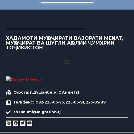
ХАДАМОТИ МУҲОҶИРАТИ ВАЗОРАТИ МЕҲНАТ,
МУҲОҶИРАТ ВА ШУҒЛИ АҲОЛИИ ҶУМҲУРИИ
ТОҶИКИСТОН
Суроға: г.Душанбе, к. С Айни 121
Тел/факс:+992-225-05-75, 225-05-91, 225-05-89
sh.umumi@migration.tj