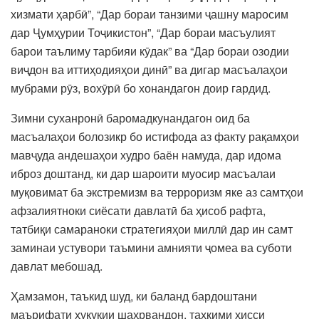
хизмати ҳарбӣ”, “Дар бораи танзими ҷашну маросим
дар Ҷумҳурии Тоҷикистон”, “Дар бораи масъулият
барои таълиму тарбияи кӯдак” ва “Дар бораи озодии
виҷдон ва иттиҳодияҳои динӣ” ва дигар масъалаҳои
мубрами рӯз, вохӯрӣ бо хонандагон доир гардид.
Зимни суханронӣ баромадкунандагон оид ба
масъалаҳои болозикр бо истифода аз факту рақамҳои
мавҷуда андешаҳои худро баён намуда, дар идома
иброз доштанд, ки дар шароити муосир масъалаи
муқовимат ба экстремизм ва терроризм яке аз самтҳои
афзалиятноки сиёсати давлатӣ ба ҳисоб рафта,
татбиқи самараноки стратегияҳои миллӣ дар ин самт
заминаи устувори таъмини амнияти ҷомеа ва суботи
давлат мебошад.
Ҳамзамон, таъкид шуд, ки баланд бардоштани
маърифати ҳуқуқии шаҳрвандон, таҳкими ҳисси