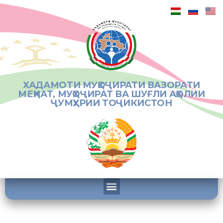
ХАДАМОТИ МУҲОҶИРАТИ ВАЗОРАТИ
МЕҲНАТ, МУҲОҶИРАТ ВА ШУҒЛИ АҲОЛИИ
ҶУМҲУРИИ ТОҶИКИСТОН