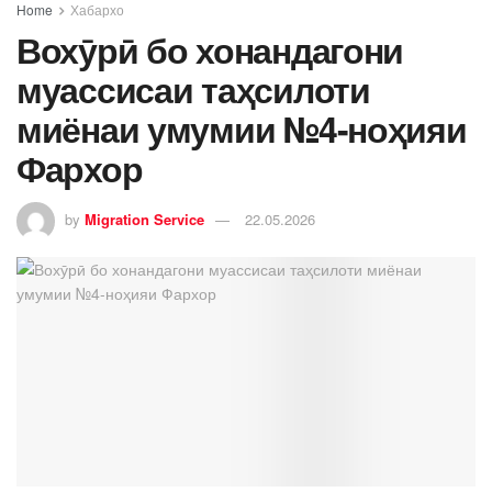
Home
Хабархо
Вохӯрӣ бо хонандагони
муассисаи таҳсилоти
миёнаи умумии №4-ноҳияи
Фархор
by
Migration Service
22.05.2026