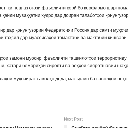
аст, ки пеш аз оғози фаъолияти корӣ бо корфармо шартнома
а қайди муваққатии худро дар доираи талаботҳои қонунгузо
хир дар қонунгузории Федератсияи Россия дар самти муҳоҷи
аи таҳсил дар муассисаҳои томактабӣ ва мактабии кишвари 
идҳои замони муосир, фаъолияти ташкилотҳои террористиву
енӣ, хатари бемориҳои сироятӣ ва роҳҳои сияротшавии ша
аҳои муҳоҷират саволҳо дода, масъулин ба саволҳои онҳо
Next Post
кинони Ҷамоати деҳоти
Суҳбату вохӯрӣ бо шаҳ