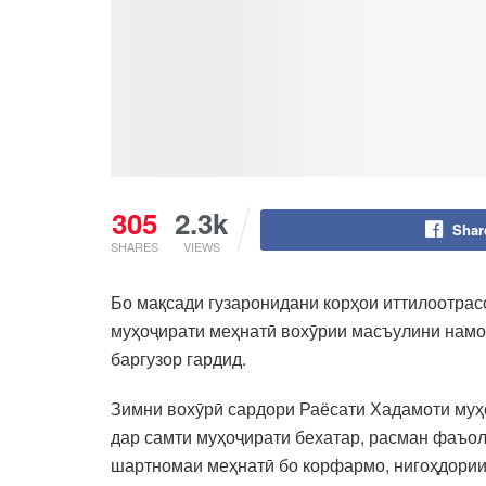
305
2.3k
Shar
SHARES
VIEWS
Бо мақсади гузаронидани корҳои иттилоотрас
муҳоҷирати меҳнатӣ вохӯрии масъулини намо
баргузор гардид.
Зимни вохӯрӣ сардори Раёсати Хадамоти муҳ
дар самти муҳоҷирати бехатар, расман фаъол
шартномаи меҳнатӣ бо корфармо, нигоҳдории