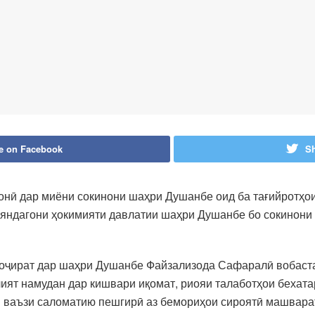
e on Facebook
Sh
онӣ дар миёни сокинони шаҳри Душанбе оид ба тағийротҳои
яндагони ҳокимияти давлатии шаҳри Душанбе бо сокинони 
оҷират дар шаҳри Душанбе Файзализода Сафаралӣ вобаста
ият намудан дар кишвари иқомат, риояи талаботҳои бехата
 ваъзи саломатию пешгирӣ аз бемориҳои сироятӣ машварат