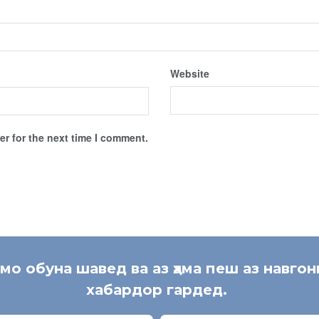
Website
r for the next time I comment.
 мо обуна шавед ва аз ҳама пеш аз навгон
хабардор гардед.