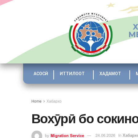
М
АСОСӢ
ИТТИЛООТ
ХАДАМОТ
Home
Хабархо
Вохӯрӣ бо сокин
by
Migration Service
24.06.2026
in
Хабарх