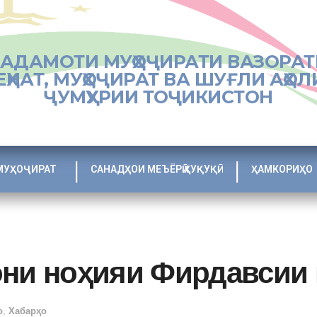
ХАДАМОТИ МУҲОҶИРАТИ ВАЗОРАТ
ЕҲНАТ, МУҲОҶИРАТ ВА ШУҒЛИ АҲОЛ
ҶУМҲУРИИ ТОҶИКИСТОН
МУҲОҶИРАТ
САНАДҲОИ МЕЪЁРӢ ҲУҚУҚӢ
ҲАМКОРИҲО
они ноҳияи Фирдавсии 
о
,
Хабарҳо