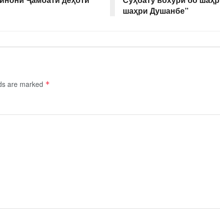
шаҳри Душанбе”
lds are marked
*