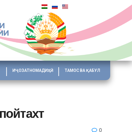
И
ИИ
ИҶОЗАТНОМАДИҲӢ
ТАМОС ВА ҚАБУЛ
пойтахт
0