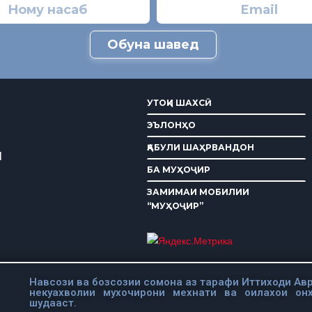
Обуна шавед
УТОҚИ ШАХСӢ
ЭЪЛОНҲО
ҚАБУЛИ ШАҲРВАНДОН
И
БА МУҲОҶИР
ЗАМИМАИ МОБИЛИИ
“МУҲОҶИР”
Навсози ва бозсозии сомона аз тарафи Иттиходи Авр
некуахволии мухочирони мехнати ва оилахои он
шудааст.