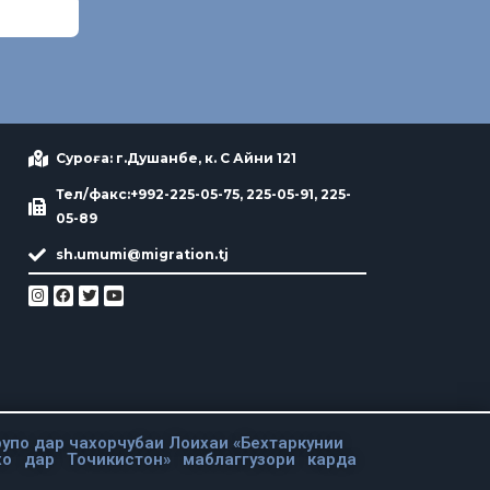
Суроға: г.Душанбе, к. С Айни 121
Тел/факс:+992-225-05-75, 225-05-91, 225-
05-89
sh.umumi@migration.tj
упо дар чахорчубаи Лоихаи «Бехтаркунии
хо дар Точикистон» маблаггузори карда