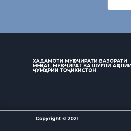
ХАДАМОТИ МУҲОҶИРАТИ ВАЗОРАТИ
МЕҲНАТ, МУҲОҶИРАТ ВА ШУҒЛИ АҲОЛИ
ҶУМҲУРИИ ТОҶИКИСТОН
Copyright © 2021