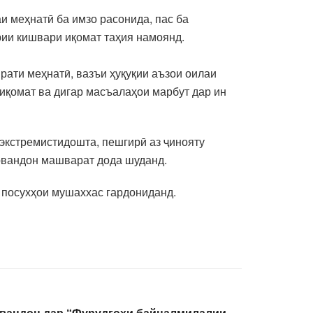
и меҳнатӣ ба имзо расонида, пас ба
рии кишвари иқомат таҳия намоянд.
рати меҳнатӣ, вазъи ҳуқуқии аъзои оилаи
иқомат ва дигар масъалаҳои марбут дар ин
 экстремистидошта, пешгирӣ аз ҷинояту
ҳрвандон машварат дода шуданд.
 посухҳои мушаххас гардониданд.
рвандон дар “Фурудгоҳи байналмилалии