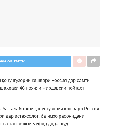
are on Twitter
 қонунгузории кишвари Россия дар самти
шаҳраки 46 ноҳияи Фирдавсии пойтахт
 ба талаботҳои қонунгузории кишвари Россия
рӣ дар истеҳсолот, ба имзо расонидани
 ва тавсияҳои муфид дода шуд.