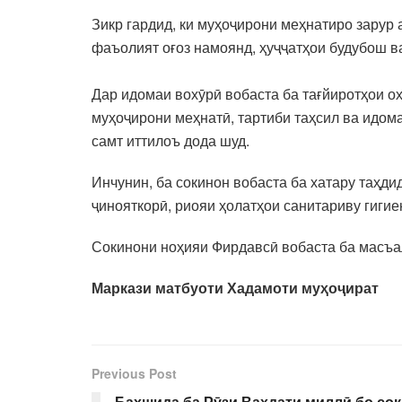
Зикр гардид, ки муҳоҷирони меҳнатиро зарур 
фаъолият оғоз намоянд, ҳуҷҷатҳои будубош в
Дар идомаи вохӯрӣ вобаста ба тағйиротҳои о
муҳоҷирони меҳнатӣ, тартиби таҳсил ва идом
самт иттилоъ дода шуд.
Инчунин, ба сокинон вобаста ба хатару таҳд
ҷинояткорӣ, риояи ҳолатҳои санитариву гиги
Сокинони ноҳияи Фирдавсӣ вобаста ба масъал
Маркази матбуоти Хадамоти муҳоҷират
Previous Post
Бахшида ба Рӯзи Ваҳдати миллӣ бо со