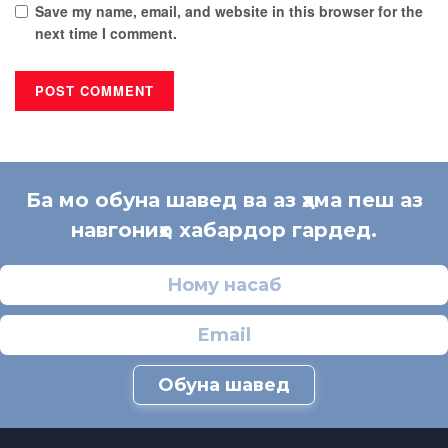
Save my name, email, and website in this browser for the
next time I comment.
Ба мо обуна шавед ва аз ҳама пеш аз
навгониҳо хабардор гардед.
Обуна шавед