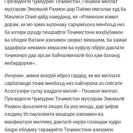
Президенти Ҷумҳурии Тоҷикистон, Пешвои миллат
муҳтарам Эмомалӣ Раҳмон дар Паёми имсолаи худ ба
Маҷлиси Олиӣ қайд намуданд, ки «Итминони комил
дорам, ки мо ҳама аҳлонаву сарҷамъона минбаъд низ
ба хотири рушду пешрафти Тоҷикистони маҳбубамон
ва ободии Ватани азизамон заҳмат мекашем, ба ҳамаи
ҳадафҳои некамон мерасем ва нуфузу обрӯи давлати
тоҷиконро дар арсаи байналмилалӣ боз ҳам баланд
мебардорем».
Инчунин, зимни вохӯрӣ иброз гардид, ки мо миллати
сарбаланди тоҷик минбаъд низ пайгирона аз сиёсати
Асосгузори сулҳу ваҳдати миллӣ – Пешвои миллат,
Президенти Ҷумҳурии Тоҷикистон муҳтарам Эмомалӣ
Раҳмон фаъолияти хешро ба роҳ монда, дар ҳифзи
озодиву Истиқлолияти кишвари азизамон ва
манфиатҳои милливу давлатӣ нерӯи созандаи худро
баҳри ободиву тараққиёти Тоҷикистони азизамон