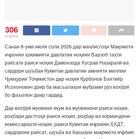
306
SHARES
Санаи 8-уми июли соли 2026 дар маҷлисгоҳи Мақомоти
иҷроияи ҳокимияти давлатии ноҳияи Варзоб таҳти
раёсати раиси ноҳия Дамонзода Хусрав Назаралӣ ва
сардори шуъбаи Кумитаи давлатии амнияти миллии
Ҷумҳурии Тоҷикистон дар ноҳия Қурбонов Бахтиёр
Исохонович доир ба масъалаҳои мубрами рӯз вохӯрӣ
бо фаъолон доир гардид.
Дар вохӯрӣ муовини якум ва муовинони раиси ноҳия,
роҳбари дастгоҳи раиси ноҳия, роҳбар ва кормандони
комиссариати ноҳия, раиси Кумитаи иҷроияи ҲХДТ,
сардорони раёсат, шуъба ва бахшҳои мақомоти иҷроия