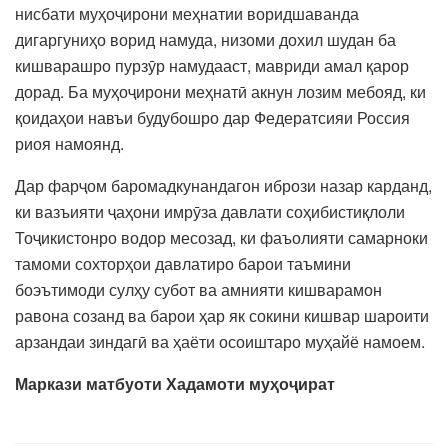
нисбати муҳоҷирони меҳнатии воридшаванда
дигаргуниҳо ворид намуда, низоми дохил шудан ба
кишварашро пурзӯр намудааст, мавриди амал қарор
дорад. Ба муҳоҷирони меҳнатӣ акнун лозим мебояд, ки
қоидаҳои навъи будубошро дар Федератсияи Россия
риоя намоянд.
Дар фарҷом баромадкунандагон ибрози назар карданд,
ки вазъияти ҷаҳони имрӯза давлати соҳибистиқлоли
Тоҷикистонро водор месозад, ки фаъолияти самарноки
тамоми сохторҳои давлатиро барои таъмини
боэътимоди сулҳу субот ва амнияти кишварамон
равона созанд ва барои ҳар як сокини кишвар шароити
арзандаи зиндагӣ ва ҳаёти осоиштаро муҳайё намоем.
Маркази матбуоти
Хадамоти муҳоҷират