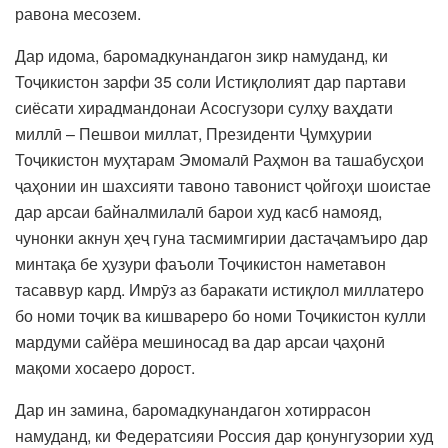
равона месозем.
Дар идома, баромадкунандагон зикр намуданд, ки
Тоҷикистон зарфи 35 соли Истиқлолият дар партави
сиёсати хирадмандонаи Асосгузори сулҳу ваҳдати
миллӣ – Пешвои миллат, Президенти Ҷумҳурии
Тоҷикистон муҳтарам Эмомалӣ Раҳмон ва ташабусҳои
ҷаҳонии ин шахсияти тавоно тавонист ҷойгоҳи шоистае
дар арсаи байналмилалӣ барои худ касб намояд,
чунонки акнун ҳеҷ гуна тасмимгирии дастаҷамъиро дар
минтақа бе ҳузури фаъоли Тоҷикистон наметавон
тасаввур кард. Имрӯз аз баракати истиқлол миллатеро
бо номи тоҷик ва кишвареро бо номи Тоҷикистон кулли
мардуми сайёра мешиносад ва дар арсаи ҷаҳонӣ
мақоми хосаеро дорост.
Дар ин замина, баромадкунандагон хотиррасон
намуданд, ки Федератсияи Россия дар қонунгузории худ