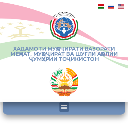
ХАДАМОТИ МУҲОҶИРАТИ ВАЗОРАТИ
МЕҲНАТ, МУҲОҶИРАТ ВА ШУҒЛИ АҲОЛИИ
ҶУМҲУРИИ ТОҶИКИСТОН