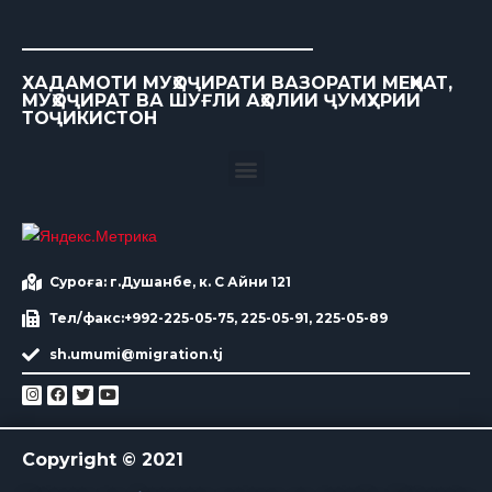
ХАДАМОТИ МУҲОҶИРАТИ ВАЗОРАТИ МЕҲНАТ,
МУҲОҶИРАТ ВА ШУҒЛИ АҲОЛИИ ҶУМҲУРИИ
ТОҶИКИСТОН
Суроға: г.Душанбе, к. С Айни 121
Тел/факс:+992-225-05-75, 225-05-91, 225-05-89
sh.umumi@migration.tj
Copyright © 2021