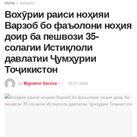
Home
Хабархо
Вохӯрии раиси ноҳияи
Варзоб бо фаъолони ноҳия
доир ба пешвози 35-
солагии Истиқлоли
давлатии Ҷумҳурии
Тоҷикистон
by
Migration Service
09.07.2026