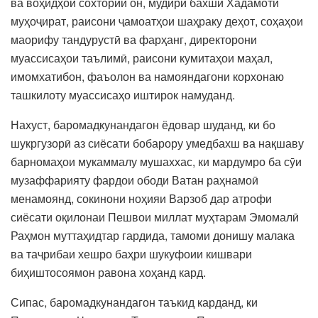
ва воҳидҳои сохтории он, мудири бахши Хадамоти
муҳоҷират, раисони ҷамоатҳои шаҳраку деҳот, соҳаҳои
маорифу тандурустӣ ва фарҳанг, директорони
муассисаҳои таълимӣ, раисони кумитаҳои маҳал,
имомхатибон, фаъолон ва намояндагони корхонаю
ташкилоту муассисаҳо иштирок намуданд.
Нахуст, баромадкунандагон ёдовар шуданд, ки бо
шукргузорӣ аз сиёсати бобарору умедбахш ва нақшаву
барномаҳои мукаммалу мушаххас, ки мардумро ба сӯи
музаффарияту фардои ободи Ватан раҳнамоӣ
менамоянд, сокинони ноҳияи Варзоб дар атрофи
сиёсати оқилонаи Пешвои миллат муҳтарам Эмомалӣ
Раҳмон муттаҳидтар гардида, тамоми донишу малака
ва таҷрибаи хешро баҳри шукуфоии кишвари
биҳиштосоямон равона хоҳанд кард.
Сипас, баромадкунандагон таъкид карданд, ки