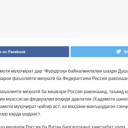
e on Facebook
Sh
моти муҳоҷират дар “Фурудгоҳи байналмилалии шаҳри Душ
барои фаъолияти меҳнатӣ ба Федератсияи Россия равонаан
фаъолияти меҳнатӣ ба кишвари Россия равонаанд, таъкид к
ии муассисаи федералии воҳиди давлатии (Хадамоти шино
дамоти муҳоҷират ҷойгир аст, аз маҳзани манъшудагон санҷ
зур карда шудааст.
 аз кишвари Россия ба Ватан баргаштаанд ҳамсуҳбат шуда,