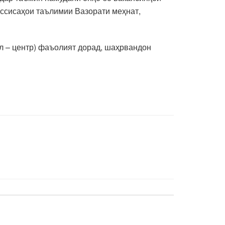
ассисаҳои таълимии Вазорати меҳнат,
л – центр) фаъолият дорад, шаҳрвандон