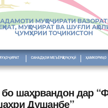
ХАДАМОТИ МУҲОҶИРАТИ ВАЗОРАТ
ЕҲНАТ, МУҲОҶИРАТ ВА ШУҒЛИ АҲОЛ
ҶУМҲУРИИ ТОҶИКИСТОН
МУҲОҶИРАТ
САНАДҲОИ МЕЪЁРӢ ҲУҚУҚӢ
ҲАМКОРИҲО
 бо шаҳрвандон дар “
шаҳри Душанбе”