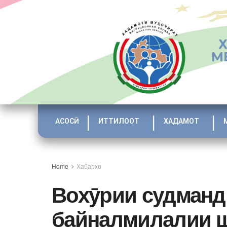
М
АСОСӢ
ИТТИЛООТ
ХАДАМОТ
Home
Хабархо
Вохӯрии судманд
байналмилалии 