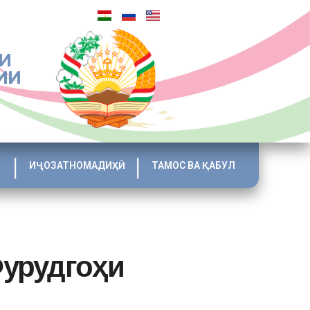
И
ИИ
ИҶОЗАТНОМАДИҲӢ
ТАМОС ВА ҚАБУЛ
Фурудгоҳи