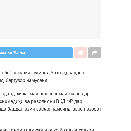
are on Twitter
анбе” вохӯрии судманд бо шаҳрвандон –
д, баргузор намуданд.
арданд, ки ҳатман шиносномаи худро дар
сномадиҳӣ ва раводид)-и ВКД ФР дар
ида баъдан азми сафар намоянд, зеро назорат
 дар таъмин намудани онҳо бо вакансияҳои