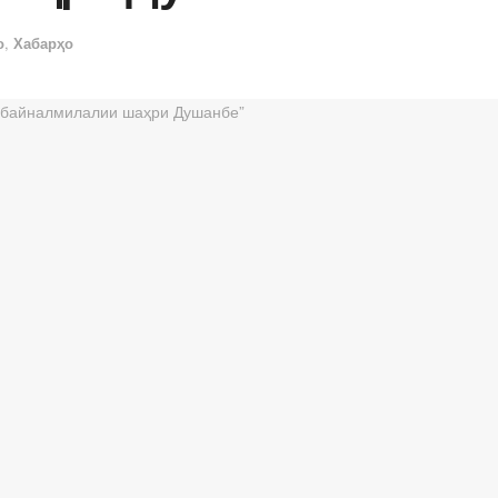
о
,
Хабарҳо