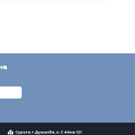
иҳо
Суроға: г.Душанбе, к. С Айни 121