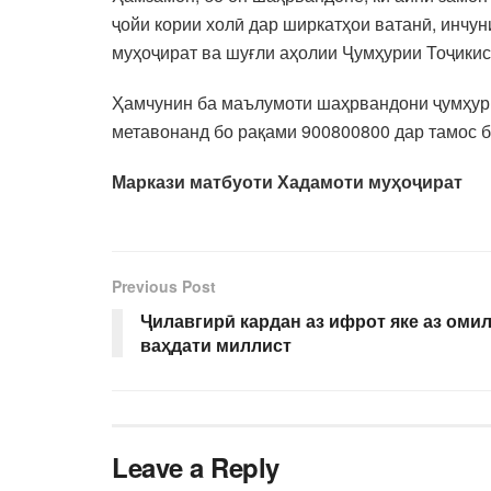
ҷойи кории холӣ дар ширкатҳои ватанӣ, инчу
муҳоҷират ва шуғли аҳолии Ҷумҳурии Тоҷикис
Ҳамчунин ба маълумоти шаҳрвандони ҷумҳурӣ 
метавонанд бо рақами 900800800 дар тамос 
Маркази матбуоти Хадамоти муҳоҷират
Previous Post
Ҷилавгирӣ кардан аз ифрот яке аз оми
ваҳдати миллист
Leave a Reply