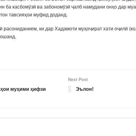
нин ба касбомӯзӣ ва забономӯзӣ ҷалб намудани онҳо дар му
тон тавсияҳои муфид доданд.
расониданием, ки дар Хадамоти муҳоҷират хати оҷилӣ (ко
бошанд.
Next Post
лҳои муҳими ҳифзи
Эълон!