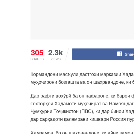
305
2.3k
Shar
SHARES
VIEWS
Кормандони масъули дастгоҳи марказии Хада
муҳоҷирони бозгашта ва он шаҳрвандоне, ки 
Дар рафти вохӯрӣ ба он нафароне, ки барои 
сохторҳои Хадамоти муҳоҷират ва Намояндаг
Ҷумҳурии Тоҷикистон (ПВС), ки дар бинои Ха
дар сарҳадоти қаламрави кишвари Россия пур
Ҳамзамон, бо он шаҳрвандоне, ки айни замон