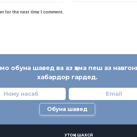
r for the next time I comment.
 мо обуна шавед ва аз ҳама пеш аз навгон
хабардор гардед.
Обуна шавед
УТОҚИ ШАХСӢ