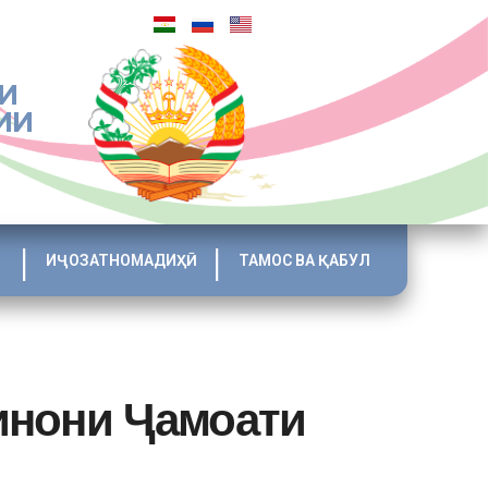
И
ИИ
ИҶОЗАТНОМАДИҲӢ
ТАМОС ВА ҚАБУЛ
инони Ҷамоати