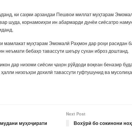
уданд, ки саҳми арзандаи Пешвои миллат муҳтарам Эмомал
вар шуда, корнамоиҳои ин абармарди дунёи сиёсатро наму
иданд.
и мамлакат муҳтарам Эмомалӣ Раҳмон дар роҳи расидан ба
ин неъмати бебаҳо тавассути шеъру сухан иброз доштанд.
икон дар низоми сиёсии ҷаҳон рӯйдоди воқеан беназир буда
 ҳалли низоъҳои дохилӣ тавассути гуфтушунид ва мусолиҳ
Next Post
амудани муҳоҷирати
Вохӯрӣ бо сокинони но