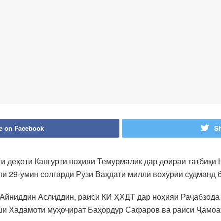
e on Facebook
Sh
ти деҳоти Кангурти ноҳияи Темурмалик дар доираи татбиқ
ли 29-умин солгарди Рӯзи Ваҳдати миллӣ вохӯрии судманд 
 Айниддин Аслиддин, раиси КИ ҲХДТ дар ноҳияи Раҷабзода
ши Хадамоти муҳоҷират Баҳордур Сафаров ва раиси Ҷамоа