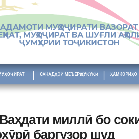
ХАДАМОТИ МУҲОҶИРАТИ ВАЗОРАТ
ЕҲНАТ, МУҲОҶИРАТ ВА ШУҒЛИ АҲОЛ
ҶУМҲУРИИ ТОҶИКИСТОН
МУҲОҶИРАТ
САНАДҲОИ МЕЪЁРӢ ҲУҚУҚӢ
ҲАМКОРИҲО
 Ваҳдати миллӣ бо сок
охӯрӣ баргузор шуд