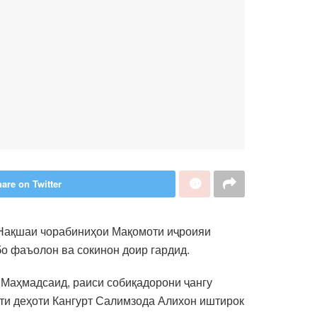
are on Twitter
и Нақшаи чорабиниҳои Мақомоти иҷроияи
бо фаъолон ва сокинон доир гардид.
 Маҳмадсаид, раиси собиқадорони ҷангу
ти деҳоти Кангурт Салимзода Алихон иштирок