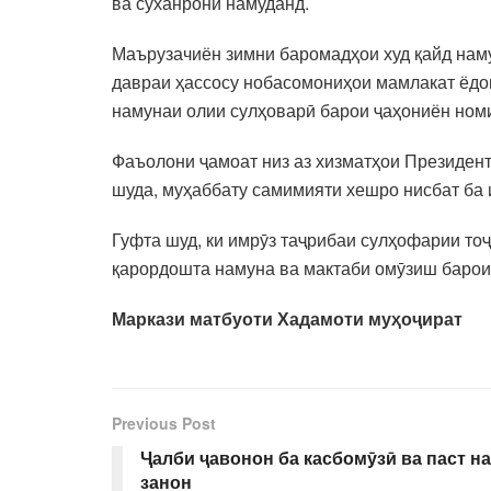
ва суханронӣ намуданд.
Маърузачиён зимни баромадҳои худ қайд нам
давраи ҳассосу нобасомониҳои мамлакат ёдо
намунаи олии сулҳоварӣ барои ҷаҳониён ном
Фаъолони ҷамоат низ аз хизматҳои Президент
шуда, муҳаббату самимияти хешро нисбат ба 
Гуфта шуд, ки имрӯз таҷрибаи сулҳофарии тоҷ
қарордошта намуна ва мактаби омӯзиш барои
Маркази матбуоти Хадамоти муҳоҷират
Previous Post
Ҷалби ҷавонон ба касбомӯзӣ ва паст н
занон