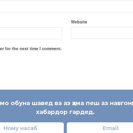
Website
r for the next time I comment.
 мо обуна шавед ва аз ҳама пеш аз навгон
хабардор гардед.