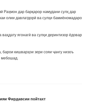
ӣ Раҳмон дар барқарор намудани сулҳ дар
наи олии давлатдорӣ ва сулҳи бамиёномадаро
 ваҳдату ягонагӣ ва сулҳи деринтизор ёдовар
, барои кишварҳои зери сояи ҷангу низоъ
а мебошад.
ҳияи Фирдавсии пойтахт