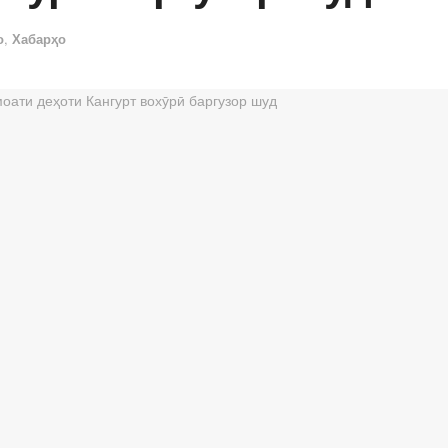
о
,
Хабарҳо