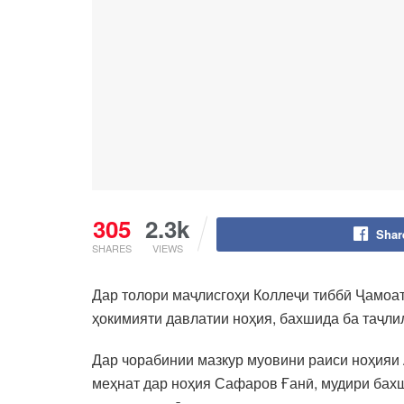
305
2.3k
Shar
SHARES
VIEWS
Дар толори маҷлисгоҳи Коллеҷи тиббӣ Ҷамоа
ҳокимияти давлатии ноҳия, бахшида ба таҷли
Дар чорабинии мазкур муовини раиси ноҳияи
меҳнат дар ноҳия Сафаров Ғанӣ, мудири бах