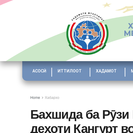
М
АСОСӢ
ИТТИЛООТ
ХАДАМОТ
Home
Хабархо
Бахшида ба Рӯзи
деҳоти Кангурт в