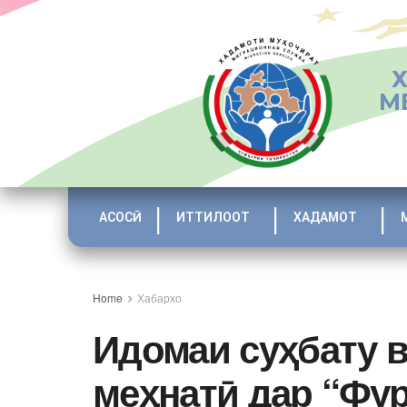
М
АСОСӢ
ИТТИЛООТ
ХАДАМОТ
Home
Хабархо
Идомаи суҳбату 
меҳнатӣ дар “Фу