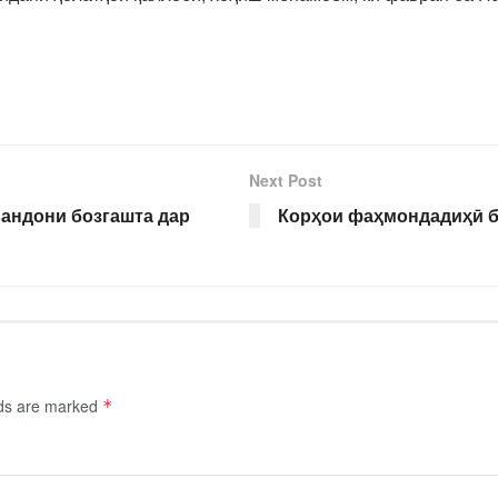
Next Post
вандони бозгашта дар
Корҳои фаҳмондадиҳӣ б
lds are marked
*