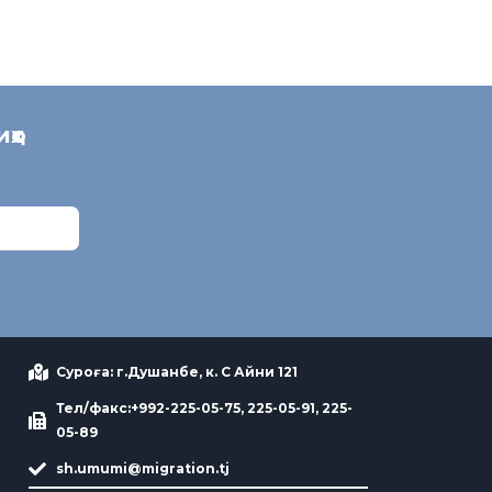
иҳо
Суроға: г.Душанбе, к. С Айни 121
Тел/факс:+992-225-05-75, 225-05-91, 225-
05-89
sh.umumi@migration.tj