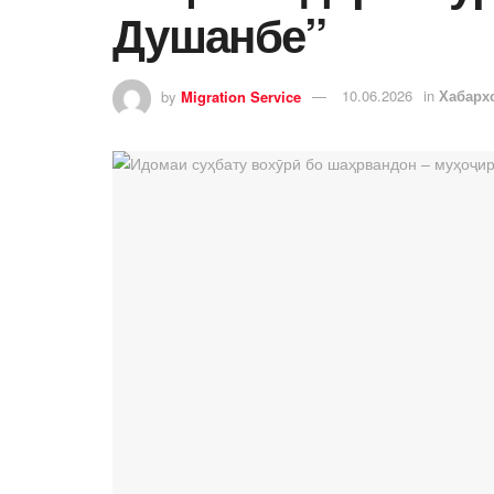
Душанбе”
by
Migration Service
10.06.2026
in
Хабарх