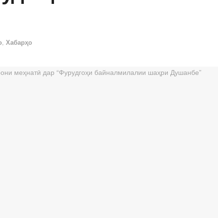
о
,
Хабарҳо