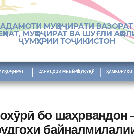
ХАДАМОТИ МУҲОҶИРАТИ ВАЗОРАТ
ЕҲНАТ, МУҲОҶИРАТ ВА ШУҒЛИ АҲОЛ
ҶУМҲУРИИ ТОҶИКИСТОН
МУҲОҶИРАТ
САНАДҲОИ МЕЪЁРӢ ҲУҚУҚӢ
ҲАМКОРИҲО
вохӯрӣ бо шаҳрвандон 
рудгоҳи байналмилали