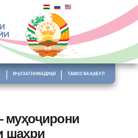
И
ИИ
ИҶОЗАТНОМАДИҲӢ
ТАМОС ВА ҚАБУЛ
– муҳоҷирони
и шаҳри