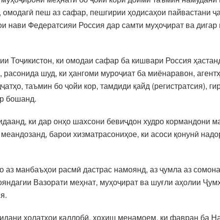
, омодагӣ пеш аз сафар, пешгирии ҳодисаҳои пайвастани ҷ
ои нави Федератсияи Россия дар самти муҳоҷират ва дигар
и Тоҷикистон, ки омодаи сафар ба кишвари Россия ҳастанд
расонида шуд, ки ҳангоми муроҷиат ба миёнаравон, агентҳ
атҳо, таъмин бо ҷойи кор, тамдиди қайд (регистратсия), ги
р бошанд.
дидаанд, ки дар онҳо шахсони бевиҷдон худро кормандони м
еандозанд, барои хизматрасониҳое, ки асоси қонунӣ надо
нҳо аз манбаъҳои расмӣ дастрас намоянд, аз ҷумла аз сомо
яндагии Вазорати меҳнат, муҳоҷират ва шуғли аҳолии Ҷум
я.
идани ҳолатҳои қаллобӣ, хоҳиш менамоем, ки фавран ба Н