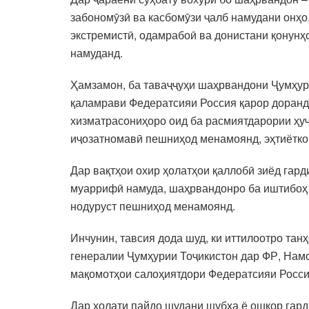
забономӯзӣ ва касбомӯзи ҷалб намудани онҳо
экстремистӣ, одамрабоӣ ва донистани қонунҳ
намуданд.
Ҳамзамон, ба таваҷҷуҳи шаҳрвандони Ҷумҳури
қаламрави Федератсияи Россия қарор доранд, 
хизматрасониҳоро оид ба расмиятдарории ҳуҷҷ
иҷозатномавӣ пешниҳод менамоянд, эҳтиётко
Дар вақтҳои охир ҳолатҳои қаллобӣ зиёд гар
муаррифӣ намуда, шаҳрвандонро ба иштибоҳ м
нодуруст пешниҳод менамоянд.
Инчунин, тавсия дода шуд, ки иттилоотро та
генералии Ҷумҳурии Тоҷикистон дар ФР, Намо
мақомотҳои салоҳиятдори Федератсияи Росси
Дар ҳолати пайдо шудани шубҳа ё ошкор гард