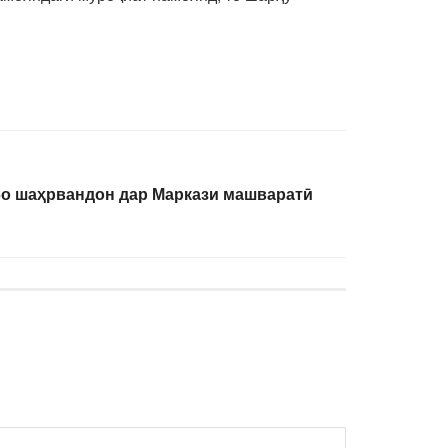
о шаҳрвандон дар Маркази машваратӣ