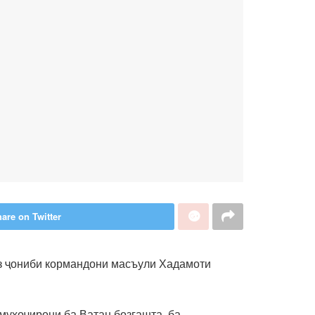
are on Twitter
з ҷониби кормандони масъули Хадамоти
муҳоҷирони ба Ватан бозгашта, ба