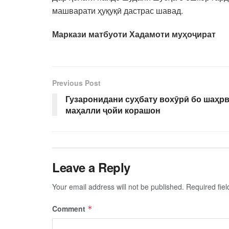
машварати ҳуқуқӣ дастрас шавад.
Маркази матбуоти Хадамоти муҳоҷират
Previous Post
Гузаронидани суҳбату вохӯрӣ бо шаҳр
маҳалли ҷойи корашон
Leave a Reply
Your email address will not be published.
Required fie
Comment
*