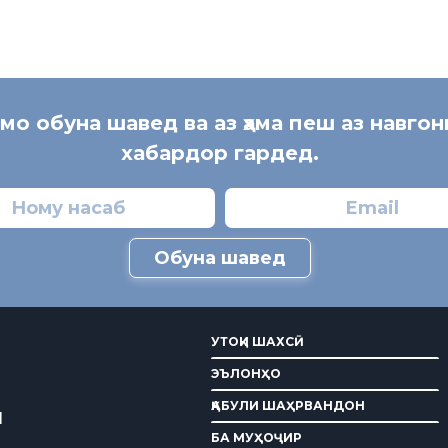
 мо обуна шавед ва аз ҳама пеш аз навгон
хабардор гардед.
Обуна шавед
УТОҚИ ШАХСӢ
ЭЪЛОНҲО
ҚАБУЛИ ШАҲРВАНДОН
И
БА МУҲОҶИР