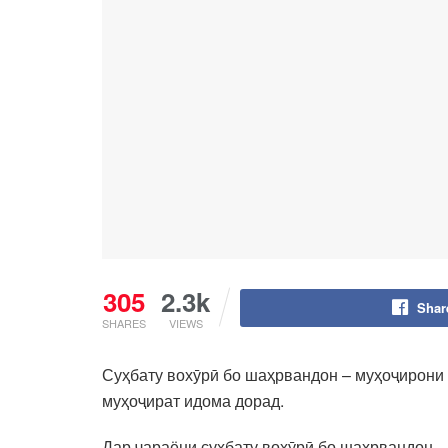
305
2.3k
Shar
SHARES
VIEWS
Суҳбату вохӯрӣ бо шаҳрвандон – муҳоҷирони
муҳоҷират идома дорад.
Дар ҷараёни суҳбату вохӯрӣ бо шаҳрвандон –