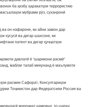
авонон ба ҳизбу ҳаракатҳои террористию
 масъалаҳои мубрами рӯз, суханронӣ
 ва он нафароне, ки айни замон дар
ои хусусӣ ва дигар шахсоне, ки
рифтани патент ва дигар ҳуҷҷатҳои
ақомоти давлатӣ ё “шарикони расмӣ”
ранд, маблағ талаб мекунанд ё маълумоти
наҳои расмии Сафорат, Консулгариҳои
ҳурии Тоҷикистон дар Федератсияи Россия ва
амояндагӣ муроҷиат намоянд, то шарҳу