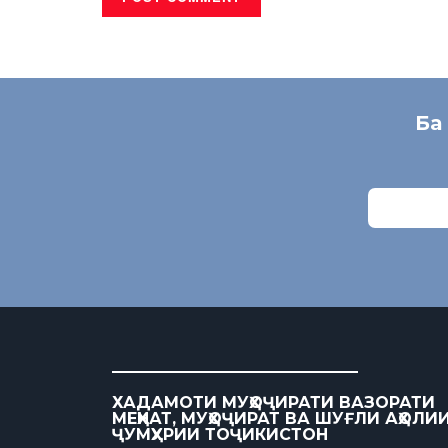
Ба
ХАДАМОТИ МУҲОҶИРАТИ ВАЗОРАТИ
МЕҲНАТ, МУҲОҶИРАТ ВА ШУҒЛИ АҲОЛИ
ҶУМҲУРИИ ТОҶИКИСТОН