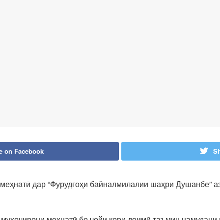
e on Facebook
Sh
 меҳнатӣ дар “Фурудгоҳи байналмилалии шаҳри Душанбе” а
 муҳоҷирони меҳнатӣ бо ҷойи кори доимӣ таъмин намудани 