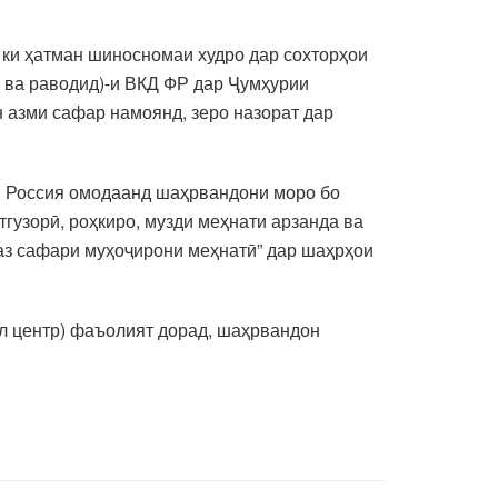
 ки ҳатман шиносномаи худро дар сохторҳои
ва раводид)-и ВКД ФР дар Ҷумҳурии
н азми сафар намоянд, зеро назорат дар
и Россия омодаанд шаҳрвандони моро бо
гузорӣ, роҳкиро, музди меҳнати арзанда ва
аз сафари муҳоҷирони меҳнатӣ” дар шаҳрҳои
л центр) фаъолият дорад, шаҳрвандон