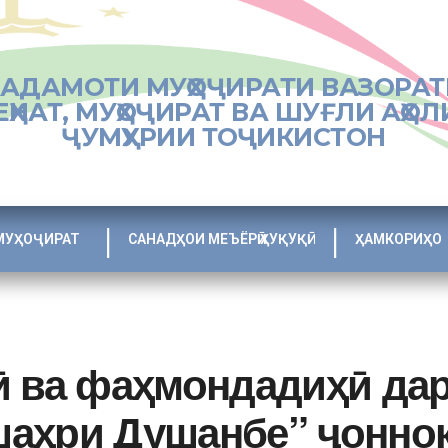
ХАДАМОТИ МУҲОҶИРАТИ ВАЗОРАТ
ЕҲНАТ, МУҲОҶИРАТ ВА ШУҒЛИ АҲОЛ
ҶУМҲУРИИ ТОҶИКИСТОН
МУҲОҶИРАТ
САНАДҲОИ МЕЪЁРӢ ҲУҚУҚӢ
ҲАМКОРИҲО
ӣ ва фаҳмондадиҳӣ да
аҳри Душанбе” ҷоннок