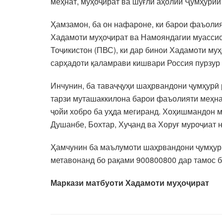
меҳнат, муҳоҷират ва шуғли аҳолии Ҷумҳурии
Ҳамзамон, ба он нафароне, ки барои фаъолия
Хадамоти муҳоҷират ва Намояндагии муасси
Тоҷикистон (ПВС), ки дар бинои Хадамоти муҳ
сарҳадоти қаламрави кишвари Россия пурзур 
Инчунин, ба таваҷҷуҳи шаҳрвандони ҷумҳурӣ
тарзи муташаккилона барои фаъолияти меҳнат
ҷойи хобро ба уҳда мегиранд. Хоҳишмандон 
Душанбе, Бохтар, Хуҷанд ва Хоруғ муроҷиат 
Ҳамчунин ба маълумоти шаҳрвандони ҷумҳурӣ
метавонанд бо рақами 900800800 дар тамос 
Маркази матбуоти Хадамоти муҳоҷират