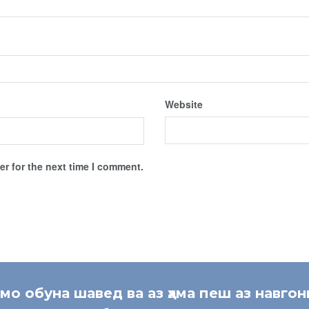
Website
r for the next time I comment.
 мо обуна шавед ва аз ҳама пеш аз навгон