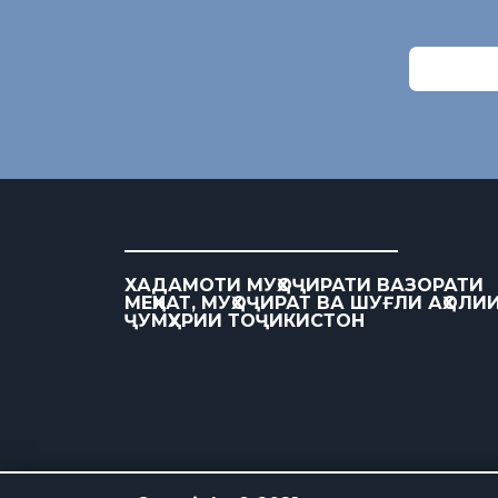
ХАДАМОТИ МУҲОҶИРАТИ ВАЗОРАТИ
МЕҲНАТ, МУҲОҶИРАТ ВА ШУҒЛИ АҲОЛИ
ҶУМҲУРИИ ТОҶИКИСТОН