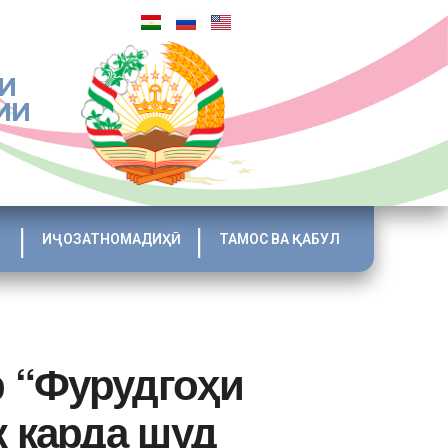
И
ИИ
ИҶОЗАТНОМАДИҲӢ
ТАМОС ВА ҚАБУЛ
р “Фурудгоҳи
 карда шуд