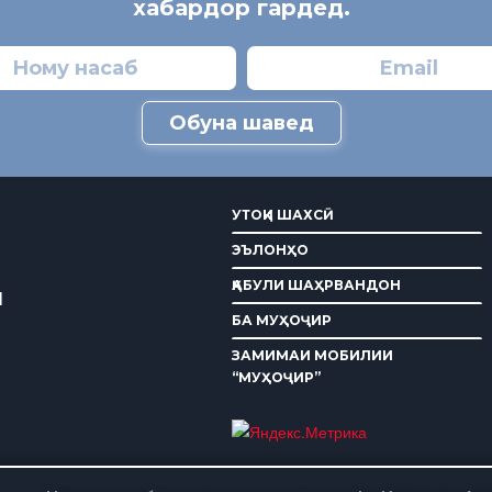
хабардор гардед.
Обуна шавед
УТОҚИ ШАХСӢ
ЭЪЛОНҲО
ҚАБУЛИ ШАҲРВАНДОН
И
БА МУҲОҶИР
ЗАМИМАИ МОБИЛИИ
“МУҲОҶИР”