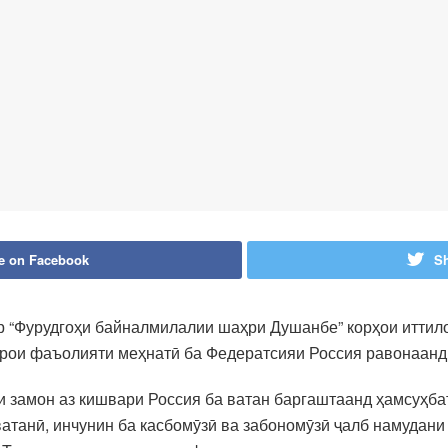
e on Facebook
Sh
 “Фурудгоҳи байналмилалии шаҳри Душанбе” корҳои иттил
арои фаъолияти меҳнатӣ ба Федератсияи Россия равонаанд,
ни замон аз кишвари Россия ба ватан баргаштаанд ҳамсуҳба
ватанӣ, инчунин ба касбомӯзӣ ва забономӯзӣ ҷалб намудан