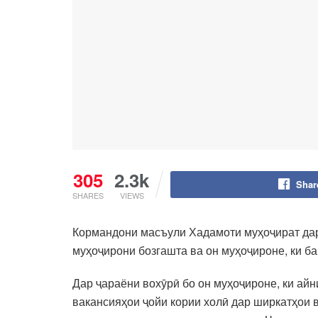
305
2.3k
Shar
SHARES
VIEWS
Кормандони масъули Хадамоти муҳоҷират дар
муҳоҷирони бозгашта ва он муҳоҷироне, ки б
Дар ҷараёни вохӯрӣ бо он муҳоҷироне, ки ай
вакансияҳои ҷойи кории холӣ дар ширкатҳои 