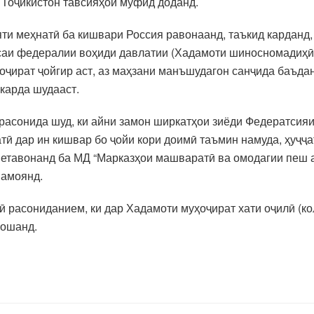
 Тоҷикистон тавсияҳои муфид доданд.
ти меҳнатӣ ба кишвари Россия равонаанд, таъкид карданд,
саи федералии воҳиди давлатии (Хадамоти шиносномадиҳӣ 
оҷират ҷойгир аст, аз маҳзани манъшудагон санҷида баъда
карда шудааст.
 расонида шуд, ки айни замон ширкатҳои зиёди Федератсия
ӣ дар ин кишвар бо ҷойи кори доимӣ таъмин намуда, ҳуҷҷат
метавонанд ба МД “Марказҳои машваратӣ ва омодагии пеш 
намоянд.
 расониданием, ки дар Хадамоти муҳоҷират хати оҷилӣ (ко
бошанд.