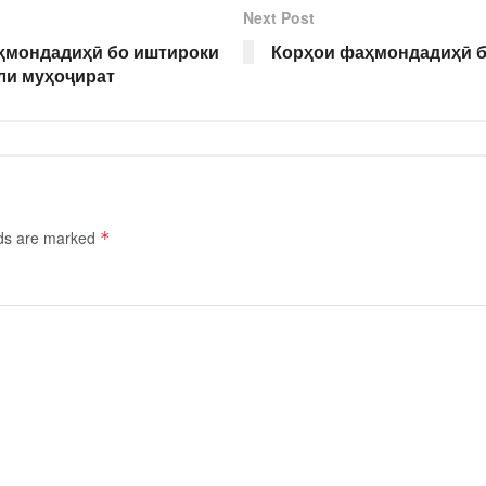
Next Post
ҳмондадиҳӣ бо иштироки
Корҳои фаҳмондадиҳӣ б
ли муҳоҷират
lds are marked
*