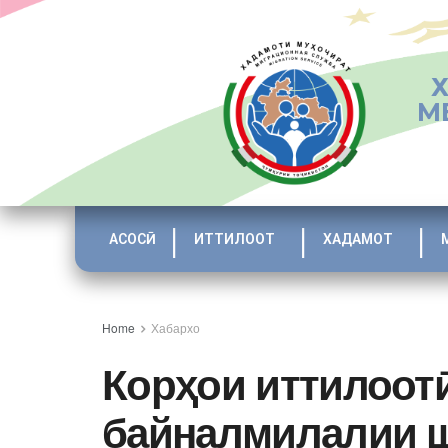
М
АСОСӢ
ИТТИЛООТ
ХАДАМОТ
Home
Хабархо
Корҳои иттилоот
байналмилалии ш