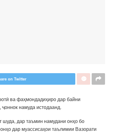
are on Twitter
оотӣ ва фаҳмондадиҳиро дар байни
 ҷоннок намуда истодаанд.
т шуда, дар таъмин намудани онҳо бо
и онҳо дар муассисаҳои таълимии Вазорати