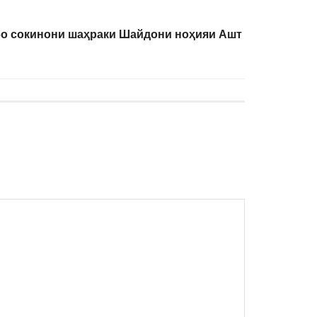
о сокинони шаҳраки Шайдони ноҳияи Ашт