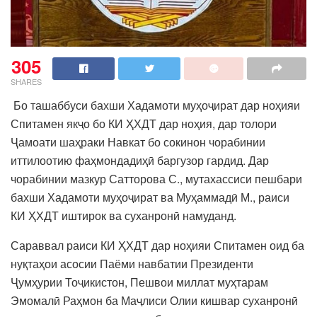
305
SHARES
Бо ташаббуси бахши Хадамоти муҳоҷират дар ноҳияи
Спитамен якҷо бо КИ ҲХДТ дар ноҳия, дар толори
Ҷамоати шаҳраки Навкат бо сокинон чорабинии
иттилоотию фаҳмондадиҳӣ баргузор гардид. Дар
чорабинии мазкур Сатторова С., мутахассиси пешбари
бахши Хадамоти муҳоҷират ва Муҳаммадӣ М., раиси
КИ ҲХДТ иштирок ва суханронӣ намуданд.
Сараввал раиси КИ ҲХДТ дар ноҳияи Спитамен оид ба
нуқтаҳои асосии Паёми навбатии Президенти
Ҷумҳурии Тоҷикистон, Пешвои миллат муҳтарам
Эмомалӣ Раҳмон ба Маҷлиси Олии кишвар суханронӣ