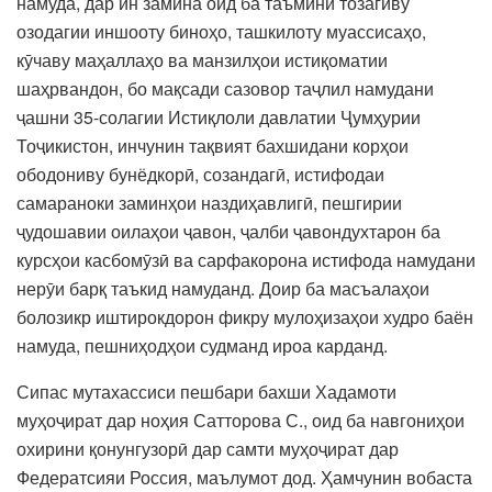
намуда, дар ин замина оид ба таъмини тозагиву
озодагии иншооту биноҳо, ташкилоту муассисаҳо,
кӯчаву маҳаллаҳо ва манзилҳои истиқоматии
шаҳрвандон, бо мақсади сазовор таҷлил намудани
ҷашни 35-солагии Истиқлоли давлатии Ҷумҳурии
Тоҷикистон, инчунин тақвият бахшидани корҳои
ободониву бунёдкорӣ, созандагӣ, истифодаи
самараноки заминҳои наздиҳавлигӣ, пешгирии
ҷудошавии оилаҳои ҷавон, ҷалби ҷавондухтарон ба
курсҳои касбомӯзӣ ва сарфакорона истифода намудани
нерӯи барқ таъкид намуданд. Доир ба масъалаҳои
болозикр иштирокдорон фикру мулоҳизаҳои худро баён
намуда, пешниҳодҳои судманд ироа карданд.
Сипас мутахассиси пешбари бахши Хадамоти
муҳоҷират дар ноҳия Сатторова С., оид ба навгониҳои
охирини қонунгузорӣ дар самти муҳоҷират дар
Федератсияи Россия, маълумот дод. Ҳамчунин вобаста