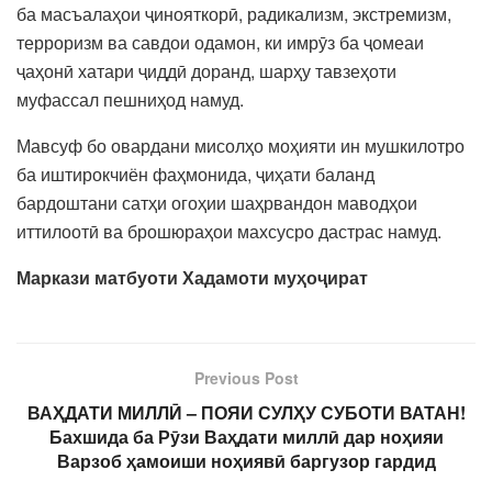
ба масъалаҳои ҷинояткорӣ, радикализм, экстремизм,
терроризм ва савдои одамон, ки имрӯз ба ҷомеаи
ҷаҳонӣ хатари ҷиддӣ доранд, шарҳу тавзеҳоти
муфассал пешниҳод намуд.
Мавсуф бо овардани мисолҳо моҳияти ин мушкилотро
ба иштирокчиён фаҳмонида, ҷиҳати баланд
бардоштани сатҳи огоҳии шаҳрвандон маводҳои
иттилоотӣ ва брошюраҳои махсусро дастрас намуд.
Маркази матбуоти
Хадамоти му
ҳ
о
ҷ
ират
Previous Post
ВАҲДАТИ МИЛЛӢ – ПОЯИ СУЛҲУ СУБОТИ ВАТАН!
Бахшида ба Рӯзи Ваҳдати миллӣ дар ноҳияи
Варзоб ҳамоиши ноҳиявӣ баргузор гардид