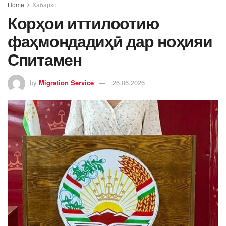
Home
Хабархо
Корҳои иттилоотию
фаҳмондадиҳӣ дар ноҳияи
Спитамен
by
Migration Service
26.06.2026