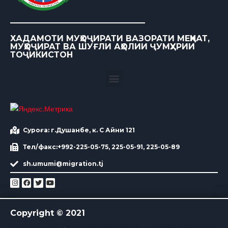
ХАДАМОТИ МУҲОҶИРАТИ ВАЗОРАТИ МЕҲНАТ,
МУҲОҶИРАТ ВА ШУҒЛИ АҲОЛИИ ҶУМҲУРИИ
ТОҶИКИСТОН
Суроға: г.Душанбе, к. С Айни 121
Тел/факс:+992-225-05-75, 225-05-91, 225-05-89
sh.umumi@migration.tj
Copyright © 2021