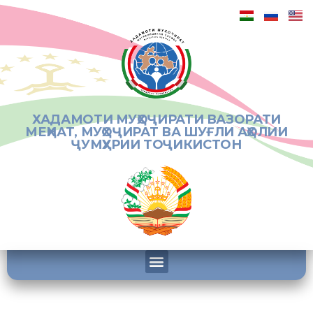
ХАДАМОТИ МУҲОҶИРАТИ ВАЗОРАТИ
МЕҲНАТ, МУҲОҶИРАТ ВА ШУҒЛИ АҲОЛИИ
ҶУМҲУРИИ ТОҶИКИСТОН