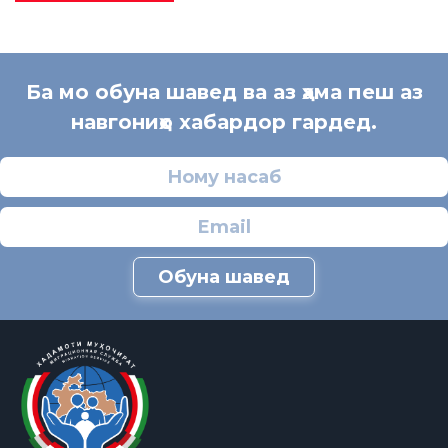
Ба мо обуна шавед ва аз ҳама пеш аз
навгониҳо хабардор гардед.
Обуна шавед