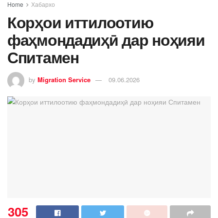
Home
Хабархо
Корҳои иттилоотию
фаҳмондадиҳӣ дар ноҳияи
Спитамен
by
Migration Service
09.06.2026
305