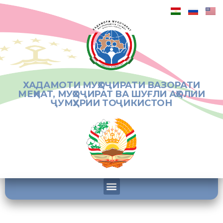
ХАДАМОТИ МУҲОҶИРАТИ ВАЗОРАТИ
МЕҲНАТ, МУҲОҶИРАТ ВА ШУҒЛИ АҲОЛИИ
ҶУМҲУРИИ ТОҶИКИСТОН