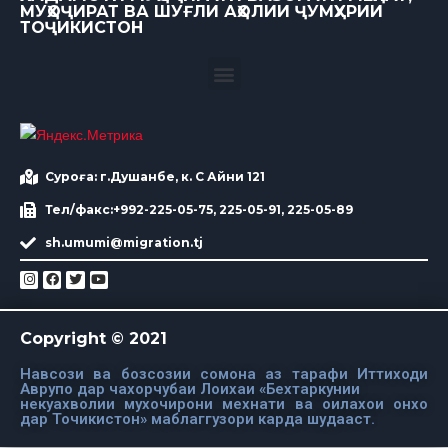
МУҲОҶИРАТ ВА ШУҒЛИ АҲОЛИИ ҶУМҲУРИИ
ТОҶИКИСТОН
Суроға: г.Душанбе, к. С Айни 121
Тел/факс:+992-225-05-75, 225-05-91, 225-05-89
sh.umumi@migration.tj
Copyright © 2021
Навсози ва бозсозии сомона аз тарафи Иттиходи
Аврупо дар чахорчубаи Лоихаи «Бехтаркунии
некуахволии мухочирони мехнати ва оилахои онхо
дар Точикистон» маблаггузори карда шудааст.