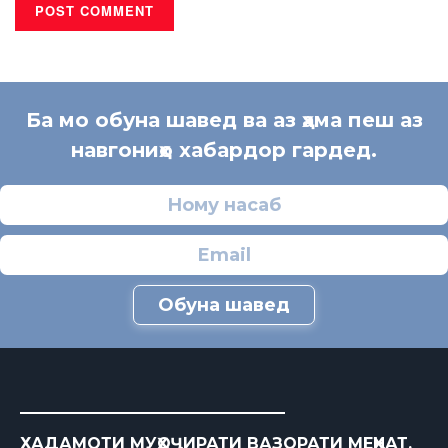
Ба мо обуна шавед ва аз ҳама пеш аз
навгониҳо хабардор гардед.
Обуна шавед
ХАДАМОТИ МУҲОҶИРАТИ ВАЗОРАТИ МЕҲНАТ,