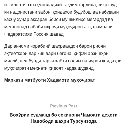
иттилоотию фаҳмондадиҳӣ тақдим гардида, зикр шуд,
ки надонистани забон, қоидаҳои будубош ва набудани
касбу ҳунар аксаран боиси мушкилиҳо мегардад ва
метавонад сабаби ихроҷи муҳоҷирон аз қаламрави
Федератсияи Россия шавад.
Дар анҷоми чорабинӣ шаҳрвандон барои риояи
эҳтиёткорӣ дар кишвари бегона, ҳифзи арзишҳои
миллӣ, пешбурди тарзи ҳаёти солим ва иҷрои қоидаҳои
муҳоҷирати меҳнатӣ ҳидоят карда шуданд.
Маркази матбуоти
Хадамоти му
ҳ
о
ҷ
ират
Previous Post
Вохӯрии судманд бо сокинони Ҷамоати деҳоти
Навободи шаҳри Турсунзода