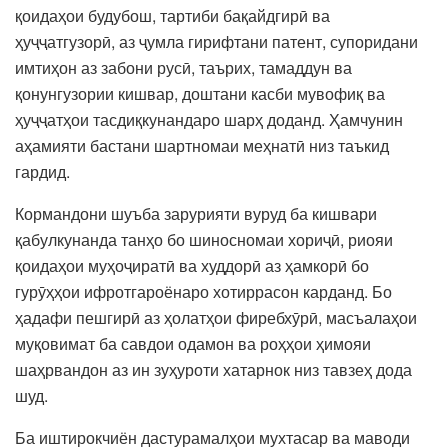
қоидаҳои будубош, тартиби бақайдгирӣ ва
ҳуҷҷатгузорӣ, аз ҷумла гирифтани патент, супоридани
имтиҳон аз забони русӣ, таърих, тамаддун ва
қонунгузории кишвар, доштани касби мувофиқ ва
ҳуҷҷатҳои тасдиқкунандаро шарҳ доданд. Ҳамчунин
аҳамияти бастани шартномаи меҳнатӣ низ таъкид
гардид.
Кормандони шуъба зарурияти вуруд ба кишвари
қабулкунанда танҳо бо шиносномаи хориҷӣ, риояи
қоидаҳои муҳоҷиратӣ ва худдорӣ аз ҳамкорӣ бо
гурӯҳҳои ифротгароёнаро хотиррасон карданд. Бо
ҳадафи пешгирӣ аз ҳолатҳои фиребхӯрӣ, масъалаҳои
муқовимат ба савдои одамон ва роҳҳои ҳимояи
шаҳрвандон аз ин зуҳуроти хатарнок низ тавзеҳ дода
шуд.
Ба иштирокчиён дастурамалҳои мухтасар ва маводи