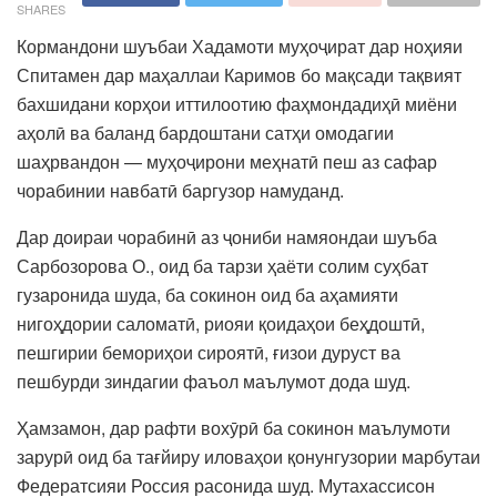
SHARES
Кормандони шуъбаи Хадамоти муҳоҷират дар ноҳияи
Спитамен дар маҳаллаи Каримов бо мақсади тақвият
бахшидани корҳои иттилоотию фаҳмондадиҳӣ миёни
аҳолӣ ва баланд бардоштани сатҳи омодагии
шаҳрвандон — муҳоҷирони меҳнатӣ пеш аз сафар
чорабинии навбатӣ баргузор намуданд.
Дар доираи чорабинӣ аз ҷониби намяондаи шуъба
Сарбозорова О., оид ба тарзи ҳаёти солим суҳбат
гузаронида шуда, ба сокинон оид ба аҳамияти
нигоҳдории саломатӣ, риояи қоидаҳои беҳдоштӣ,
пешгирии бемориҳои сироятӣ, ғизои дуруст ва
пешбурди зиндагии фаъол маълумот дода шуд.
Ҳамзамон, дар рафти вохӯрӣ ба сокинон маълумоти
зарурӣ оид ба тағйиру иловаҳои қонунгузории марбутаи
Федератсияи Россия расонида шуд. Мутахассисон