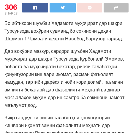
306
SHARES
Бо ибтикори шуъбаи Хадамоти муҳоҷират дар шаҳри
Турсунзода вохӯрии судманд бо сокинони деҳаи
Шодмон-1 Ҷамоати деҳоти Навобод баргузор гардид.
Дар вохӯрии мазкур, сардори шуъбаи Хадамоти
муҳоҷират дар шаҳри Турсунзода Қурбоналӣ Эмомов,
вобаста ба муҳоҷирати бехатар, риояи талаботҳои
қонунгузории кишвари иқомат, расман фаъолият
намудан, тартиби дарёфти ҷойи кори доимӣ, таъмини
амнияти бехатарӣ дар фаъолияти меҳнатӣ ва дигар
масъалаҳои муҳим дар ин самтро ба сокинони ҷамоат
маълумот дод.
Зикр гардид, ки риояи талаботҳои қонунгузории
кишвари иқомат зимни фаъолияти меҳнатӣ дар
Федератсияи Россия кафолати фаъолияти меҳнатиро