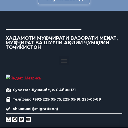
ХАДАМОТИ МУҲОҶИРАТИ ВАЗОРАТИ МЕҲНАТ,
МУҲОҶИРАТ ВА ШУҒЛИ АҲОЛИИ ҶУМҲУРИИ
ТОҶИКИСТОН
Суроға: г.Душанбе, к. С Айни 121
Тел/факс:+992-225-05-75, 225-05-91, 225-05-89
sh.umumi@migration.tj