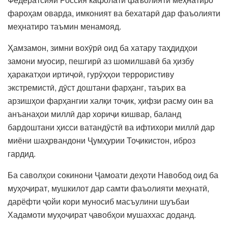
фароҳам оварда, имконият ва бехатарӣ дар фаъолияти
меҳнатиро таъмин менамояд.
Ҳамзамон, зимни вохӯрӣ оид ба хатару таҳдидҳои
замони муосир, пешгирӣ аз шомилшавӣ ба ҳизбу
ҳаракатҳои иртиҷоӣ, гурӯҳҳои террористиву
экстремистӣ, дӯст доштани фарҳанг, таърих ва
арзишҳои фарҳангии халқи тоҷик, ҳифзи расму оин ва
анъанаҳои миллӣ дар хориҷи кишвар, баланд
бардоштани ҳисси ватандӯстӣ ва ифтихори миллӣ дар
миёни шаҳрвандони Ҷумҳурии Тоҷикистон, иброз
гардид.
Ба саволҳои сокинони Ҷамоати деҳоти Навобод оид ба
муҳоҷират, мушкилот дар самти фаъолияти меҳнатӣ,
дарёфти ҷойи кори муносиб масъулини шуъбаи
Хадамоти муҳоҷират ҷавобҳои мушаххас доданд.