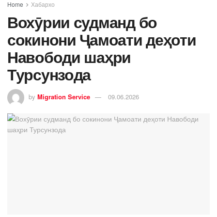
Home
Хабархо
Вохӯрии судманд бо
сокинони Ҷамоати деҳоти
Навободи шаҳри
Турсунзода
by
Migration Service
09.06.2026