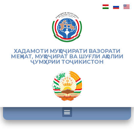
ХАДАМОТИ МУҲОҶИРАТИ ВАЗОРАТИ
МЕҲНАТ, МУҲОҶИРАТ ВА ШУҒЛИ АҲОЛИИ
ҶУМҲУРИИ ТОҶИКИСТОН