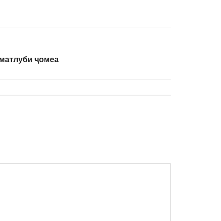
оматлуби ҷомеа