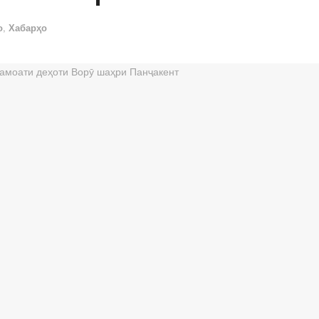
о
,
Хабарҳо