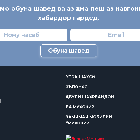
 мо обуна шавед ва аз ҳама пеш аз навгон
хабардор гардед.
Обуна шавед
УТОҚИ ШАХСӢ
ЭЪЛОНҲО
ҚАБУЛИ ШАҲРВАНДОН
И
БА МУҲОҶИР
ЗАМИМАИ МОБИЛИИ
“МУҲОҶИР”