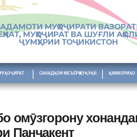
ХАДАМОТИ МУҲОҶИРАТИ ВАЗОРАТ
ЕҲНАТ, МУҲОҶИРАТ ВА ШУҒЛИ АҲОЛ
ҶУМҲУРИИ ТОҶИКИСТОН
МУҲОҶИРАТ
САНАДҲОИ МЕЪЁРӢ ҲУҚУҚӢ
ҲАМКОРИҲО
бо омӯзгорону хонанда
ри Панҷакент