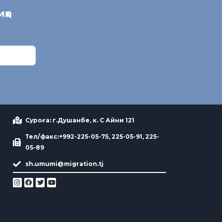
иҳо
Суроға: г.Душанбе, к. С Айни 121
Тел/факс:+992-225-05-75, 225-05-91, 225-
05-89
sh.umumi@migration.tj