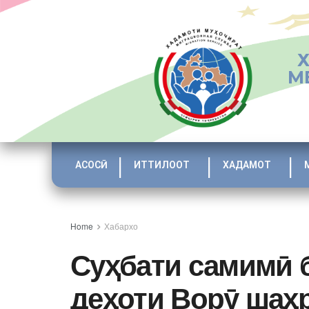
М
АСОСӢ
ИТТИЛООТ
ХАДАМОТ
Home
Хабархо
Суҳбати самимӣ 
деҳоти Ворӯ шаҳ