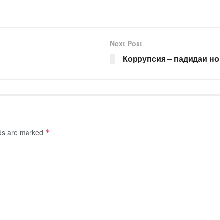
Next Post
Коррупсия – падидаи н
lds are marked
*