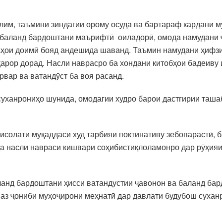
олим, таъмини зиндагии орому осуда ва бартараф кардани 
и баланд бардоштани маърифтӣ оиладорӣ, омода намудани 
аҳои доимӣ бояд андешида шаванд. Таъмин намудани ҳифзи
арор дорад. Насли наврасро ба хондани китобҳои бадеиву 
рвар ва ватандӯст ба воя расанд.
суханрониҳо шунида, омодагии худро барои дастгирии таш
рисолати муқаддаси худ тарбияи поктинативу зебопарастӣ,
а насли навраси кишвари соҳибистиқлоламонро дар рӯҳияи
ланд бардоштани ҳисси ватандустии ҷавонон ва баланд ба
аз ҷониби муҳоҷирони меҳнатӣ дар давлати будубош сухан