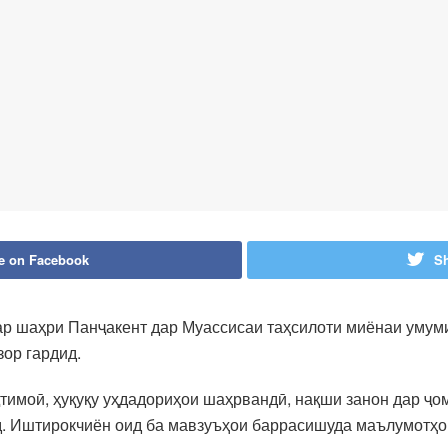
e on Facebook
Sh
р шаҳри Панҷакент дар Муассисаи таҳсилоти миёнаи умум
зор гардид.
тимоӣ, ҳуқуқу уҳдадориҳои шаҳрвандӣ, нақши занон дар ҷо
 Иштирокчиён оид ба мавзуъҳои баррасишуда маълумотҳои