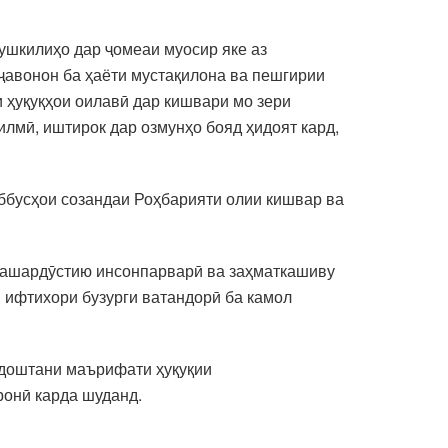
мушкилиҳо дар ҷомеаи муосир яке аз
ҷавонон ба ҳаёти мустақилона ва пешгирии
 ҳуқуқҳои оилавӣ дар кишвари мо зери
илмӣ, иштирок дар озмунҳо бояд ҳидоят кард,
аббусҳои созандаи Роҳбарияти олии кишвар ва
 башардӯстию инсонпарварӣ ва заҳматкашиву
 ифтихори бузурги ватандорӣ ба камол
рдоштани маърифати ҳуқуқии
ронӣ карда шуданд.