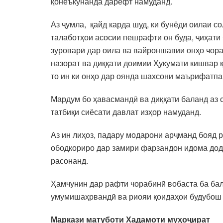
қонеъкунанда дарёфт намуданд.
Аз ҷумла, қайд карда шуд, ки бунёди оилаи с
талаботҳои асосии пешрафти он буда, ҷиҳат
зуроварӣ дар оила ва вайроншавии онҳо чор
назорат ва диққати доимии Ҳукумати кишвар қ
то ин ки онҳо дар оянда шахсони маърифатпа
Мардум бо ҳавасмандӣ ва диққати баланд аз 
татбиқи сиёсати давлат изҳор намуданд.
Аз ин лиҳоз, падару модарони арҷманд бояд 
ободкориро дар замири фарзандон идома дод
расонанд.
Ҳамчунин дар рафти чорабинӣ вобаста ба ба
умумишаҳрвандӣ ва риояи қоидаҳои будубош 
Маркази матуботи Хадамоти муҳоҷират