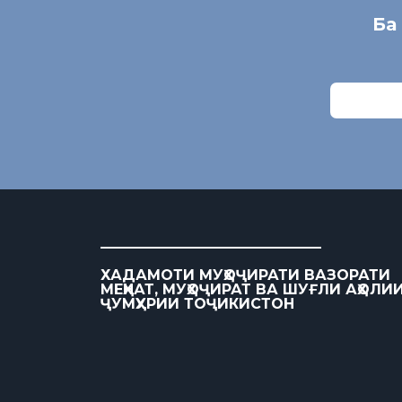
Ба
ХАДАМОТИ МУҲОҶИРАТИ ВАЗОРАТИ
МЕҲНАТ, МУҲОҶИРАТ ВА ШУҒЛИ АҲОЛИ
ҶУМҲУРИИ ТОҶИКИСТОН