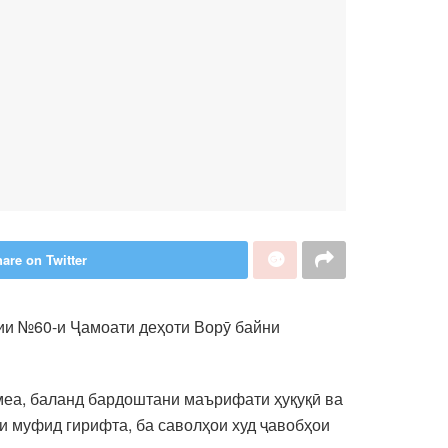
are on Twitter
ии №60-и Ҷамоати деҳоти Ворӯ байни
меа, баланд бардоштани маърифати ҳуқуқӣ ва
 муфид гирифта, ба саволҳои худ ҷавобҳои