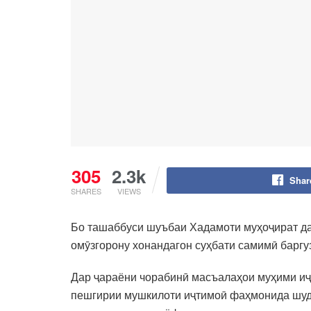
305
2.3k
Shar
SHARES
VIEWS
Бо ташаббуси шуъбаи Хадамоти муҳоҷират да
омӯзгорону хонандагон суҳбати самимӣ баргу
Дар ҷараёни чорабинӣ масъалаҳои муҳими иҷ
пешгирии мушкилоти иҷтимоӣ фаҳмонида шуд.