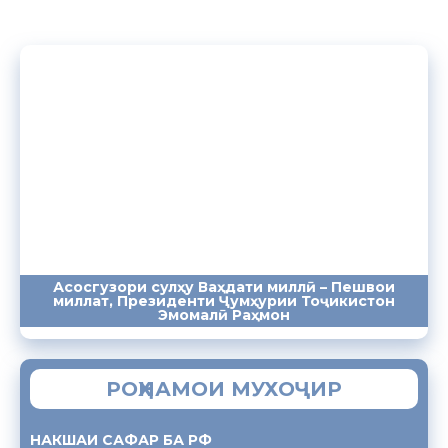
Асосгузори сулҳу Ваҳдати миллӣ – Пешвои
миллат, Президенти Ҷумҳурии Тоҷикистон
ПАЁМҲО
СУХАНРОНИҲО
СОМОНА
Эмомалӣ Раҳмон
РОҲНАМОИ МУХОҶИР
НАКШАИ САФАР БА РФ