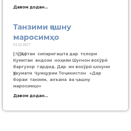
Давом додан...
Танзими ҷашну
маросимҳо
03.10.2017
[:tj]Ҳафтаи сипаригашта дар толори
Кумитаи андози ноҳияи Шуғнон вохўрӣ
баргузор гардид. Дар ин вохўрӣ қонуни
Ҳукумати Ҷумҳурии Тоҷикистон «Дар
бораи танзим, анъана ва ҷашну
маросимҳо»
Давом додан...