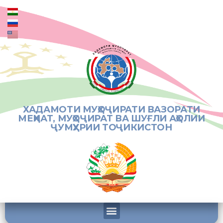
ХАДАМОТИ МУҲОҶИРАТИ ВАЗОРАТИ
МЕҲНАТ, МУҲОҶИРАТ ВА ШУҒЛИ АҲОЛИИ
ҶУМҲУРИИ ТОҶИКИСТОН