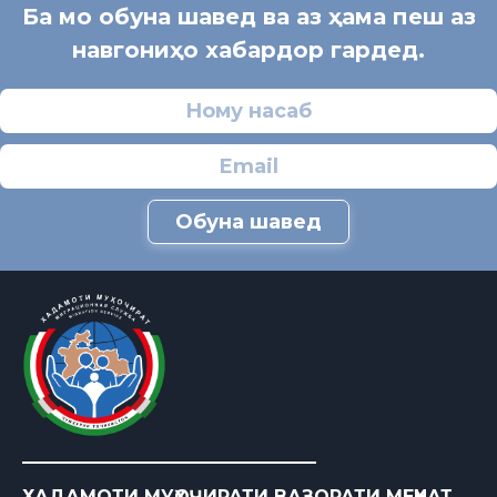
Ба мо обуна шавед ва аз ҳама пеш аз
навгониҳо хабардор гардед.
Обуна шавед
ХАДАМОТИ МУҲОҶИРАТИ ВАЗОРАТИ МЕҲНАТ,