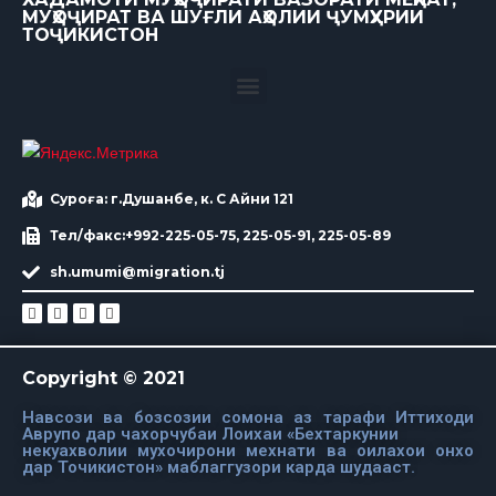
МУҲОҶИРАТ ВА ШУҒЛИ АҲОЛИИ ҶУМҲУРИИ
ТОҶИКИСТОН
Суроға: г.Душанбе, к. С Айни 121
Тел/факс:+992-225-05-75, 225-05-91, 225-05-89
sh.umumi@migration.tj
Copyright © 2021
Навсози ва бозсозии сомона аз тарафи Иттиходи
Аврупо дар чахорчубаи Лоихаи «Бехтаркунии
некуахволии мухочирони мехнати ва оилахои онхо
дар Точикистон» маблаггузори карда шудааст.