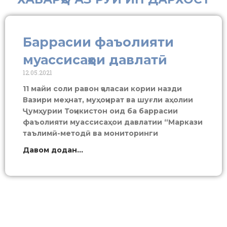
Баррасии фаъолияти
муассисаҳои давлатӣ
12.05.2021
11 майи соли равон ҷаласаи кории назди
Вазири меҳнат, муҳоҷират ва шуғли аҳолии
Ҷумҳурии Тоҷикистон оид ба баррасии
фаъолияти муассисаҳои давлатии “Маркази
таълимӣ-методӣ ва мониторинги
Давом додан...