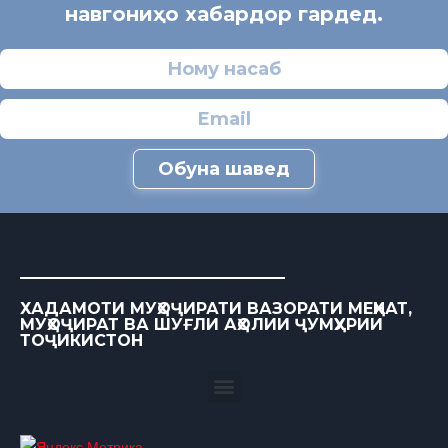
навгониҳо хабардор гардед.
Обуна шавед
ХАДАМОТИ МУҲОҶИРАТИ ВАЗОРАТИ МЕҲНАТ,
МУҲОҶИРАТ ВА ШУҒЛИ АҲОЛИИ ҶУМҲУРИИ
ТОҶИКИСТОН