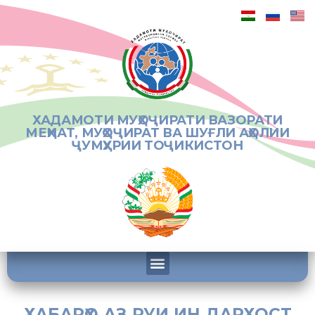
ХАДАМОТИ МУҲОҶИРАТИ ВАЗОРАТИ
МЕҲНАТ, МУҲОҶИРАТ ВА ШУҒЛИ АҲОЛИИ
ҶУМҲУРИИ ТОҶИКИСТОН
ХАБАРҲО АЗ РУИ ИН ДАРХОСТ