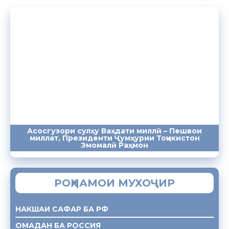
Асосгузори сулҳу Ваҳдати миллӣ – Пешвои
миллат, Президенти Ҷумҳурии Тоҷикистон
ПАЁМҲО
СУХАНРОНИҲО
СОМОНА
Эмомалӣ Раҳмон
РОҲНАМОИ МУХОҶИР
НАКШАИ САФАР БА РФ
ОМАДАН БА РОССИЯ