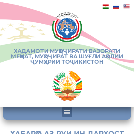
ХАДАМОТИ МУҲОҶИРАТИ ВАЗОРАТИ
МЕҲНАТ, МУҲОҶИРАТ ВА ШУҒЛИ АҲОЛИИ
ҶУМҲУРИИ ТОҶИКИСТОН
ХАБАРҲО АЗ РУИ ИН ДАРХОСТ