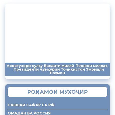
Асосгузори сулҳу Ваҳдати миллӣ – Пешвои миллат,
Президенти Ҷумҳурии Тоҷикистон Эмомалӣ
ПАЁМҲО
СУХАНРОНИҲО
СОМОНА
Раҳмон
РОҲНАМОИ МУХОҶИР
НАКШАИ САФАР БА РФ
ОМАДАН БА РОССИЯ