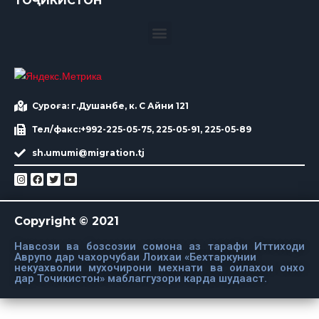
ТОҶИКИСТОН
Суроға: г.Душанбе, к. С Айни 121
Тел/факс:+992-225-05-75, 225-05-91, 225-05-89
sh.umumi@migration.tj
Copyright © 2021
Навсози ва бозсозии сомона аз тарафи Иттиходи
Аврупо дар чахорчубаи Лоихаи «Бехтаркунии
некуахволии мухочирони мехнати ва оилахои онхо
дар Точикистон» маблаггузори карда шудааст.