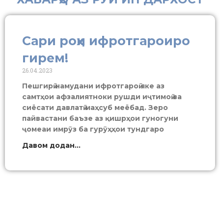
Сари роҳи ифротгароиро
гирем!
26.04.2023
Пешгирӣ намудани ифротгароӣ яке аз
самтҳои афзалиятноки рушди иҷтимоӣ ва
сиёсати давлатӣ маҳсуб меёбад. Зеро
пайвастани баъзе аз қишрҳои гуногуни
ҷомеаи имрӯз ба гурӯҳҳои тундгаро
Давом додан...