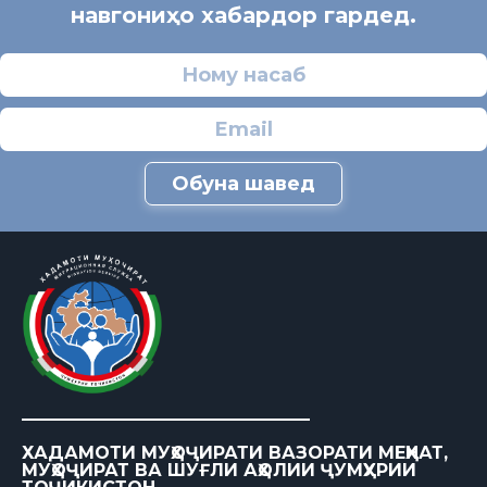
навгониҳо хабардор гардед.
Обуна шавед
ХАДАМОТИ МУҲОҶИРАТИ ВАЗОРАТИ МЕҲНАТ,
МУҲОҶИРАТ ВА ШУҒЛИ АҲОЛИИ ҶУМҲУРИИ