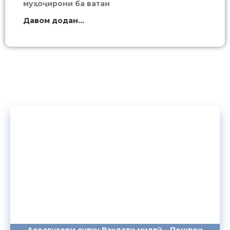
муҳоҷирони ба ватан
Давом додан...
Асосгузори сулҳу Ваҳдати миллӣ – Пешвои