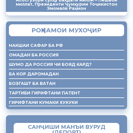
миллат, Президенти Ҷумҳурии Тоҷикистон
ПАЁМҲО
СУХАНРОНИҲО
СОМОНА
Эмомалӣ Раҳмон
РОҲНАМОИ МУХОҶИР
НАКШАИ САФАР БА РФ
ОМАДАН БА РОССИЯ
ШУМО ДА РОССИЯ ЧИ БОЯД КАРД?
БА КОР ДАРОМАДАН
БОЗГАШТ БА ВАТАН
ТАРТИБИ ГИРИФТАНИ ПАТЕНТ
ГИРИФТАНИ КУМАКИ ХУКУКИ
САНҶИШИ МАНЪИ ВУРУД
(ДЕПОРТ)