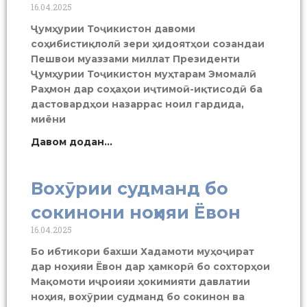
16.04.2025
Ҷумҳурии Тоҷикистон давоми
соҳибистиқлолӣ зери ҳидоятҳои созандаи
Пешвои муаззами миллат Президенти
Ҷумҳурии Тоҷикистон муҳтарам Эмомалӣ
Раҳмон дар соҳаҳои иҷтимоӣ-иқтисодӣ ба
дастовардҳои назаррас ноил гардида,
миёни
Давом додан...
Вохӯрии судманд бо
сокинони ноҳияи Ёвон
16.04.2025
Бо ибтикори бахши Хадамоти муҳоҷират
дар ноҳияи Ёвон дар ҳамкорӣ бо сохторҳои
Мақомоти иҷроияи ҳокимияти давлатии
ноҳия, вохӯрии судманд бо сокинон ва