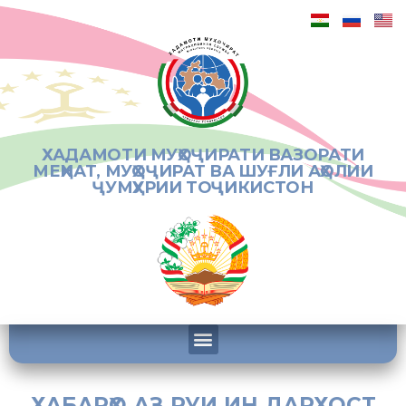
ХАДАМОТИ МУҲОҶИРАТИ ВАЗОРАТИ
МЕҲНАТ, МУҲОҶИРАТ ВА ШУҒЛИ АҲОЛИИ
ҶУМҲУРИИ ТОҶИКИСТОН
ХАБАРҲО АЗ РУИ ИН ДАРХОСТ