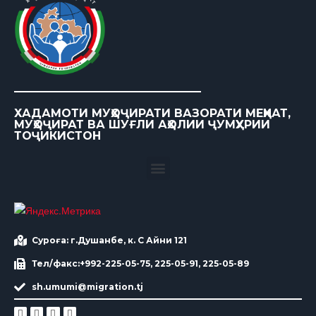
ХАДАМОТИ МУҲОҶИРАТИ ВАЗОРАТИ МЕҲНАТ,
МУҲОҶИРАТ ВА ШУҒЛИ АҲОЛИИ ҶУМҲУРИИ
ТОҶИКИСТОН
Суроға: г.Душанбе, к. С Айни 121
Тел/факс:+992-225-05-75, 225-05-91, 225-05-89
sh.umumi@migration.tj