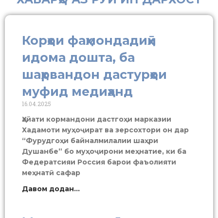
Корҳои фаҳмондадиҳӣ
идома дошта, ба
шаҳрвандон дастурҳои
муфид медиҳанд
16.04.2025
Ҳайати кормандони дастгоҳи марказии
Хадамоти муҳоҷират ва зерсохтори он дар
“Фурудгоҳи байналмилалии шаҳри
Душанбе” бо муҳоҷирони меҳнатие, ки ба
Федератсияи Россия барои фаъолияти
меҳнатӣ сафар
Давом додан...