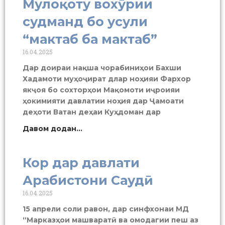
Мулоқоту вохӯрии
судманд бо усули
“мактаб ба мактаб”
16.04.2025
Дар доираи нақша чорабиниҳои Бахши
Хадамоти муҳоҷират длар ноҳияи Фархор
якҷоя бо сохторҳои Мақомоти иҷроияи
ҳокимияти давлатии ноҳия дар Ҷамоати
деҳоти Ватан деҳаи Куҳдоман дар
Давом додан...
Кор дар давлати
Арабистони Саудӣ
16.04.2025
15 апрели соли равон, дар синфхонаи МД
“Марказҳои машваратӣ ва омодагии пеш аз