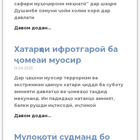
сафари муҳоҷирони меҳнатӣ” дар шаҳри
Душанбе озмуни ҷойи холии корӣ дар
давлати
Давом додан...
Хатарҳои ифротгароӣ ба
ҷомеаи муосир
16.04.2025
Дар ҷаҳони муосир терроризм ва
экстремизм ҳамчун хатари ҷиддӣ ба суботу
амнияти давлатҳо ва ҷомеаҳо таҳдид
мекунанд. Ин падидаҳо натанҳо амният,
балки рушди иқтисодӣ, иҷтимоӣ
Давом додан...
Мулоқоти судманд бо