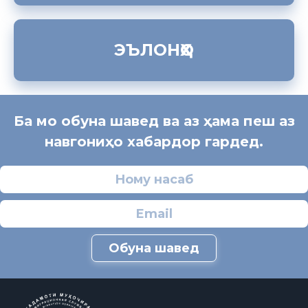
ЭЪЛОНҲО
Ба мо обуна шавед ва аз ҳама пеш аз
навгониҳо хабардор гардед.
Обуна шавед