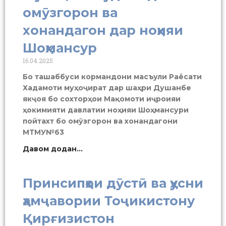
омӯзгорон ва
хонандагон дар ноҳияи
Шоҳмансур
16.04.2025
Бо ташаббуси кормандони масъули Раёсати
Хадамоти муҳоҷират дар шаҳри Душанбе
якҷоя бо сохторҳои Мақомоти иҷроияи
ҳокимияти давлатии ноҳияи Шоҳмансури
пойтахт бо омӯзгорон ва хонандагони
МТМУ№63
Давом додан...
Принсипҳои дӯстӣ ва ҳусни
ҳамҷавории Тоҷикистону
Қирғизистон