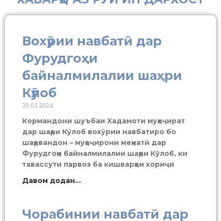
Вохӯрии навбатӣ дар
Фурудгоҳи
байналмилалии шаҳри
Кӯлоб
20.03.2024
Кормандони шуъбаи Хадамоти муҳоҷират
дар шаҳри Кӯлоб вохӯрии навбатиро бо
шаҳрвандон – муҳоҷирони меҳнатӣ дар
Фурудгоҳи байналмилалии шаҳри Кӯлоб, ки
тавассути парвоз ба кишварҳои хориҷи
Давом додан...
Чорабинии навбатӣ дар