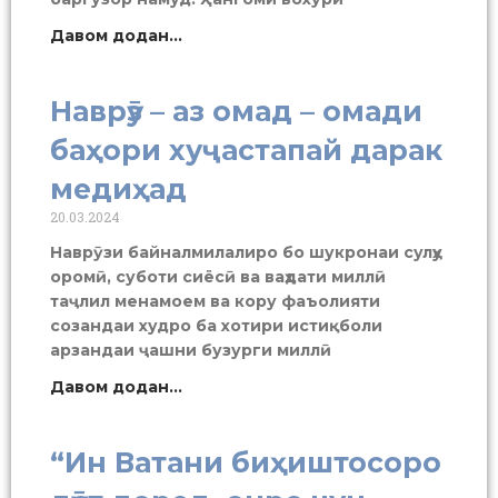
Давом додан...
Наврӯз – аз омад – омади
баҳори хуҷастапай дарак
медиҳад
20.03.2024
Наврӯзи байналмилалиро бо шукронаи сулҳу
оромӣ, суботи сиёсӣ ва ваҳдати миллӣ
таҷлил менамоем ва кору фаъолияти
созандаи худро ба хотири истиқболи
арзандаи ҷашни бузурги миллӣ
Давом додан...
“Ин Ватани биҳиштосоро