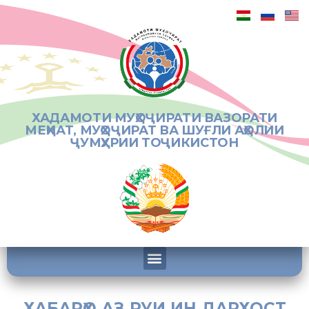
ХАДАМОТИ МУҲОҶИРАТИ ВАЗОРАТИ
МЕҲНАТ, МУҲОҶИРАТ ВА ШУҒЛИ АҲОЛИИ
ҶУМҲУРИИ ТОҶИКИСТОН
ХАБАРҲО АЗ РУИ ИН ДАРХОСТ