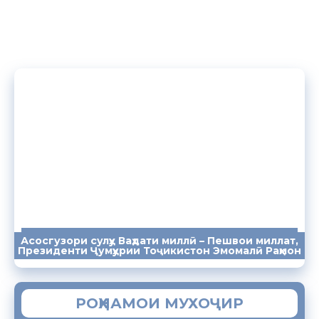
Асосгузори сулҳу Ваҳдати миллӣ – Пешвои миллат,
ПАЁМҲО
СУХАНРОНИҲО
СОМОНА
Президенти Ҷумҳурии Тоҷикистон Эмомалӣ Раҳмон
РОҲНАМОИ МУХОҶИР