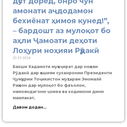
дӯст доред, онро чун
амонати аҷдодамон
бехиёнат ҳимоя кунед!”,
– бардошт аз мулоқот бо
аҳли Ҷамоати деҳоти
Лоҳури ноҳияи Рӯдакӣ
20.03.2024
Бахши Хадамоти муҳоҷират дар ноҳияи
Рӯдакӣ дар ҳошияи суханронии Президенти
Ҷумҳурии Тоҷикистон муҳтарам Эмомалӣ
Раҳмон дар мулоқот бо фаъолон,
намояндагони ҷомеа ва ходимони дини
мамлакат,
Давом додан...