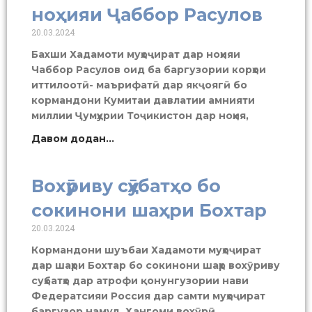
ноҳияи Ҷаббор Расулов
20.03.2024
Бахши Хадамоти муҳоҷират дар ноҳияи
Чаббор Расулов оид ба баргузории корҳои
иттилоотӣ- маърифатӣ дар якҷоягӣ бо
кормандони Кумитаи давлатии амнияти
миллии Ҷумҳурии Тоҷикистон дар ноҳия,
Давом додан...
Вохӯриву сӯҳбатҳо бо
сокинони шаҳри Бохтар
20.03.2024
Кормандони шуъбаи Хадамоти муҳоҷират
дар шаҳри Бохтар бо сокинони шаҳр вохӯриву
суҳбатҳо дар атрофи қонунгузории нави
Федератсияи Россия дар самти муҳоҷират
баргузор намуд. Ҳангоми вохӯрӣ