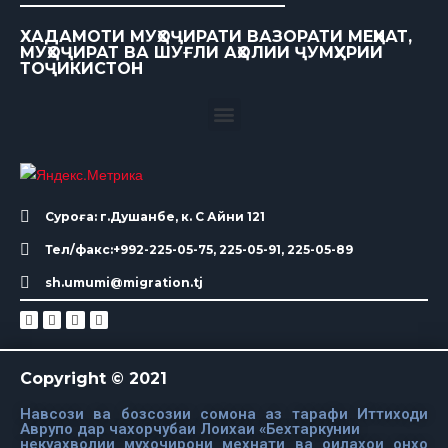
ХАДАМОТИ МУҲОҶИРАТИ ВАЗОРАТИ МЕҲНАТ,
МУҲОҶИРАТ ВА ШУҒЛИ АҲОЛИИ ҶУМҲУРИИ
ТОҶИКИСТОН
Суроға: г.Душанбе, к. С Айни 121
Тел/факс:+992-225-05-75, 225-05-91, 225-05-89
sh.umumi@migration.tj
Copyright © 2021
Навсози ва бозсозии сомона аз тарафи Иттиходи
Аврупо дар чахорчубаи Лоихаи «Бехтаркунии
некуахволии мухочирони мехнати ва оилахои онхо