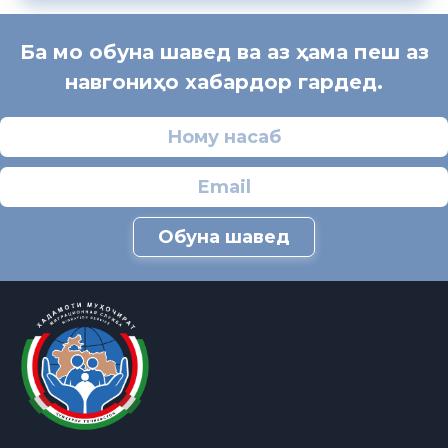
Ба мо обуна шавед ва аз ҳама пеш аз
навгониҳо хабардор гардед.
Обуна шавед