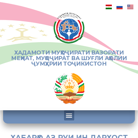
ХАДАМОТИ МУҲОҶИРАТИ ВАЗОРАТИ
МЕҲНАТ, МУҲОҶИРАТ ВА ШУҒЛИ АҲОЛИИ
ҶУМҲУРИИ ТОҶИКИСТОН
ХАБАРҲО АЗ РУИ ИН ДАРХОСТ