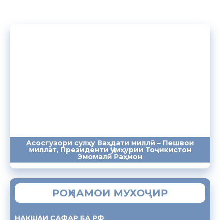
Асосгузори сулҳу Ваҳдати миллӣ – Пешвои
миллат, Президенти Ҷумҳурии Тоҷикистон
ПАЁМҲО
СУХАНРОНИҲО
СОМОНА
Эмомалӣ Раҳмон
РОҲНАМОИ МУХОҶИР
НАКШАИ САФАР БА РФ