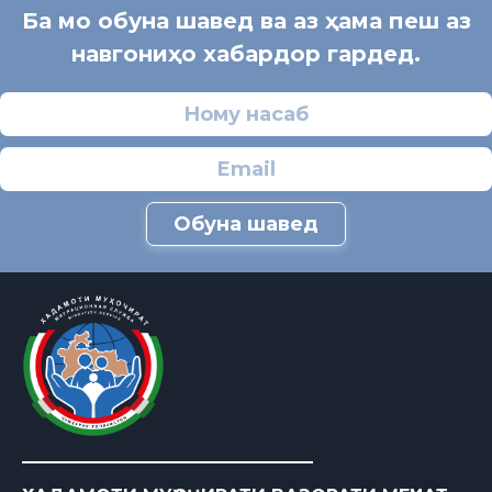
Ба мо обуна шавед ва аз ҳама пеш аз
навгониҳо хабардор гардед.
Обуна шавед