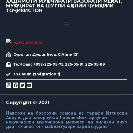
ХАДАМОТИ МУҲОҶИРАТИ ВАЗОРАТИ МЕҲНАТ,
МУҲОҶИРАТ ВА ШУҒЛИ АҲОЛИИ ҶУМҲУРИИ
ТОҶИКИСТОН
Суроға: г.Душанбе, к. С Айни 121
Тел/факс:+992-225-05-75, 225-05-91, 225-05-89
sh.umumi@migration.tj
Copyright © 2021
Навсози ва бозсозии сомона аз тарафи Иттиходи
Аврупо дар чахорчубаи Лоихаи «Бехтаркунии
некуахволии мухочирони мехнати ва оилахои онхо
дар Точикистон» маблаггузори карда шудааст.