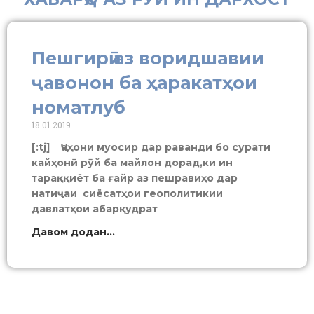
Пешгирӣ аз воридшавии
ҷавонон ба ҳаракатҳои
номатлуб
18.01.2019
[:tj] Ҷаҳони муосир дар раванди бо сурати
кайҳонӣ рӯй ба майлон дорад,ки ин
тараққиёт ба ғайр аз пешравиҳо дар
натиҷаи сиёсатҳои геополитикии
давлатҳои абарқудрат
Давом додан...