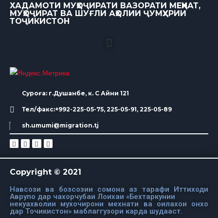
ХАДАМОТИ МУҲОҶИРАТИ ВАЗОРАТИ МЕҲНАТ,
МУҲОҶИРАТ ВА ШУҒЛИ АҲОЛИИ ҶУМҲУРИИ
ТОҶИКИСТОН
Суроға: г.Душанбе, к. С Айни 121
Тел/факс:+992-225-05-75, 225-05-91, 225-05-89
sh.umumi@migration.tj
Copyright © 2021
Навсози ва бозсозии сомона аз тарафи Иттиходи
Аврупо дар чахорчубаи Лоихаи «Бехтаркунии
некуахволии мухочирони мехнати ва оилахои онхо
дар Точикистон» маблаггузори карда шудааст.