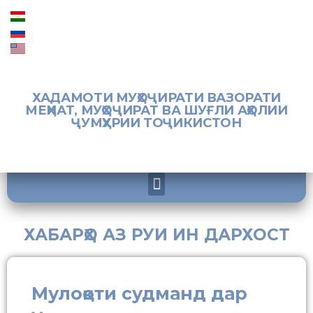
ХАДАМОТИ МУҲОҶИРАТИ ВАЗОРАТИ
МЕҲНАТ, МУҲОҶИРАТ ВА ШУҒЛИ АҲОЛИИ
ҶУМҲУРИИ ТОҶИКИСТОН
ХАБАРҲО АЗ РУИ ИН ДАРХОСТ
Мулоқоти судманд дар