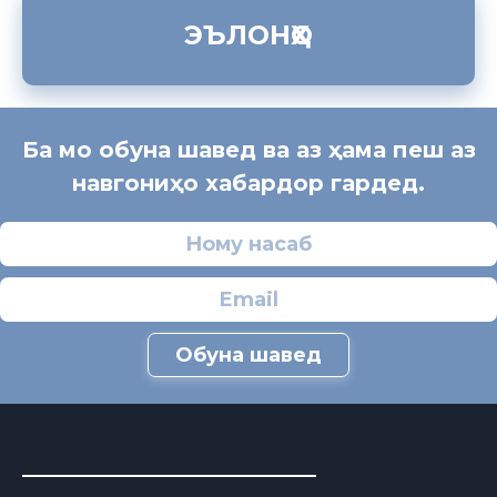
ЭЪЛОНҲО
Ба мо обуна шавед ва аз ҳама пеш аз
навгониҳо хабардор гардед.
Обуна шавед