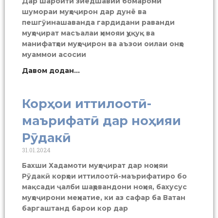
Дар шароити зиёдшавии бомароми
шумораи муҳоҷирон дар дунё ва
пешгӯинашаванда гардидани раванди
муҳоҷират масъалаи ҳимояи ҳуқуқ ва
манифатҳои муҳоҷирон ва аъзои оилаи онҳо
муаммои асосии
Давом додан...
Корҳои иттилоотӣ-
маърифатӣ дар ноҳияи
Рӯдакӣ
31.01.2024
Бахши Хадамоти муҳоҷират дар ноҳияи
Рӯдакӣ корҳои иттилоотӣ-маърифатиро бо
мақсади ҷалби шаҳрвандони ноҳия, бахусус
муҳоҷирони меҳнатие, ки аз сафар ба Ватан
баргаштанд барои кор дар