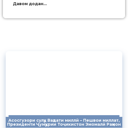
Давом додан...
Асосгузори сулҳу Ваҳдати миллӣ – Пешвои миллат,
ПАЁМҲО
СУХАНРОНИҲО
СОМОНА
Президенти Ҷумҳурии Тоҷикистон Эмомалӣ Раҳмон