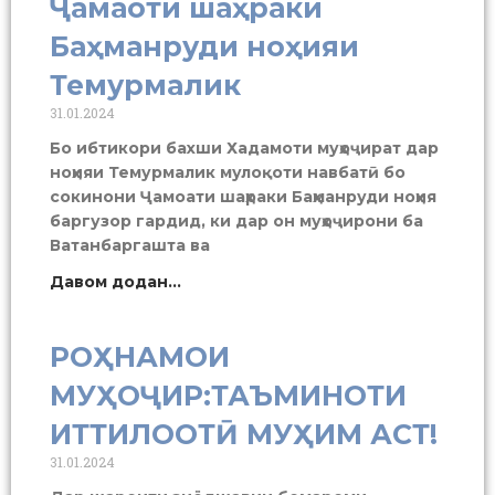
Ҷамаоти шаҳраки
Баҳманруди ноҳияи
Темурмалик
31.01.2024
Бо ибтикори бахши Хадамоти муҳоҷират дар
ноҳияи Темурмалик мулоқоти навбатӣ бо
сокинони Ҷамоати шаҳраки Баҳманруди ноҳия
баргузор гардид, ки дар он муҳоҷирони ба
Ватанбаргашта ва
Давом додан...
РОҲНАМОИ
МУҲОҶИР:ТАЪМИНОТИ
ИТТИЛООТӢ МУҲИМ АСТ!
31.01.2024