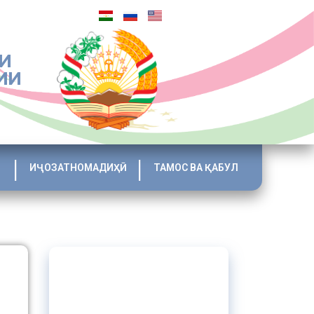
И
ИИ
ИҶОЗАТНОМАДИҲӢ
ТАМОС ВА ҚАБУЛ