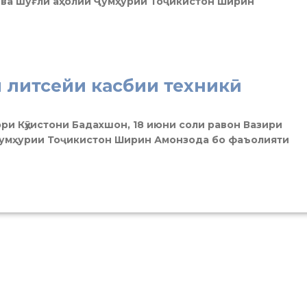
 ва шуғли аҳолии Ҷумҳурии Тоҷикистон Ширин
и литсейи касбии техникӣ
ри Кӯҳистони Бадахшон, 18 июни соли равон Вазири
 Ҷумҳурии Тоҷикистон Ширин Амонзода бо фаъолияти