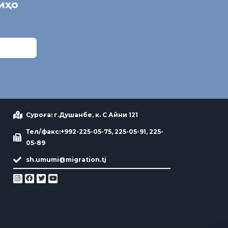
ниҳо
Суроға: г.Душанбе, к. С Айни 121
Тел/факс:+992-225-05-75, 225-05-91, 225-
05-89
sh.umumi@migration.tj