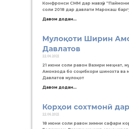
Конфронси СММ дар мавзӯи “Паймони 
соли 2018 дар давлати Марокаш баргу
Давом додан...
Мулоқоти Ширин Амо
Давлатов
22.06.2021
21 июни соли равон Вазири меҳнат, 
Амонзода бо соҳибкори шинохта ва 
Давлатов мулоқот
Давом додан...
Корҳои сохтмонӣ да
22.06.2021
18 июни соли равон зимни сафари ко