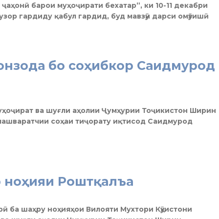
ҷаҳонӣ барои муҳоҷирати бехатар”, ки 10-11 декабри
зор гардиду қабул гардид, буд мавзӯи дарси омӯзишӣ
нзода бо соҳибкор Саидмурод
муҳоҷират ва шуғли аҳолии Ҷумҳурии Тоҷикистон Ширин
машваратчии соҳаи тиҷорату иқтисод Саидмурод
р ноҳияи Роштқалъа
рӣ ба шаҳру ноҳияҳои Вилояти Мухтори Кӯҳистони