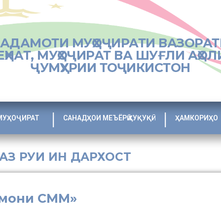
ХАДАМОТИ МУҲОҶИРАТИ ВАЗОРАТ
ЕҲНАТ, МУҲОҶИРАТ ВА ШУҒЛИ АҲОЛ
ҶУМҲУРИИ ТОҶИКИСТОН
МУҲОҶИРАТ
САНАДҲОИ МЕЪЁРӢ ҲУҚУҚӢ
ҲАМКОРИҲО
 АЗ РУИ ИН ДАРХОСТ
ймони СММ»