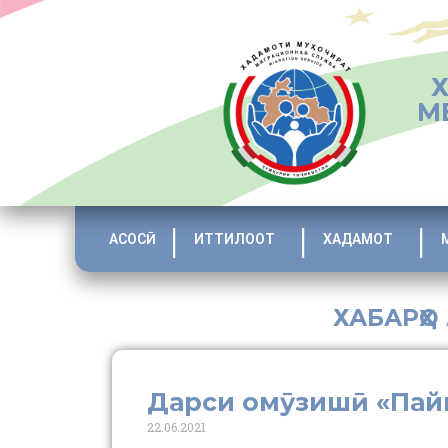
М
АСОСӢ
ИТТИЛООТ
ХАДАМОТ
ХАБАРҲО
Дарси омӯзишӣ «Па
22.06.2021