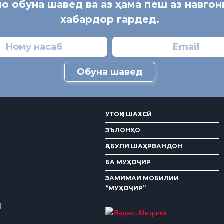
мо обуна шавед ва аз ҳама пеш аз навго
хабардор гардед.
Обуна шавед
УТОҚИ ШАХСӢ
ЭЪЛОНҲО
ҚАБУЛИ ШАҲРВАНДОН
БА МУҲОҶИР
ЗАМИМАИ МОБИЛИИ
“МУҲОҶИР”
И