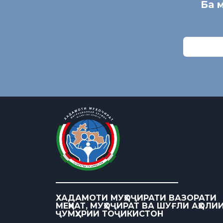
Ба 
ХАДАМОТИ МУҲОҶИРАТИ ВАЗОРАТИ
МЕҲНАТ, МУҲОҶИРАТ ВА ШУҒЛИ АҲОЛИ
ҶУМҲУРИИ ТОҶИКИСТОН