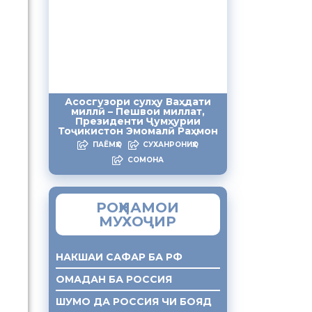
Асосгузори сулҳу Ваҳдати
миллӣ – Пешвои миллат,
Президенти Ҷумҳурии
Тоҷикистон Эмомалӣ Раҳмон
ПАЁМҲО
СУХАНРОНИҲО
СОМОНА
РОҲНАМОИ
МУХОҶИР
НАКШАИ САФАР БА РФ
ОМАДАН БА РОССИЯ
ШУМО ДА РОССИЯ ЧИ БОЯД