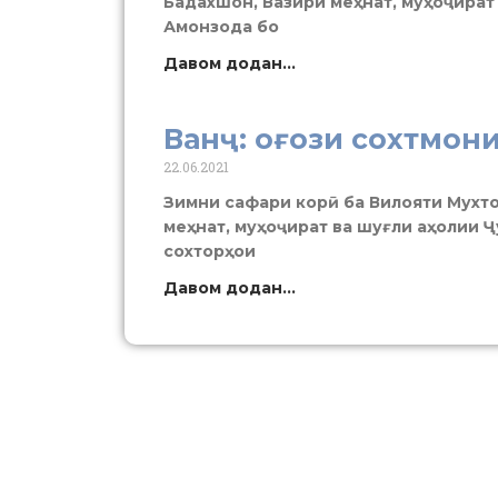
Бадахшон, Вазири меҳнат, муҳоҷират
Амонзода бо
Давом додан...
Ванҷ: оғози сохтмон
22.06.2021
Зимни сафари корӣ ба Вилояти Мухто
меҳнат, муҳоҷират ва шуғли аҳолии
сохторҳои
Давом додан...