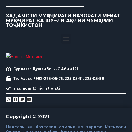
ХАДАМОТИ МУҲОҶИРАТИ ВАЗОРАТИ МЕҲНАТ,
МУҲОҶИРАТ ВА ШУҒЛИ АҲОЛИИ ҶУМҲУРИИ
ТОҶИКИСТОН
Суроға: г.Душанбе, к. С Айни 121
Тел/факс:+992-225-05-75, 225-05-91, 225-05-89
sh.umumi@migration.tj
Copyright © 2021
Навсози ва бозсозии сомона аз тарафи Иттиходи
Аврупо дар чахорчубаи Лоихаи «Бехтаркунии