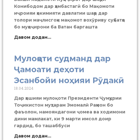
Конибодом дар ҳамбастагӣ бо Мақомоти
иҷроияи ҳокимияти давлатии шаҳр дар
толори маҷлисгоҳи мақомот вохӯриву суҳбатҳо
бо муҳоҷирони ба Ватан баргашта
Давом додан...
Мулоқоти судманд дар
Ҷамоати деҳоти
Эсанбойи ноҳияи Рӯдакӣ
18.04.2024
Дар ҳошияи мулоқоти Президенти Ҷумҳурии
Тоҷикистон муҳтарам Эмомалӣ Раҳмон бо
фаъолон, намояндагони ҷомеа ва ходимони
дини мамлакат, ки 9 марти имсол доир
гардид, бо ташаббуси
Давом додан...