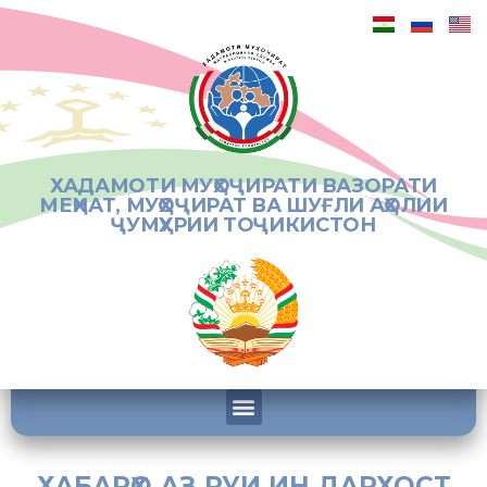
ХАДАМОТИ МУҲОҶИРАТИ ВАЗОРАТИ
МЕҲНАТ, МУҲОҶИРАТ ВА ШУҒЛИ АҲОЛИИ
ҶУМҲУРИИ ТОҶИКИСТОН
ХАБАРҲО АЗ РУИ ИН ДАРХОСТ