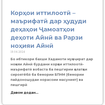
Корҳои иттилоотӣ –
маърифатӣ дар ҳудуди
деҳаҳои Ҷамоатҳои
деҳоти Айнӣ ва Рарзи
ноҳияи Айнӣ
18.04.2024
Бо ибтикори бахши Хадамоти муҳоҷират дар
ноҳияи Айнӣ бурдани корҳои иттилоотӣ-
маърифатӣ вобаста ба пешгирии ҳолатҳои
сироятёбӣ ба бемории БПНМ (бемории
пайдоношудаи норасоии масуният) ва
пешгирӣ
Давом додан...