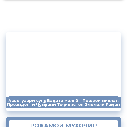
Асосгузори сулҳу Ваҳдати миллӣ – Пешвои миллат,
ПАЁМҲО
СУХАНРОНИҲО
СОМОНА
Президенти Ҷумҳурии Тоҷикистон Эмомалӣ Раҳмон
РОҲНАМОИ МУХОҶИР