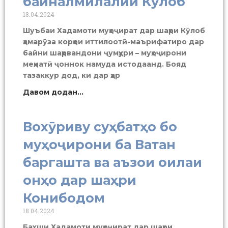
байналмилалии Кӯлоб
18.04.2024
Шуъбаи Хадамоти муҳоҷират дар шаҳри Кӯлоб
ҳамарӯза корҳои иттилоотӣ-маърифатиро дар
байни шаҳрвандони ҷумҳури – муҳоҷирони
меҳнатӣ ҷоннок намуда истодаанд. Бояд
тазаккур дод, ки дар ҳар
Давом додан...
Вохӯриву суҳбатҳо бо
муҳоҷирони ба Ватан
баргашта ва аъзои оилаи
онҳо дар шаҳри
Конибодом
18.04.2024
Бахши Хадамоти муҳоҷират дар шаҳри