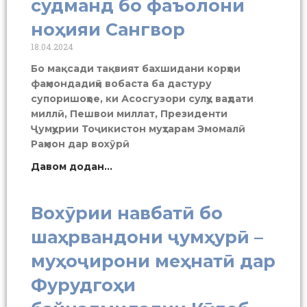
судманд бо фаъолони
ноҳияи Сангвор
18.04.2024
Бо мақсади тақвият бахшидани корҳои
фаҳмондадиҳӣ вобаста ба дастуру
супоришоҳое, ки Асосгузори сулҳу ваҳдати
миллӣ, Пешвои миллат, Президенти
Ҷумҳурии Тоҷикистон муҳтарам Эмомалӣ
Раҳмон дар вохӯрӣ
Давом додан...
Вохӯрии навбатӣ бо
шаҳрвандони ҷумҳурӣ –
муҳоҷирони меҳнатӣ дар
Фурудгоҳи