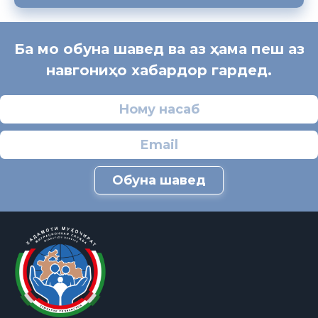
Ба мо обуна шавед ва аз ҳама пеш аз
навгониҳо хабардор гардед.
Обуна шавед