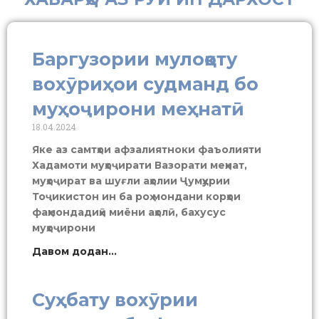
Баргузории мулоқоту
вохӯриҳои судманд бо
муҳоҷирони меҳнатӣ
18.04.2024
Яке аз самтҳои афзалиятноки фаъолияти
Хадамоти муҳоҷирати Вазорати меҳнат,
муҳоҷират ва шуғли аҳолии Ҷумҳурии
Тоҷикистон ин ба роҳ мондани корҳои
фаҳмондадиҳӣ миёни аҳолӣ, бахусус
муҳоҷирони
Давом додан...
Суҳбату вохӯрии