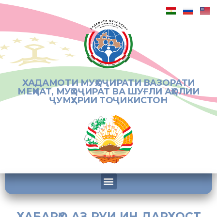
ХАДАМОТИ МУҲОҶИРАТИ ВАЗОРАТИ
МЕҲНАТ, МУҲОҶИРАТ ВА ШУҒЛИ АҲОЛИИ
ҶУМҲУРИИ ТОҶИКИСТОН
ХАБАРҲО АЗ РУИ ИН ДАРХОСТ