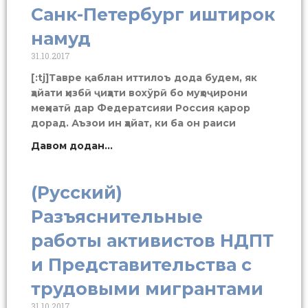
Санк-Петербург иштирок
намуд
31.10.2017
[:tj]Тавре қаблан иттилоъ дода будем, як
ҳайати ҳизбӣ ҷиҳати вохўрӣ бо муҳоҷирони
меҳнатӣ дар Федератсияи Россия қарор
дорад. Аъзои ин ҳайат, ки ба он раиси
Давом додан...
(Русский)
Разъяснительные
работы активистов НДПТ
и Представительства с
трудовыми мигрантами
31.10.2017