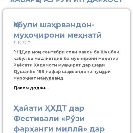
Қабули шаҳрвандон-
муҳоҷирони меҳнатӣ
31.10.2017
[:tj]Дар моҳи сентябри соли равон ба Шуъбаи
қабул ва маслиҳатдиҳӣ ба муҳоҷирони меҳнатии
Раёсати Хадамоти муҳоҷират дар шаҳри
Душанбе 199 нафар шаҳрвандони ҷумҳурӣ
муроҷиат намудаанд.
Давом додан...
Ҳайати ҲХДТ дар
Фестивали «Рўзи
фарҳанги миллӣ» дар