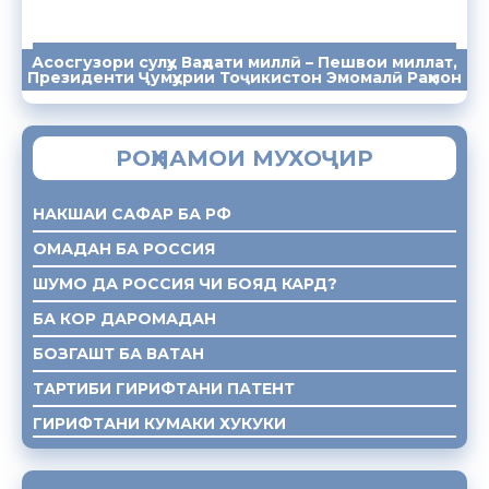
Асосгузори сулҳу Ваҳдати миллӣ – Пешвои миллат,
ПАЁМҲО
СУХАНРОНИҲО
СОМОНА
Президенти Ҷумҳурии Тоҷикистон Эмомалӣ Раҳмон
РОҲНАМОИ МУХОҶИР
НАКШАИ САФАР БА РФ
ОМАДАН БА РОССИЯ
ШУМО ДА РОССИЯ ЧИ БОЯД КАРД?
БА КОР ДАРОМАДАН
БОЗГАШТ БА ВАТАН
ТАРТИБИ ГИРИФТАНИ ПАТЕНТ
ГИРИФТАНИ КУМАКИ ХУКУКИ