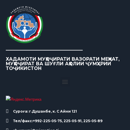
ХАДАМОТИ МУҲОҶИРАТИ ВАЗОРАТИ МЕҲНАТ,
МУҲОҶИРАТ ВА ШУҒЛИ АҲОЛИИ ҶУМҲУРИИ
ТОҶИКИСТОН
Суроға: г.Душанбе, к. С Айни 121
Тел/факс:+992-225-05-75, 225-05-91, 225-05-89